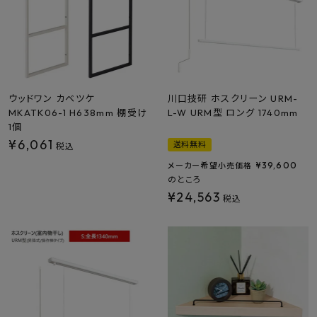
ウッドワン カベツケ
川口技研 ホスクリーン URM-
MKATK06-1 H638mm 棚受け
L-W URM型 ロング 1740mm
1個
¥
6,061
送料無料
税込
¥
39,600
メーカー希望小売価格
のところ
¥
24,563
税込