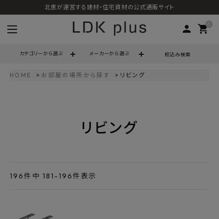
北恵が運営する建材・住宅資材の公式通販サイト
0
person
shopping_cart
カテゴリーから選ぶ
メーカーから選ぶ
絞込み検索
HOME
お部屋の場所から探す
リビング
search
リビング
call
06-6121-9302
schedule
営業時間 - 10:00～17:00（定休日 - 土日祝）
ACCOUNT MENU
ようこそ ゲスト 様
196
件中
181
-
196
件表示
meeting_room
person
ログイン
会員登録