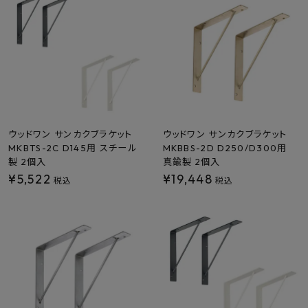
最近チェックした商品
FAX注文はこちらから
カテゴリーから選ぶ
メーカーから選ぶ
ウッドワン サンカクブラケット
ウッドワン サンカクブラケット
MKBTS-2C D145用 スチール
MKBBS-2D D250/D300用
製 2個入
真鍮製 2個入
ご利用ガイド
¥
5,522
¥
19,448
税込
税込
よくあるご質問
お問い合わせ
メルマガ登録
特定商取引法について