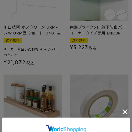
川口技研 ホスクリーン URM-
南海プライウッド 落下防止バー
S-W URM型 ショート 1340mm
コーナータイプ専用 LNCBR
送料無料
送料無料
¥
3,223
税込
¥
36,520
メーカー希望小売価格
のところ
¥
21,032
税込