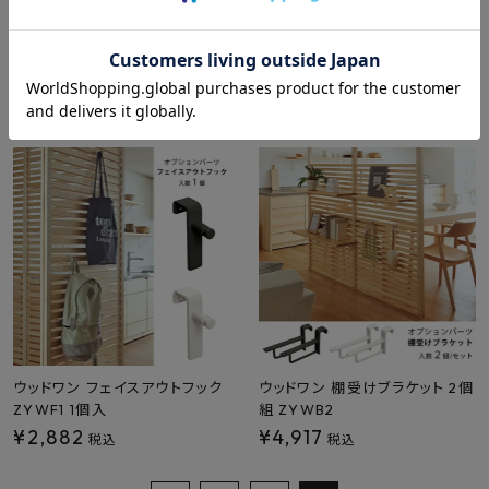
南海プライウッド 落下防止バー
プラセス レティル 壁タイル用両
ストレートタイプ専用 LNSBR
面テープ 1巻き RT9000-0100
送料無料
メーカー直送
¥
6,193
¥
550
税込
税込
ウッドワン フェイスアウトフック
ウッドワン 棚受けブラケット 2個
ZYWF1 1個入
組 ZYWB2
¥
2,882
¥
4,917
税込
税込