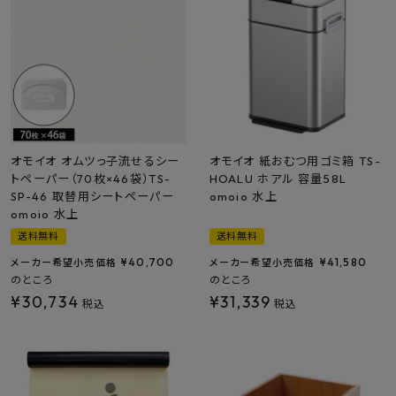
オモイオ オムツっ子流せるシー
オモイオ 紙おむつ用ゴミ箱 TS-
トペーパー（70枚×46袋）TS-
HOALU ホアル 容量58L
SP-46 取替用シートペーパー
omoio 水上
omoio 水上
送料無料
送料無料
¥
40,700
¥
41,580
メーカー希望小売価格
メーカー希望小売価格
のところ
のところ
¥
30,734
¥
31,339
税込
税込