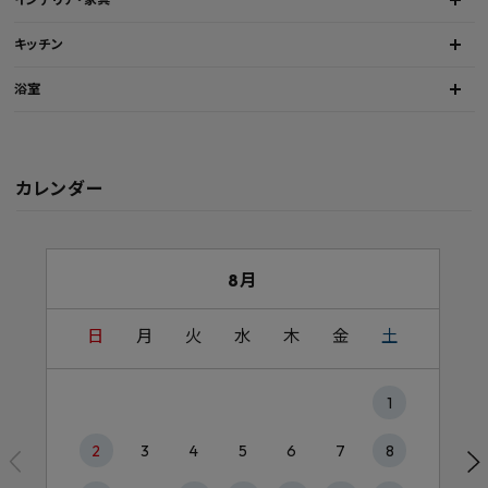
キッチン
浴室
カレンダー
8月
日
月
火
水
木
金
土
1
2
3
4
5
6
7
8