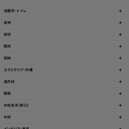
洗面所・トイレ
金物
床材
壁材
収納
エクステリア・外構
造作材
照明
水栓金具（蛇口）
木材
インテリア・家具