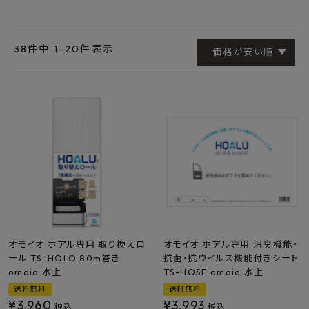
最近チェックした商品
FAX注文はこちらから
38
件中
1
-
20
件表示
価格が安い順
カテゴリーから選ぶ
メーカーから選ぶ
ご利用ガイド
よくあるご質問
お問い合わせ
オモイオ ホアル専用 取り換えロ
オモイオ ホアル専用 消臭機能・
ール TS-HOLO 80m巻き
抗菌・抗ウイルス機能付きシート
メルマガ登録
omoio 水上
TS-HOSE omoio 水上
送料無料
送料無料
¥
3,960
¥
3,993
特定商取引法について
税込
税込