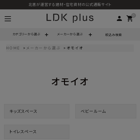
北恵が運営する建材・住宅資材の公式通販サイト
0
person
shopping_cart
カテゴリーから選ぶ
メーカーから選ぶ
絞込み検索
HOME
メーカーから選ぶ
オモイオ
search
オモイオ
call
06-6121-9302
schedule
営業時間 - 10:00～17:00（定休日 - 土日祝）
ACCOUNT MENU
キッズスペース
ベビールーム
ようこそ ゲスト 様
meeting_room
person
ログイン
会員登録
トイレスペース