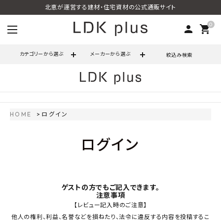
北恵が運営する建材・住宅資材の公式通販サイト
0
person
shopping_cart
カテゴリーから選ぶ
メーカーから選ぶ
絞込み検索
search
HOME
ログイン
call
06-6121-9302
schedule
ログイン
営業時間 - 10:00～17:00（定休日 - 土日祝）
ACCOUNT MENU
ようこそ ゲスト 様
ゲストの方でもご記入できます。
注意事項
meeting_room
person
ログイン
会員登録
【レビュー記入時のご注意】
他人の権利、利益、名誉などを損ねたり、法令に違反する内容を投稿するこ