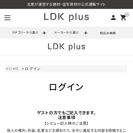
北恵が運営する建材・住宅資材の公式通販サイト
0
person
shopping_cart
カテゴリーから選ぶ
メーカーから選ぶ
絞込み検索
search
HOME
ログイン
call
06-6121-9302
schedule
ログイン
営業時間 - 10:00～17:00（定休日 - 土日祝）
ACCOUNT MENU
ようこそ ゲスト 様
ゲストの方でもご記入できます。
注意事項
meeting_room
person
ログイン
会員登録
【レビュー記入時のご注意】
他人の権利、利益、名誉などを損ねたり、法令に違反する内容を投稿するこ