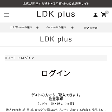
北恵が運営する建材・住宅資材の公式通販サイト
0
person
shopping_cart
カテゴリーから選ぶ
メーカーから選ぶ
絞込み検索
search
HOME
ログイン
call
06-6121-9302
schedule
ログイン
営業時間 - 10:00～17:00（定休日 - 土日祝）
ACCOUNT MENU
ようこそ ゲスト 様
ゲストの方でもご記入できます。
注意事項
meeting_room
person
ログイン
会員登録
【レビュー記入時のご注意】
他人の権利、利益、名誉などを損ねたり、法令に違反する内容を投稿するこ