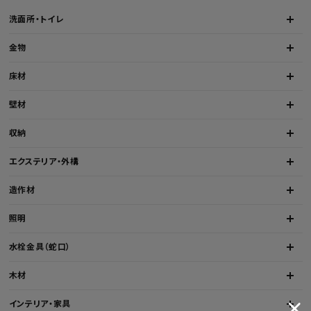
洗面所・トイレ
プライバシーポリシー
金物
床材
壁材
収納
エクステリア・外構
造作材
照明
水栓金具（蛇口）
木材
インテリア・家具