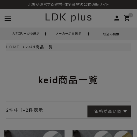
北恵が運営する建材・住宅資材の公式通販サイト
0
person
shopping_cart
カテゴリーから選ぶ
メーカーから選ぶ
絞込み検索
HOME
keid商品一覧
search
call
06-6121-9302
keid商品一覧
schedule
営業時間 - 10:00～17:00（定休日 - 土日祝）
ACCOUNT MENU
ようこそ ゲスト 様
2
件中
1
-
2
件表示
価格が高い順
meeting_room
person
ログイン
会員登録