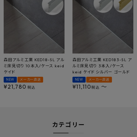
最近チェックした商品
FAX注文はこちらから
カテゴリーから選ぶ
メーカーから選ぶ
森田アルミ工業 KED18-SL アル
森田アルミ工業 KED183-SL ア
ミ床見切り 10本入/ケース keid
ルミ床見切り 3本入/ケース
ご利用ガイド
ケイド
keid ケイド シルバー ゴールド
NEW
メーカー直送
NEW
メーカー直送
よくあるご質問
¥
21,780
¥
11,110
〜
税込
税込
お問い合わせ
メルマガ登録
カテゴリー
特定商取引法について