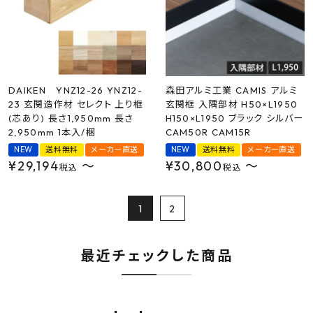
DAIKEN YNZ12-26 YNZ12-
森田アルミ工業 CAMIS アルミ
23 玄関造作材 セレクト 上り框
玄関框 入隅部材 H50×L1950
(芯あり) 長さ1,950mm 長さ
H150×L1950 ブラック シルバー
2,950mm 1本入/梱
CAM50R CAM15R
NEW
送料無料
メーカー直送
NEW
送料無料
メーカー直送
¥
29,194
〜
¥
30,800
〜
税込
税込
1
2
最近チェックした商品