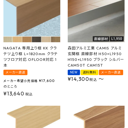
プライバシーポリシー
NAGATA 専用上り框 KK クラ
森田アルミ工業 CAMIS アルミ
テツ上り框 L=1820mm クラテ
玄関框 直線部材 H50×L1950
ツフロア対応 OFLOOR対応 1
H150×L1950 ブラック シルバー
本
CAM50T CAM15T
メーカー直送
NEW
送料無料
メーカー直送
¥
14,300
〜
税込
¥
17,600
メーカー希望小売価格
のところ
¥
13,640
税込