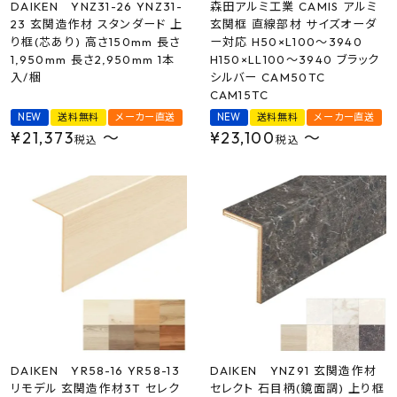
DAIKEN YNZ31-26 YNZ31-
森田アルミ工業 CAMIS アルミ
23 玄関造作材 スタンダード 上
玄関框 直線部材 サイズオーダ
り框(芯あり) 高さ150mm 長さ
ー対応 H50×L100～3940
1,950mm 長さ2,950mm 1本
H150×LL100～3940 ブラック
入/梱
シルバー CAM50TC
CAM15TC
NEW
送料無料
メーカー直送
NEW
送料無料
メーカー直送
¥
21,373
〜
¥
23,100
〜
税込
税込
DAIKEN YR58-16 YR58-13
DAIKEN YNZ91 玄関造作材
リモデル 玄関造作材3T セレク
セレクト 石目柄(鏡面調) 上り框