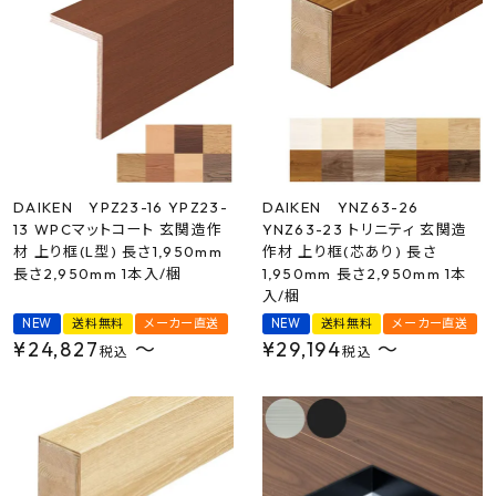
DAIKEN YPZ23-16 YPZ23-
DAIKEN YNZ63-26
13 WPCマットコート 玄関造作
YNZ63-23 トリニティ 玄関造
材 上り框(L型) 長さ1,950mm
作材 上り框(芯あり) 長さ
長さ2,950mm 1本入/梱
1,950mm 長さ2,950mm 1本
入/梱
NEW
送料無料
メーカー直送
NEW
送料無料
メーカー直送
¥
24,827
〜
¥
29,194
〜
税込
税込