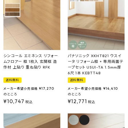
最近チェックした商品
FAX注文はこちらから
カテゴリーから選ぶ
メーカーから選ぶ
シンコール エミネンス リフォー
パナソニック XKHT821 ウスイ
ムフロアー 框 1枚入 玄関框 造
ータ リフォーム框 + 専用両面テ
作材 上貼り 重ね貼り RFK
ープセット USUI-TA 1.5mm厚
ご利用ガイド
6尺 1本 KEBTT48
送料無料
送料無料
よくあるご質問
¥
17,270
¥
14,410
メーカー希望小売価格
メーカー希望小売価格
のところ
のところ
お問い合わせ
¥
10,747
¥
12,771
税込
税込
メルマガ登録
特定商取引法について