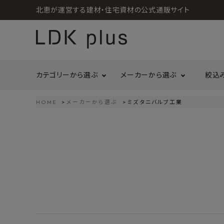
北恵が運営する建材・住宅資材の公式通販サイト
カテゴリーから選ぶ
メーカーから選ぶ
絞込
HOME
メーカーから選ぶ
ミズタニバルブ工業
search
LIXIL
call
06-6121-9302
リラクシングウッド
洗面所・トイレ
金物
schedule
営業時間 - 10:00～17:00（定休日 - 土日祝）
Maristo
ACCOUNT MENU
コイズミ照明
ようこそ ゲスト 様
ジャニス工業
造作材
照明
タカショー
プラセス
meeting_room
person
ログイン
会員登録
プラススタイル