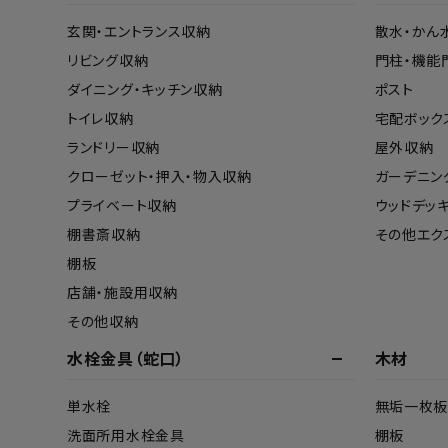
玄関・エントランス収納
散水・かん
リビング収納
門柱・機能
ダイニング・キッチン収納
ポスト
トイレ収納
宅配ボック
ランドリー収納
屋外収納
クローゼット・押入・物入収納
ガーデニン
プライベート収納
ウッドデッ
棚書斎収納
その他エク
棚板
店舗・施設用収納
その他収納
水栓金具（蛇口）
木材
単水栓
無垢一枚板
洗面所用水栓金具
棚板