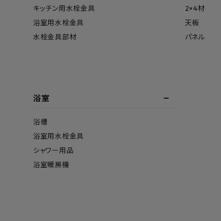
キッチン用水栓金具
2×4材
浴室用水栓金具
天板
水栓金具部材
パネル
浴室
浴槽
浴室用水栓金具
シャワー用品
浴室暖房機