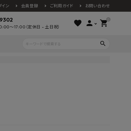
グイン
会員登録
ご利用ガイド
お問い合わせ
-9302
0
favorite
person
shopping_cart
0:00～17:00（定休日 - 土日祝）
search
ライウッド
DAIKEN
朝日ウッドテ
アルミ工業
カクダイ
スワンタイル
水栓金具（蛇口）
エクステリア・外構
タックス
DAIKO
オーデリック
Panasonic
城東テクノ
イオ
全備
NAGATA
浴室
インテリア・家具
光明堂
グランツ
ダイドー
ノ製作所
デルマン
パロマ
ン
テックスイージー
セブンホーム