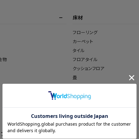
床材
フローリング
カーペット
タイル
金物
フロアタイル
クッションフロア
畳
リア・外構
造作材