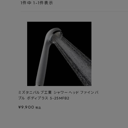
エンデバーハウス
1
件中
1
-
1
件表示
最近チェックした商品
東谷
FAX注文はこちらから
カテゴリーから選ぶ
メーカーから選ぶ
ご利用ガイド
よくあるご質問
ミズタニバルブ工業 シャワーヘッド ファインバ
ブル ボディプラス S-25MFB2
お問い合わせ
¥
9,900
税込
メルマガ登録