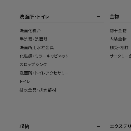
洗面所・トイレ
金物
洗面化粧台
物干金物
手洗器・洗面器
内装金物
洗面所用水栓金具
棚受・棚柱
化粧鏡・ミラーキャビネット
サニタリー
スロップシンク
洗面所・トイレアクセサリー
トイレ
排水金具・排水部材
収納
エクステ