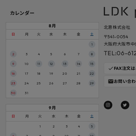
カレンダー
8月
北恵株式会社
日
月
火
水
木
金
土
〒541-0054
大阪府大阪市中央
1
TEL:06-61
2
3
4
5
6
7
8
9
10
11
12
13
14
15
check
FAX注文
16
17
18
19
20
21
22
mail
お問い合わ
23
24
25
26
27
28
29
30
31
9月
日
月
火
水
木
金
土
1
2
3
4
5
6
7
8
9
10
11
12