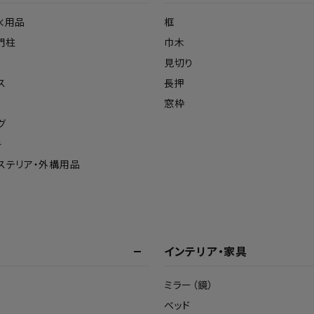
水用品
框
門柱
巾木
見切り
ス
長押
窓枠
グ
キ
ステリア・外構用品
インテリア・家具
ミラー（鏡）
ベッド