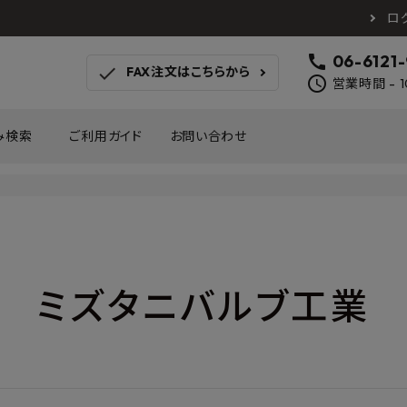
ロ
call
06-6121
check
FAX注文はこちらから
schedule
営業時間 - 1
み検索
ご利用ガイド
お問い合わせ
TOTO
アイカ工業
南海プ
WOODONE
SANEI
森田
床材
壁材
MAYARIKA
KMJ
アルメ
ミズタニバルブ工業
カツデン
タカラ産業
藤山
ナスタ
川口技研
オモ
木材
収納
シンコール
川島織物セルコン
塩川
和もだん
ミズタニバルブ工業
ハタ
積水成型工業
コンフォー
ダイケ