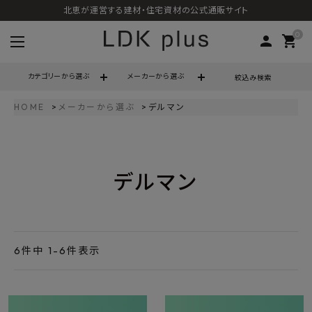
北恵が運営する建材・住宅資材の公式通販サイト
0
person
shopping_cart
カテゴリーから選ぶ
メーカーから選ぶ
絞込み検索
HOME
メーカーから選ぶ
デルマン
search
デルマン
call
06-6121-9302
schedule
営業時間 - 10:00～17:00（定休日 - 土日祝）
ACCOUNT MENU
ようこそ ゲスト 様
6
件中
1
-
6
件表示
meeting_room
person
ログイン
会員登録