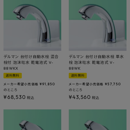
最近チェックした商品
FAX注文はこちらから
カテゴリーから選ぶ
メーカーから選ぶ
デルマン 台付け自動水栓 混合
デルマン 台付け自動水栓 単水
栓付 泡沫吐水 乾電池式 V-
栓 泡沫吐水 乾電池式 V-
88WKX
88WK
ご利用ガイド
送料無料
送料無料
¥
91,850
¥
57,750
メーカー希望小売価格
メーカー希望小売価格
よくあるご質問
のところ
のところ
¥
68,530
¥
43,560
税込
税込
お問い合わせ
メルマガ登録
特定商取引法について