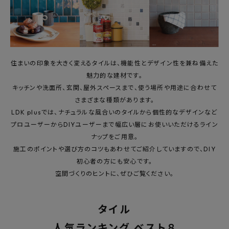
最近チェックした商品
FAX注文はこちらから
住まいの印象を大きく変えるタイルは、機能性とデザイン性を兼ね備えた
カテゴリーから選ぶ
魅力的な建材です。
キッチンや洗面所、玄関、屋外スペースまで、使う場所や用途に合わせて
メーカーから選ぶ
さまざまな種類があります。
LDK plusでは、ナチュラルな風合いのタイルから個性的なデザインなど
ご利用ガイド
プロユーザーからDIYユーザーまで幅広い層にお使いいただけるライン
ナップをご用意。
施工のポイントや選び方のコツもあわせてご紹介していますので、DIY
よくあるご質問
初心者の方にも安心です。
空間づくりのヒントに、ぜひご覧ください。
お問い合わせ
メルマガ登録
タイル
人気ランキング ベスト８
特定商取引法について