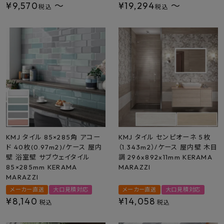
¥
9,570
〜
¥
19,294
〜
税込
税込
KMJ タイル 85×285角 アコー
KMJ タイル センピオーネ 5枚
ド 40枚(0.97m2)/ケース 屋内
（1.343m2）/ケース 屋内壁 木目
壁 浴室壁 サブウェイタイル
調 296x892x11mm KERAMA
85×285mm KERAMA
MARAZZI
MARAZZI
メーカー直送
大口見積対応
メーカー直送
大口見積対応
¥
8,140
¥
14,058
税込
税込