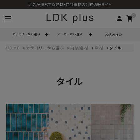
北恵が運営する建材・住宅資材の公式通販サイト
0
person
shopping_cart
カテゴリーから選ぶ
メーカーから選ぶ
絞込み検索
HOME
カテゴリーから選ぶ
内装建材
床材
タイル
search
タイル
call
06-6121-9302
schedule
営業時間 - 10:00～17:00（定休日 - 土日祝）
ACCOUNT MENU
ようこそ ゲスト 様
meeting_room
person
ログイン
会員登録