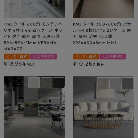
KMJ タイル 600角 モンテチベ
KMJ タイル 300×600角 バサ
リオ 4枚(1.44m2)/ケース ホワ
ルトM 8枚(1.44m2)/ケース 屋
イト 磨き 屋外 屋内 大理石調
外 屋内 浴室 石目調
594×594×11mm KERAMA
298x600x8mm MML
MARAZZI
メーカー直送
大口見積対応
メーカー直送
大口見積対応
¥
18,964
¥
10,285
税込
税込