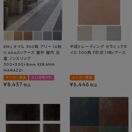
KMJ タイル 300角 アリー 16枚
平成トレーディング セラミックタ
(1.44m2)/ケース 屋外 屋内 浴
イル 300角 F形状 11枚/ケース
室 ノンスリップ
300×300×8mm KERAMA
MARAZZI
メーカー直送
大口見積対応
メーカー直送
¥
8,437
¥
6,446
税込
税込