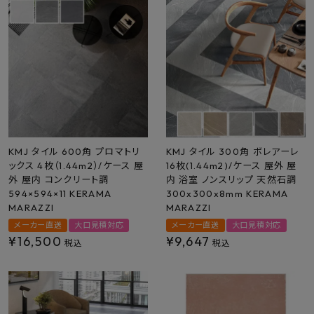
KMJ タイル 600角 プロマトリ
KMJ タイル 300角 ボレアーレ
ックス 4枚（1.44m2）/ケース 屋
16枚(1.44m2)/ケース 屋外 屋
外 屋内 コンクリート調
内 浴室 ノンスリップ 天然石調
594×594×11 KERAMA
300x300x8mm KERAMA
MARAZZI
MARAZZI
メーカー直送
大口見積対応
メーカー直送
大口見積対応
¥
16,500
¥
9,647
税込
税込