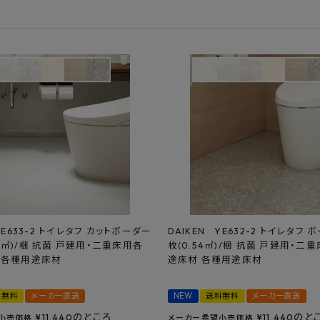
フルネス
出雲屋炭八
田窪
form
IPC
藤原
YE633-2 トイレタフ カットボーダー
DAIKEN YE632-2 トイレタフ ボ
.54㎡)/梱 抗菌 戸建用・二重床用各
枚(0.54㎡)/梱 抗菌 戸建用・二
 各種用途床材
途床材 各種用途床材
料無料
メーカー直送
NEW
送料無料
メーカー直送
のところ
のと
¥
11,440
¥
11,440
小売価格
メーカー希望小売価格