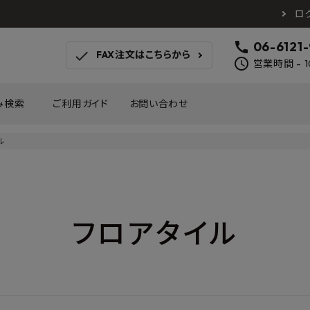
ロ
call
06-6121
check
FAX注文はこちらから
schedule
営業時間 - 1
み検索
ご利用ガイド
お問い合わせ
ル
TOTO
アイカ工業
南海プ
WOODONE
SANEI
森田
床材
壁材
MAYARIKA
KMJ
アルメ
フロアタイル
カツデン
タカラ産業
藤山
ナスタ
川口技研
オモ
木材
収納
シンコール
川島織物セルコン
塩川
和もだん
ミズタニバルブ工業
ハタ
積水成型工業
コンフォー
ダイケ