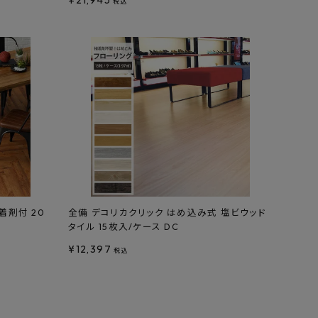
¥
21,945
税込
着剤付 20
全備 デコリカクリック はめ込み式 塩ビウッド
タイル 15枚入/ケース DC
¥
12,397
税込