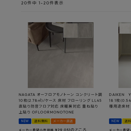
エンデバーハウス
20
件中
1
-
20
件表示
最近チェックした商品
東谷
FAX注文はこちらから
カテゴリーから選ぶ
メーカーから選ぶ
ご利用ガイド
よくあるご質問
NAGATA オーフロアモノトーン コンクリート調
DAIKEN 
10枚(2.78㎡)/ケース 床材 フローリング LL45
18 1枚(0
お問い合わせ
直貼り防音フロア対応 床暖房対応 重ね貼り
種用途床材
上貼り OFLOORMONOTONE
メルマガ登録
NEW
送料無料
メーカー直送
NEW
送
のところ
¥
29,051
メーカー希望小売価格
メーカー希望