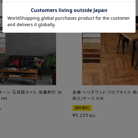
¥
33,418
税込
税込
トーン 石目調タイル 粘着剤付 18
全備 ヘリボウッド フロアタイル 粘
 HN
枚入/ケース HW
送料無料
込
¥
5,225
税込