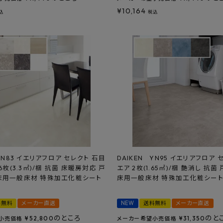
¥
10,164
込
税込
YN83 イエリアフロア セレクト 石目
DAIKEN YN95 イエリアフロア 
6枚(3.3㎡)/梱 抗菌 床暖房対応 戸
エア 2枚(1.65㎡)/梱 艶消し 抗
床用一般床材 特殊加工化粧シート
床用一般床材 特殊加工化粧シー
料無料
メーカー直送
NEW
送料無料
メーカー直送
のところ
のと
¥
52,800
¥
31,350
小売価格
メーカー希望小売価格