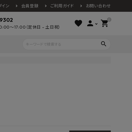
グイン
会員登録
ご利用ガイド
お問い合わせ
-9302
0
favorite
person
shopping_cart
0:00～17:00（定休日 - 土日祝）
search
ライウッド
DAIKEN
朝日ウッドテ
アルミ工業
カクダイ
スワンタイル
水栓金具（蛇口）
エクステリア・外構
タックス
DAIKO
オーデリック
Panasonic
城東テクノ
イオ
全備
NAGATA
浴室
インテリア・家具
光明堂
グランツ
ダイドー
ノ製作所
デルマン
パロマ
ン
テックスイージー
セブンホーム