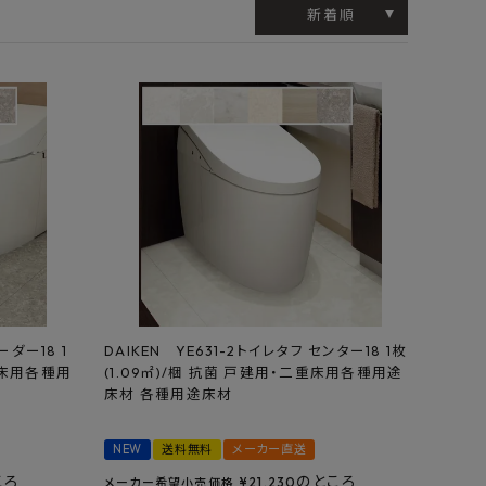
工業所
Jフロント建装
吉桂
新着順
製材所
その他ブランド
ーダー18 1
DAIKEN YE631-2トイレタフ センター18 1枚
重床用各種用
(1.09㎡)/梱 抗菌 戸建用・二重床用各種用途
床材 各種用途床材
NEW
送料無料
メーカー直送
ころ
のところ
¥
21,230
メーカー希望小売価格