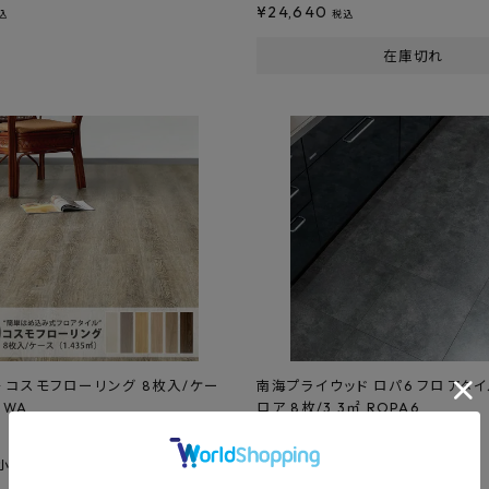
¥
24,640
込
税込
在庫切れ
 コスモフローリング 8枚入/ケー
南海プライウッド ロパ6 フロアタイ
2 WA
ロア 8枚/3.3㎡ ROPA6
のところ
送料無料
¥
10,733
小売価格