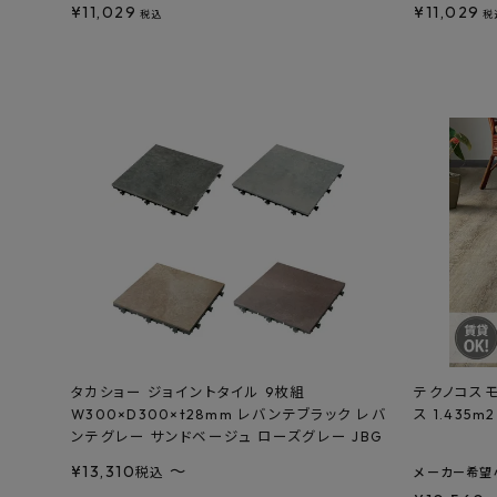
¥
11,029
¥
11,029
税込
税
タカショー ジョイントタイル 9枚組
テクノコスモ
W300×D300×t28mm レバンテブラック レバ
ス 1.435m
ンテグレー サンドベージュ ローズグレー JBG
¥
13,310
〜
税込
メーカー希望