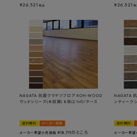
¥
26,521
¥
26,521
税込
税
NAGATA 抗菌クラテツフロア KOH-WOOD
NAGATA 
ウッドシリーズ(木目調) 8枚(2.1㎡)/ケース
ンティークシリ
送料無料
メーカー直送
送料無料
のところ
¥
18,711
メーカー希望小売価格
メーカー希望