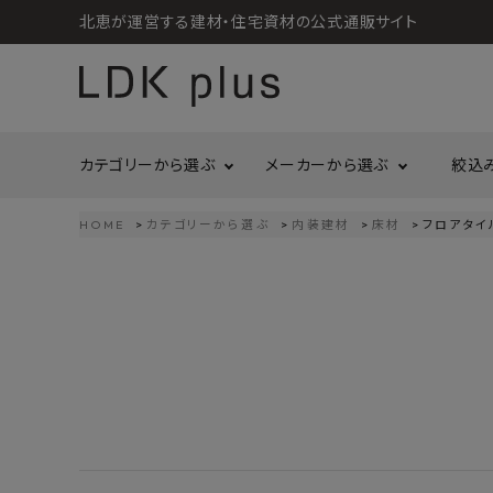
北恵が運営する建材・住宅資材の公式通販サイト
カテゴリーから選ぶ
メーカーから選ぶ
絞込
HOME
カテゴリーから選ぶ
内装建材
床材
フロアタイ
search
LIXIL
call
06-6121-9302
リラクシングウッド
洗面所・トイレ
金物
schedule
営業時間 - 10:00～17:00（定休日 - 土日祝）
Maristo
ACCOUNT MENU
コイズミ照明
ようこそ ゲスト 様
ジャニス工業
造作材
照明
タカショー
プラセス
meeting_room
person
ログイン
会員登録
プラススタイル