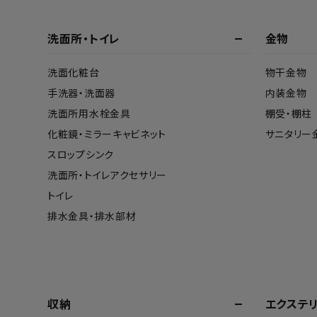
洗面所・トイレ
金物
洗面化粧台
物干金物
手洗器・洗面器
内装金物
洗面所用水栓金具
棚受・棚柱
化粧鏡・ミラーキャビネット
サニタリー
スロップシンク
洗面所・トイレアクセサリー
トイレ
排水金具・排水部材
収納
エクステ