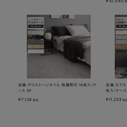
¥
10,560
全備 デコストーンタイル 粘着剤付 18枚入/ケ
全備 エアス
ース EP
枚入/ケース
¥
7,128
¥
11,253
税込
税