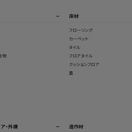
床材
フローリング
カーペット
タイル
金物
フロアタイル
クッションフロア
畳
リア・外構
造作材