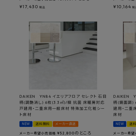
特定商取引法について
¥
17,430
¥
10,164
税込
税
プライバシーポリシー
DAIKEN YN84 イエリアフロア セレクト 石目
DAIKEN 
柄(調艶消し) 6枚(3.3㎡)/梱 抗菌 床暖房対応
柄(鏡面調) 
戸建用・二重床用一般床材 特殊加工化粧シー
建用・二重
ト床材
床材
NEW
送料無料
メーカー直送
NEW
送
のところ
¥
52,800
メーカー希望小売価格
メーカー希望