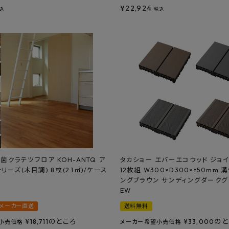
¥
22,924
込
税込
抗菌クラテツフロア KOH-ANTQ ア
タカショー エバーエコウッド ジョ
ーズ(木目調) 8枚(2.1㎡)/ケース
12枚組 W300×D300×t50mm 
ングブラウン サンディングダークグレ
EW
メーカー直送
送料無料
のところ
のと
¥
18,711
¥
33,000
小売価格
メーカー希望小売価格