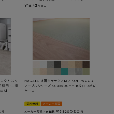
¥
16,434
税込
セレクト スク
NAGATA 抗菌クラテツフロア KOH-WOOD
菌 戸建用・二重
マーブルシリーズ 500×500mm 8枚(2.0㎡)/
ト床材
ケース
送料無料
メーカー直送
ころ
のところ
¥
17,820
メーカー希望小売価格