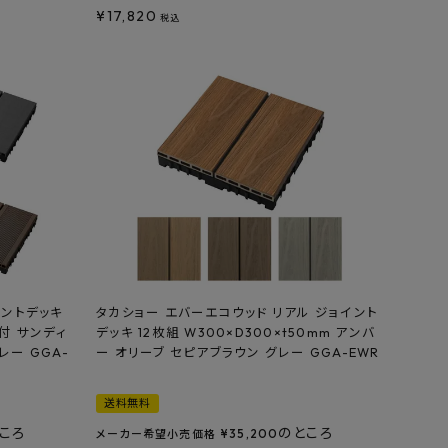
¥
17,820
税込
イントデッキ
タカショー エバーエコウッド リアル ジョイント
溝付 サンディ
デッキ 12枚組 W300×D300×t50mm アンバ
ー GGA-
ー オリーブ セピアブラウン グレー GGA-EWR
送料無料
ころ
のところ
¥
35,200
メーカー希望小売価格