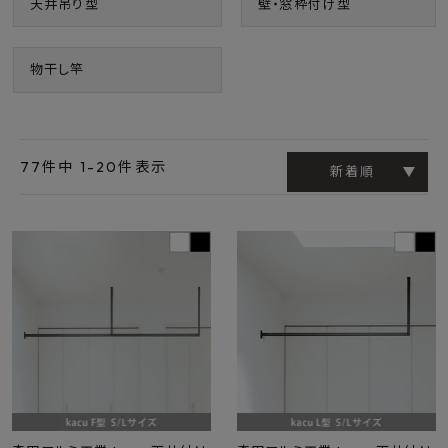
天井吊り型
壁・窓枠付け型
物干し竿
77
件中
1
-
20
件表示
新着順