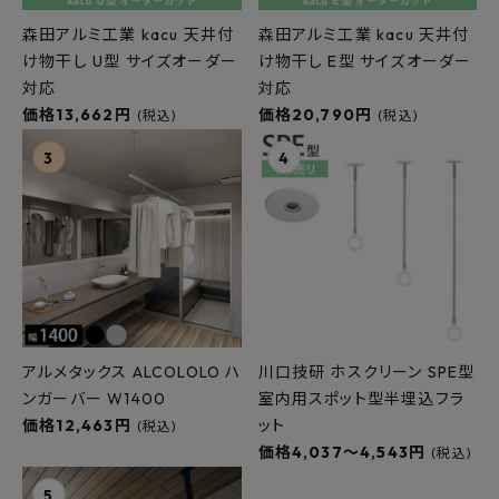
森田アルミ工業 kacu 天井付
森田アルミ工業 kacu 天井付
け物干し U型 サイズオーダー
け物干し E型 サイズオーダー
対応
対応
価格13,662円
価格20,790円
(税込)
(税込)
アルメタックス ALCOLOLO ハ
川口技研 ホスクリーン SPE型
ンガーバー W1400
室内用スポット型半埋込フラ
価格12,463円
ット
(税込)
価格4,037～4,543円
(税込)