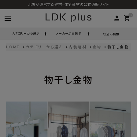
北恵が運営する建材・住宅資材の公式通販サイト
0
person
shopping_cart
カテゴリーから選ぶ
メーカーから選ぶ
絞込み検索
HOME
カテゴリーから選ぶ
内装建材
金物
物干し金物
search
物干し金物
call
06-6121-9302
schedule
営業時間 - 10:00～17:00（定休日 - 土日祝）
ACCOUNT MENU
ようこそ ゲスト 様
meeting_room
person
ログイン
会員登録