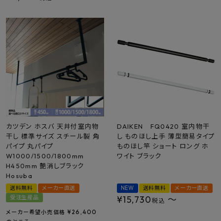
カツデン ホスバ 天井付室内物
DAIKEN FQ0420 室内物干
干し 標準サイズ スチール製 角
し ものほし上手 薄型簡易タイプ
パイプ 丸パイプ
ものほし竿 ショート ロング ホ
W1000/1500/1800mm
ワイト ブラック
H450mm 艶消しブラック
Hosuba
送料無料
メーカー直送
NEW
送料無料
メーカー直送
受注生産品
¥
15,730
〜
税込
¥
26,400
メーカー希望小売価格