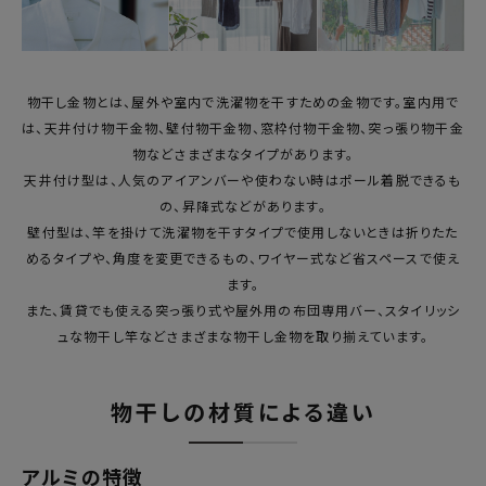
最近チェックした商品
FAX注文はこちらから
物干し金物とは、屋外や室内で洗濯物を干すための金物です。室内用で
は、天井付け物干金物、壁付物干金物、窓枠付物干金物、突っ張り物干金
カテゴリーから選ぶ
物などさまざまなタイプがあります。
天井付け型は、人気のアイアンバーや使わない時はポール着脱できるも
メーカーから選ぶ
の、昇降式などがあります。
壁付型は、竿を掛けて洗濯物を干すタイプで使用しないときは折りたた
めるタイプや、角度を変更できるもの、ワイヤー式など省スペースで使え
ご利用ガイド
ます。
また、賃貸でも使える突っ張り式や屋外用の布団専用バー、スタイリッシ
よくあるご質問
ュな物干し竿などさまざまな物干し金物を取り揃えています。
お問い合わせ
物干しの材質による違い
メルマガ登録
アルミの特徴
特定商取引法について