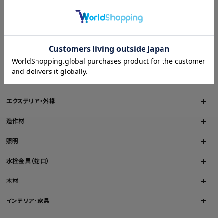
洗面所・トイレ
金物
床材
壁材
収納
エクステリア・外構
造作材
照明
水栓金具（蛇口）
木材
インテリア・家具