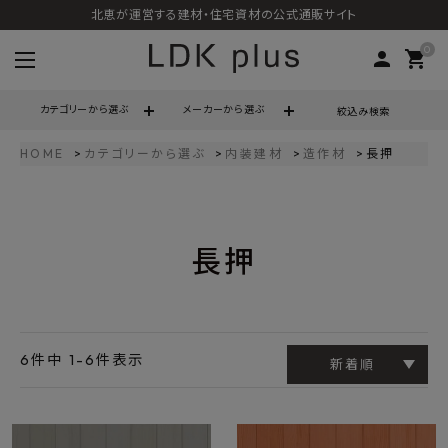
北恵が運営する建材・住宅資材の公式通販サイト
0
person
shopping_cart
カテゴリーから選ぶ
メーカーから選ぶ
絞込み検索
HOME
カテゴリーから選ぶ
内装建材
造作材
長押
search
長押
call
06-6121-9302
schedule
営業時間 - 10:00～17:00（定休日 - 土日祝）
ACCOUNT MENU
ようこそ ゲスト 様
6
件中
1
-
6
件表示
新着順
meeting_room
person
ログイン
会員登録