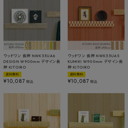
最近チェックした商品
FAX注文はこちらから
カテゴリーから選ぶ
メーカーから選ぶ
ウッドワン 長押 NWK33UA6
ウッドワン 長押 NWK33UA5
DESIGN W900mm デザイン長
KUMIKI W900mm デザイン長
押 KITOIRO
押 KITOIRO
ご利用ガイド
送料無料
送料無料
¥
10,087
¥
10,087
税込
税込
よくあるご質問
お問い合わせ
メルマガ登録
特定商取引法について