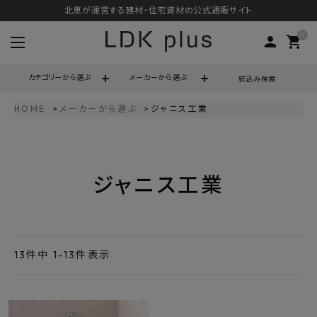
北恵が運営する建材・住宅資材の公式通販サイト
0
person
shopping_cart
カテゴリーから選ぶ
メーカーから選ぶ
絞込み検索
HOME
メーカーから選ぶ
ジャニス工業
search
ジャニス工業
call
06-6121-9302
schedule
営業時間 - 10:00～17:00（定休日 - 土日祝）
ACCOUNT MENU
ようこそ ゲスト 様
13
件中
1
-
13
件表示
meeting_room
person
ログイン
会員登録