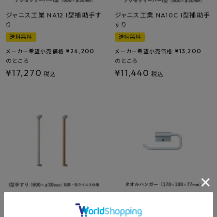
ジャニス工業 NA12 I型補助手す
ジャニス工業 NA10C I型補助手
り
すり
送料無料
送料無料
¥
24,200
¥
13,200
メーカー希望小売価格
メーカー希望小売価格
のところ
のところ
¥
17,270
¥
11,440
税込
税込
ジャニス工業 YW04 I型補助手
ジャニス工業 NA119 タオルハン
すり SIAA認証
ガー