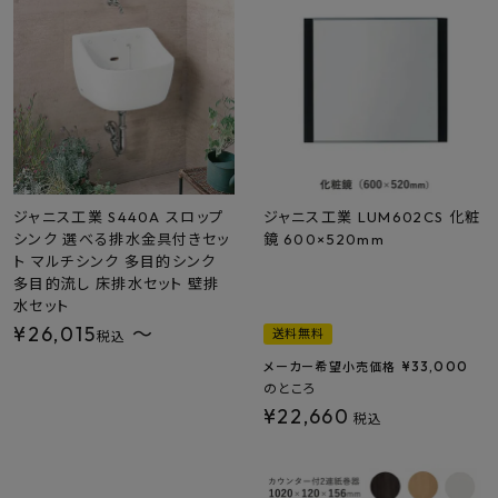
最近チェックした商品
FAX注文はこちらから
カテゴリーから選ぶ
メーカーから選ぶ
ジャニス工業 S440A スロップ
ジャニス工業 LUM602CS 化粧
シンク 選べる排水金具付きセッ
鏡 600×520mm
ト マルチシンク 多目的シンク
ご利用ガイド
多目的流し 床排水セット 壁排
水セット
よくあるご質問
¥
26,015
〜
送料無料
税込
¥
33,000
メーカー希望小売価格
お問い合わせ
のところ
¥
22,660
税込
メルマガ登録
特定商取引法について