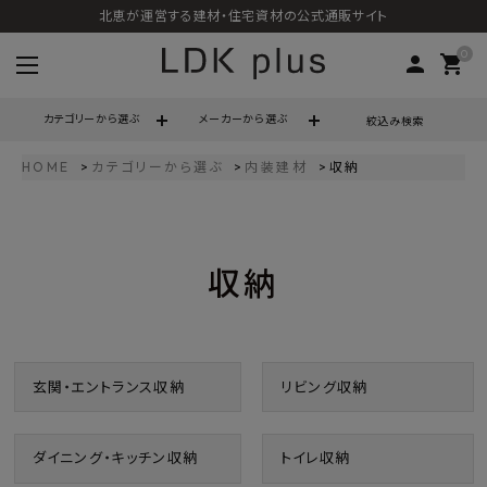
北恵が運営する建材・住宅資材の公式通販サイト
0
person
shopping_cart
カテゴリーから選ぶ
メーカーから選ぶ
絞込み検索
HOME
カテゴリーから選ぶ
内装建材
収納
search
収納
call
06-6121-9302
schedule
営業時間 - 10:00～17:00（定休日 - 土日祝）
ACCOUNT MENU
玄関・エントランス収納
リビング収納
ようこそ ゲスト 様
meeting_room
person
ログイン
会員登録
ダイニング・キッチン収納
トイレ収納