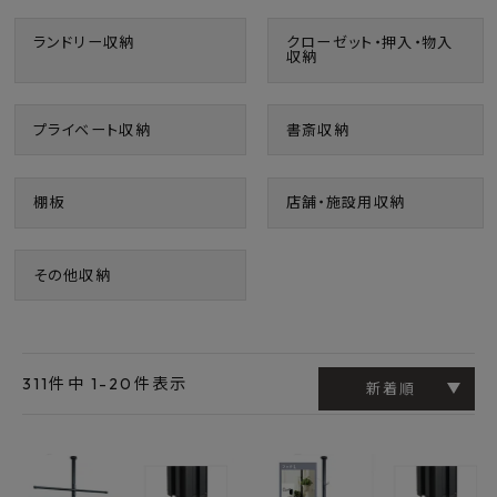
最近チェックした商品
ランドリー収納
クローゼット・押入・物入
収納
FAX注文はこちらから
プライベート収納
書斎収納
カテゴリーから選ぶ
棚板
店舗・施設用収納
メーカーから選ぶ
ご利用ガイド
その他収納
よくあるご質問
お問い合わせ
311
件中
1
-
20
件表示
新着順
メルマガ登録
特定商取引法について