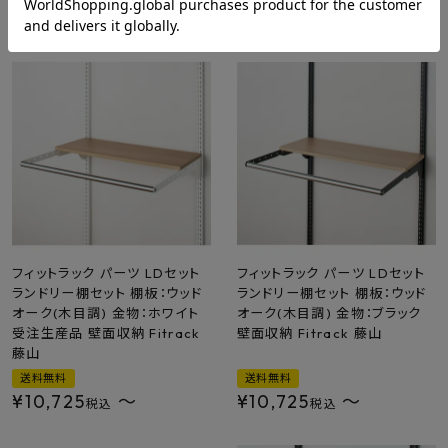
¥
3,113
〜
¥
3,113
〜
税込
税込
フィットラック パーツ LDセット
フィットラック パーツ LDセット
ランドリー棚セット 棚板：ウッド
ランドリー棚セット 棚板：ウッド
オーク(木目調) 金物：ホワイト
オーク(木目調) 金物：ブラック
受注生産品 壁面収納 Fitrack
壁面収納 Fitrack 藤山
藤山
送料無料
送料無料
¥
10,725
〜
¥
10,725
〜
税込
税込