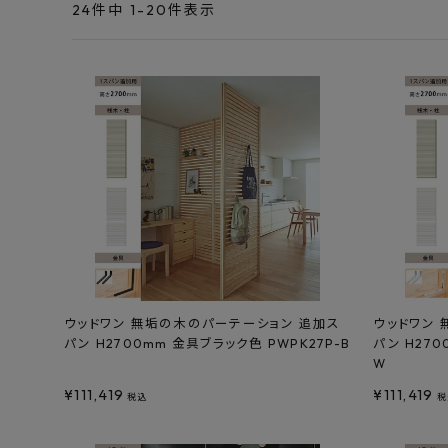
エンデバーハウス
24
件中
1
-
20
件表示
最近チェックした商品
東谷
FAX注文はこちらから
カテゴリーから選ぶ
メーカーから選ぶ
ご利用ガイド
よくあるご質問
ウッドワン 無垢の木のパーテーション 追加ス
ウッドワン
パン H2700mm 金具ブラック色 PWPK27P-B
パン H270
お問い合わせ
W
¥
111,419
¥
111,419
メルマガ登録
税込
税