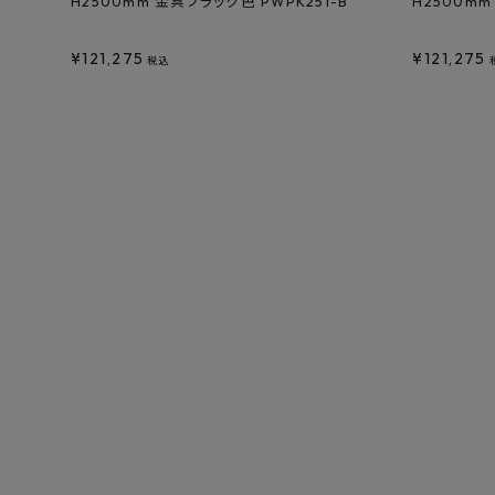
H2500mm 金具ブラック色 PWPK251-B
H2500mm
¥
121,275
¥
121,275
税込