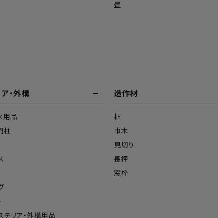
畳
リア・外構
造作材
水用品
框
門柱
巾木
見切り
ス
長押
窓枠
グ
キ
ステリア・外構用品