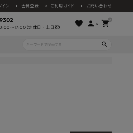
グイン
会員登録
ご利用ガイド
お問い合わせ
-9302
0
favorite
person
shopping_cart
0:00～17:00（定休日 - 土日祝）
search
ライウッド
DAIKEN
朝日ウッドテ
アルミ工業
カクダイ
スワンタイル
水栓金具（蛇口）
エクステリア・外構
タックス
DAIKO
オーデリック
Panasonic
城東テクノ
イオ
全備
NAGATA
浴室
インテリア・家具
光明堂
グランツ
ダイドー
ノ製作所
デルマン
パロマ
ン
テックスイージー
セブンホーム