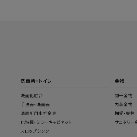
洗面所・トイレ
金物
洗面化粧台
物干金物
手洗器・洗面器
内装金物
洗面所用水栓金具
棚受・棚柱
化粧鏡・ミラーキャビネット
サニタリー
スロップシンク