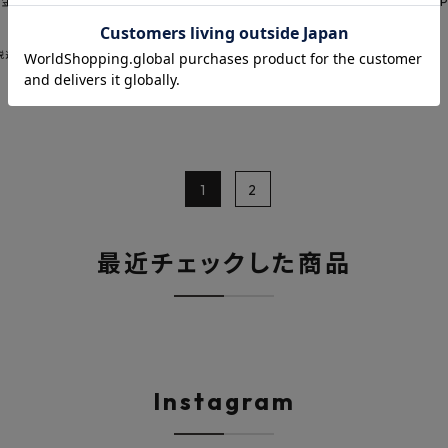
 金具ホワイト色 PWPK251-W
パン H2400mm 金具ブラック色 P
B
¥
95,689
税込
税込
1
2
最近チェックした商品
Instagram