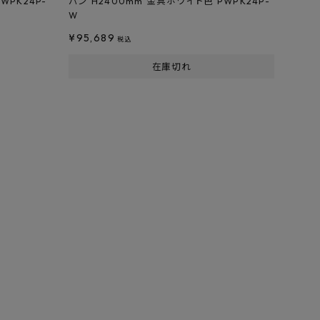
WPK24P-
パン H2400mm 金具ホワイト色 PWPK24P-
W
¥
95,689
税込
在庫切れ