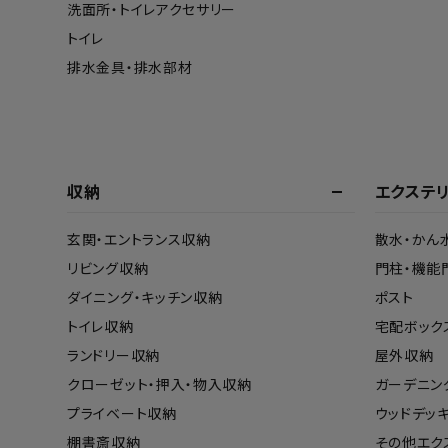
洗面所・トイレアクセサリー
トイレ
排水金具・排水部材
収納
エクステ
玄関・エントランス収納
散水・かん
リビング収納
門柱・機能
ダイニング・キッチン収納
ポスト
トイレ収納
宅配ボック
ランドリー収納
屋外収納
クローゼット・押入・物入収納
ガーデニン
プライベート収納
ウッドデッ
棚書斎収納
その他エク