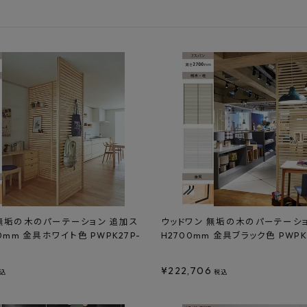
フルネス
出雲屋炭八
田窪
form
IPC
藤原
 無垢の木のパーテーション 追加ス
ウッドワン 無垢の木のパーテーショ
0mm 金具ホワイト色 PWPK27P-
H2700mm 金具ブラック色 PWPK
¥
222,706
込
税込