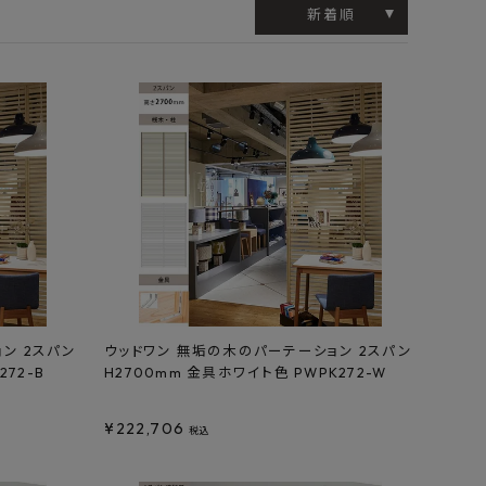
工業所
Jフロント建装
吉桂
新着順
製材所
その他ブランド
ン 2スパン
ウッドワン 無垢の木のパーテーション 2スパン
272-B
H2700mm 金具ホワイト色 PWPK272-W
¥
222,706
税込