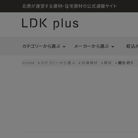
北恵が運営する建材・住宅資材の公式通販サイト
カテゴリーから選ぶ
メーカーから選ぶ
絞込
HOME
カテゴリーから選ぶ
内装建材
壁材
間仕切り
search
LIXIL
call
06-6121-9302
リラクシングウッド
洗面所・トイレ
金物
schedule
営業時間 - 10:00～17:00（定休日 - 土日祝）
Maristo
ACCOUNT MENU
コイズミ照明
ようこそ ゲスト 様
ジャニス工業
造作材
照明
タカショー
プラセス
meeting_room
person
ログイン
会員登録
プラススタイル