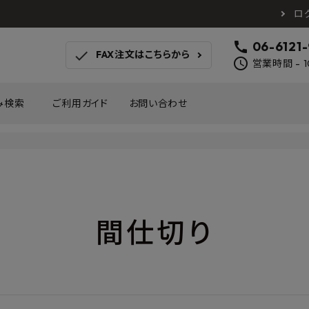
ロ
call
06-6121
check
FAX注文はこちらから
schedule
営業時間 - 1
み検索
ご利用ガイド
お問い合わせ
TOTO
アイカ工業
南海プ
WOODONE
SANEI
森田
床材
壁材
MAYARIKA
KMJ
アルメ
間仕切り
カツデン
タカラ産業
藤山
ナスタ
川口技研
オモ
木材
収納
シンコール
川島織物セルコン
塩川
和もだん
ミズタニバルブ工業
ハタ
積水成型工業
コンフォー
ダイケ