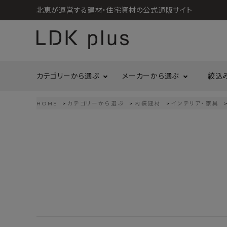
北恵が運営する建材・住宅資材の公式通販サイト
カテゴリーから選ぶ
メーカーから選ぶ
絞込
HOME
カテゴリーから選ぶ
内装建材
インテリア・家具
search
LIXIL
call
06-6121-9302
リラクシングウッド
洗面所・トイレ
金物
schedule
営業時間 - 10:00～17:00（定休日 - 土日祝）
Maristo
ACCOUNT MENU
コイズミ照明
ようこそ ゲスト 様
ジャニス工業
造作材
照明
タカショー
プラセス
meeting_room
person
ログイン
会員登録
プラススタイル