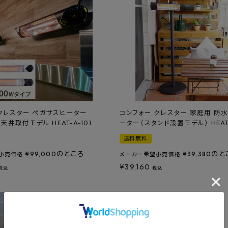
クレスター ペガサスヒーター
コンフォー クレスター 家庭用 防
・天井取付モデル HEAT-A-101
ーター（スタンド設置モデル） HEAT-
送料無料
のところ
のと
¥
99,000
¥
39,380
小売価格
メーカー希望小売価格
¥
39,160
税込
税込