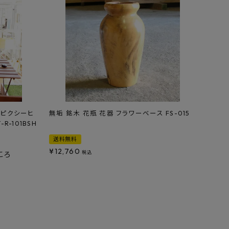
水ピクシーヒ
無垢 銘木 花瓶 花器 フラワーベース FS-015
R-101BSH
送料無料
¥
12,760
税込
ころ