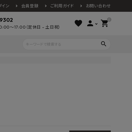
グイン
会員登録
ご利用ガイド
お問い合わせ
-9302
0
favorite
person
shopping_cart
0:00～17:00（定休日 - 土日祝）
search
ライウッド
DAIKEN
朝日ウッドテ
アルミ工業
カクダイ
スワンタイル
水栓金具（蛇口）
エクステリア・外構
タックス
DAIKO
オーデリック
Panasonic
城東テクノ
イオ
全備
NAGATA
浴室
インテリア・家具
光明堂
グランツ
ダイドー
ノ製作所
デルマン
パロマ
ン
テックスイージー
セブンホーム