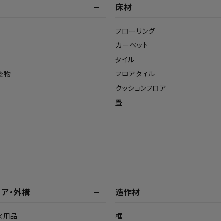
床材
フローリング
カーペット
タイル
金物
フロアタイル
クッションフロア
畳
リア・外構
造作材
水用品
框