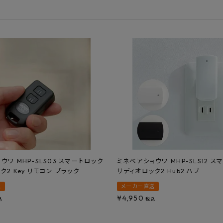
フルネス
出雲屋炭八
田窪
form
IPC
藤原
ウワ MHP-SLS03 スマートロック
ミネベアショウワ MHP-SLS12 
ク2 Key リモコン ブラック
サディオロック2 Hub2 ハブ
送
メーカー直送
¥
4,950
込
税込