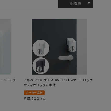
工業所
Jフロント建装
吉桂
新着順
製材所
その他ブランド
スマートロック
ミネベアショウワ MHP-SLS21 スマートロック
サディオロック2 本体
メーカー直送
¥
13,200
税込