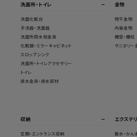
洗面所・トイレ
金物
洗面化粧台
物干金物
手洗器・洗面器
内装金物
洗面所用水栓金具
棚受・棚柱
化粧鏡・ミラーキャビネット
サニタリー
スロップシンク
洗面所・トイレアクセサリー
トイレ
排水金具・排水部材
収納
エクステ
玄関・エントランス収納
散水・かん