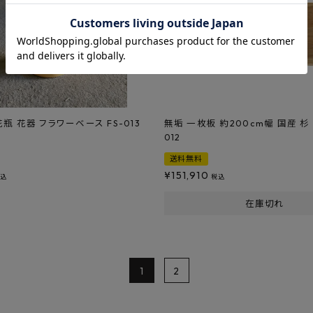
瓶 花器 フラワーベース FS-013
無垢 一枚板 約200cm幅 国産 杉 
012
送料無料
¥
151,910
税込
税込
在庫切れ
1
2