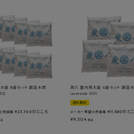
大袋 8袋セット 調湿木炭
炭八 室内用大袋 4袋セット 調湿
002
izumocb-001
送料無料
のところ
のと
¥
23,760
¥
11,880
小売価格
メーカー希望小売価格
¥
9,504
税込
税込