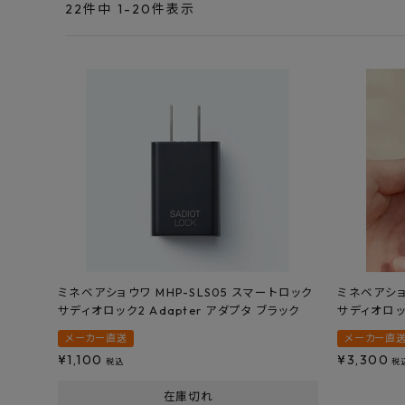
エンデバーハウス
22
件中
1
-
20
件表示
最近チェックした商品
東谷
FAX注文はこちらから
カテゴリーから選ぶ
メーカーから選ぶ
ご利用ガイド
よくあるご質問
ミネベアショウワ MHP-SLS05 スマートロック
ミネベアショ
サディオロック2 Adapter アダプタ ブラック
サディオロッ
お問い合わせ
メーカー直送
メーカー直
メルマガ登録
¥
1,100
¥
3,300
税込
税
在庫切れ