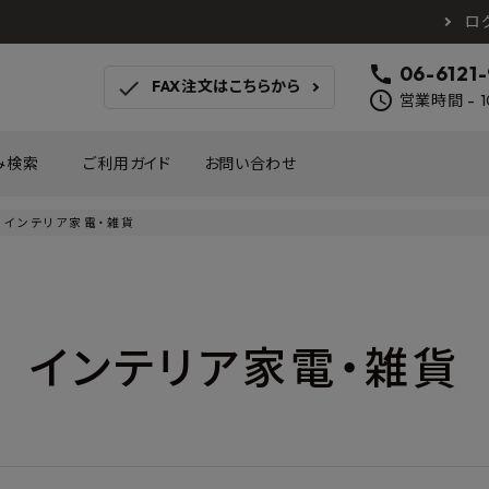
ロ
call
06-6121
check
FAX注文はこちらから
schedule
営業時間 - 1
み検索
ご利用ガイド
お問い合わせ
インテリア家電・雑貨
TOTO
アイカ工業
南海プ
WOODONE
SANEI
森田
床材
壁材
MAYARIKA
KMJ
アルメ
インテリア家電・雑貨
カツデン
タカラ産業
藤山
ナスタ
川口技研
オモ
木材
収納
シンコール
川島織物セルコン
塩川
和もだん
ミズタニバルブ工業
ハタ
積水成型工業
コンフォー
ダイケ