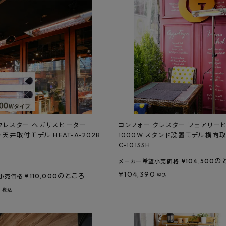
クレスター ペガサスヒーター
コンフォー クレスター フェアリー
・天井取付モデル HEAT-A-202B
1000W スタンド設置モデル横向取付
C-101SSH
の
¥
104,500
メーカー希望小売価格
¥
104,390
のところ
¥
110,000
税込
小売価格
0
税込