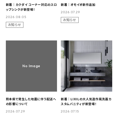
新着｜カクダイ コーナー対応のスロ
新着｜オモイオ新作追加
ップシンクが新登場！
メーカーから選ぶ
2026.07.29
2026.08.05
お知らせ
ご利用ガイド
お知らせ
プライバシーポリシー
特定商取引法について
お問い合わせ
No Image
熊本県で発生した地震に伴う配送へ
新着｜LIXILの大人気造作風洗面カ
の影響について
スタムバニティが新登場！
2026.07.29
2026.07.15