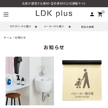
北恵が運営する建材・住宅資材の公式通販サイト
person
shopping_cart
カテゴリーから選ぶ
メーカーから選ぶ
絞込み検索
ホーム
お知らせ
search
お知らせ
call
06-6121-9302
schedule
営業時間 - 10:00～17:00（定休日 - 土日祝）
最近チェックした商品
FAX注文はこちらから
カテゴリーから選ぶ