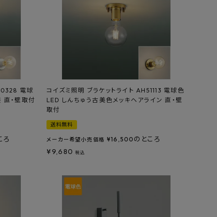
0328 電球
コイズミ照明 ブラケットライト AH51113 電球色
装 直・壁取付
LED しんちゅう古美色メッキヘアライン 直・壁
取付
送料無料
ころ
のところ
¥
16,500
メーカー希望小売価格
¥
9,680
税込