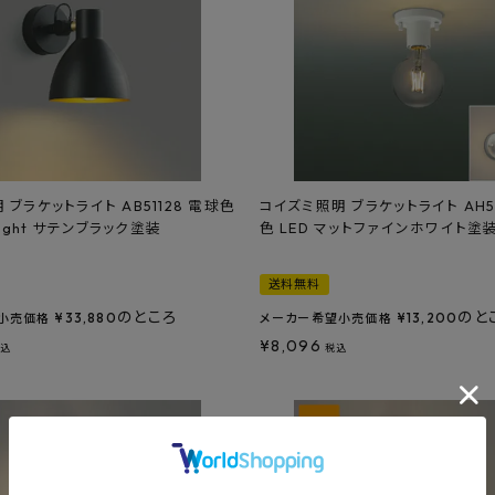
ブラケットライト AB51128 電球色
コイズミ照明 ブラケットライト AH5
 Light サテンブラック塗装
色 LED マットファインホワイト塗
送料無料
のところ
のと
¥
33,880
¥
13,200
小売価格
メーカー希望小売価格
¥
8,096
税込
税込