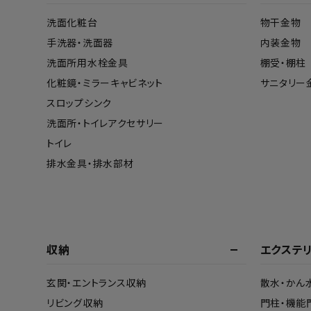
洗面化粧台
物干金物
手洗器・洗面器
内装金物
洗面所用水栓金具
棚受・棚柱
化粧鏡・ミラーキャビネット
サニタリー
スロップシンク
洗面所・トイレアクセサリー
トイレ
排水金具・排水部材
収納
エクステ
玄関・エントランス収納
散水・かん
リビング収納
門柱・機能