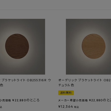
フルネス
出雲屋炭八
田窪
form
IPC
藤原
ブラケットライト OB25531６R ウ
オーデリック ブラケットライト OB25
ト色
チュラル色
送料無料
のところ
のと
¥
22,880
¥
22,880
小売価格
メーカー希望小売価格
¥
12,364
込
税込