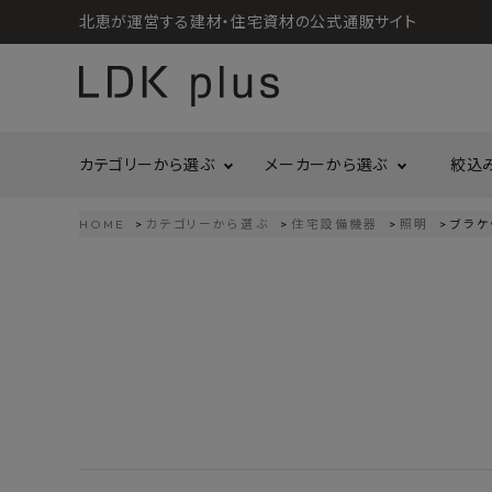
北恵が運営する建材・住宅資材の公式通販サイト
カテゴリーから選ぶ
メーカーから選ぶ
絞込
HOME
カテゴリーから選ぶ
住宅設備機器
照明
ブラケ
search
LIXIL
call
06-6121-9302
リラクシングウッド
洗面所・トイレ
金物
schedule
営業時間 - 10:00～17:00（定休日 - 土日祝）
Maristo
ACCOUNT MENU
コイズミ照明
ようこそ ゲスト 様
ジャニス工業
造作材
照明
タカショー
プラセス
meeting_room
person
ログイン
会員登録
プラススタイル