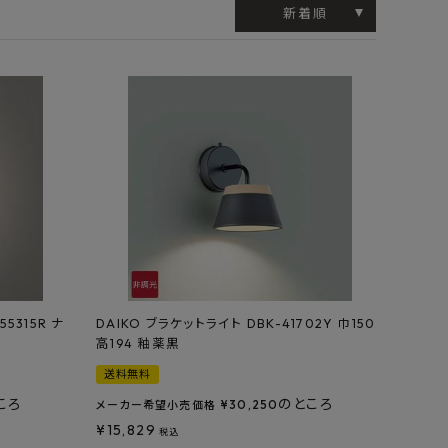
工業所
Jフロント建装
吉桂
新着順
製材所
その他ブランド
5315R ナ
DAIKO ブラケットライト DBK-41702Y 巾150
高194 釉薬黒
送料無料
ころ
のところ
¥
30,250
メーカー希望小売価格
¥
15,829
税込