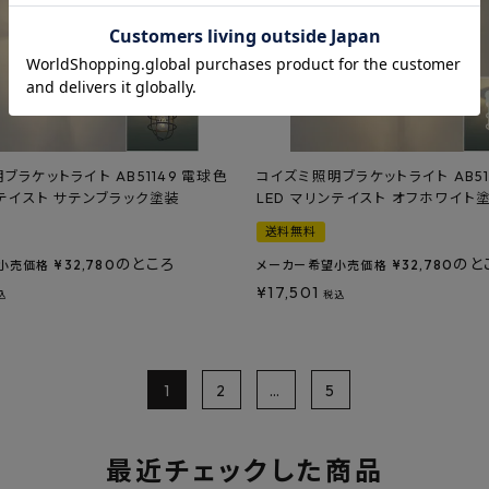
ブラケットライト AB51149 電球色
コイズミ照明ブラケットライト AB51
ンテイスト サテンブラック塗装
LED マリンテイスト オフホワイト
送料無料
のところ
のと
¥
32,780
¥
32,780
小売価格
メーカー希望小売価格
¥
17,501
込
税込
1
2
…
5
最近チェックした商品