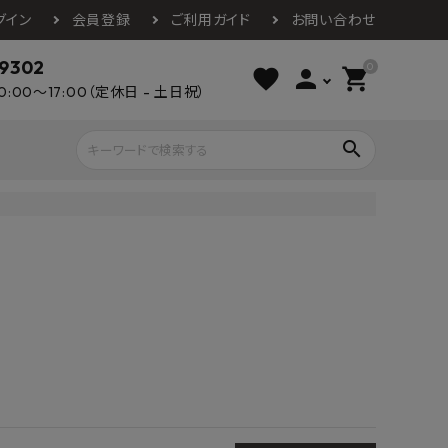
グイン
会員登録
ご利用ガイド
お問い合わせ
-9302
0
favorite
person
shopping_cart
0:00～17:00（定休日 - 土日祝）
search
ライウッド
DAIKEN
朝日ウッドテ
アルミ工業
カクダイ
スワンタイル
水栓金具（蛇口）
エクステリア・外構
タックス
DAIKO
オーデリック
Panasonic
城東テクノ
イオ
全備
NAGATA
浴室
インテリア・家具
光明堂
グランツ
ダイドー
ノ製作所
デルマン
パロマ
ン
テックスイージー
セブンホーム