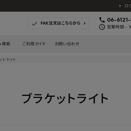
ロ
call
06-6121
check
FAX注文はこちらから
schedule
営業時間 - 1
み検索
ご利用ガイド
お問い合わせ
ットライト
TOTO
アイカ工業
南海プ
WOODONE
SANEI
森田
床材
壁材
MAYARIKA
KMJ
アルメ
ブラケットライト
カツデン
タカラ産業
藤山
ナスタ
川口技研
オモ
木材
収納
シンコール
川島織物セルコン
塩川
和もだん
ミズタニバルブ工業
ハタ
積水成型工業
コンフォー
ダイケ