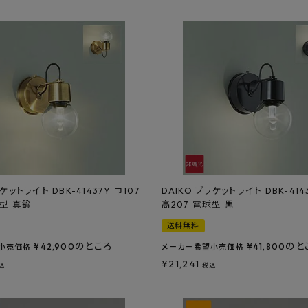
ケットライト DBK-41437Y 巾107
DAIKO ブラケットライト DBK-414
球型 真鍮
高207 電球型 黒
送料無料
のところ
のと
¥
42,900
¥
41,800
小売価格
メーカー希望小売価格
¥
21,241
込
税込