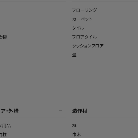
フローリング
カーペット
タイル
金物
フロアタイル
クッションフロア
畳
リア・外構
造作材
水用品
框
門柱
巾木