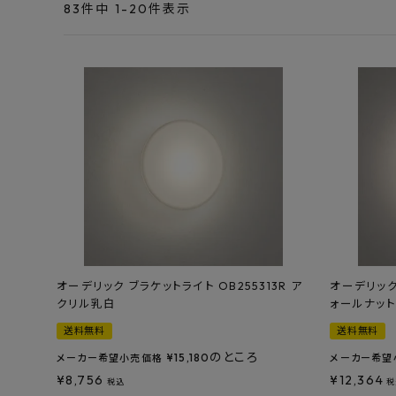
エンデバーハウス
83
件中
1
-
20
件表示
最近チェックした商品
東谷
FAX注文はこちらから
カテゴリーから選ぶ
メーカーから選ぶ
ご利用ガイド
よくあるご質問
オーデリック ブラケットライト OB255313R ア
オーデリック 
クリル乳白
ォールナッ
お問い合わせ
送料無料
送料無料
メルマガ登録
のところ
¥
15,180
メーカー希望小売価格
メーカー希望
¥
8,756
¥
12,364
税込
税