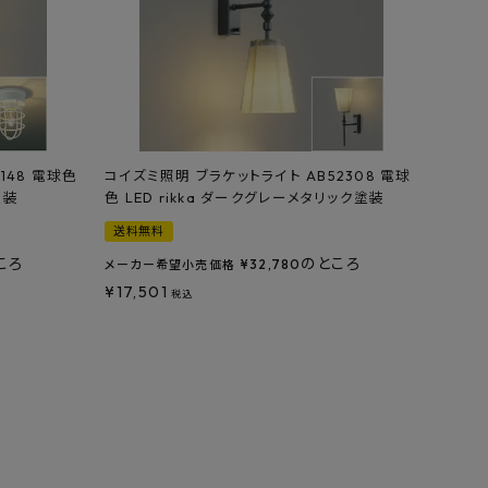
148 電球色
コイズミ照明 ブラケットライト AB52308 電球
塗装
色 LED rikka ダークグレーメタリック塗装
送料無料
ころ
のところ
¥
32,780
メーカー希望小売価格
¥
17,501
税込