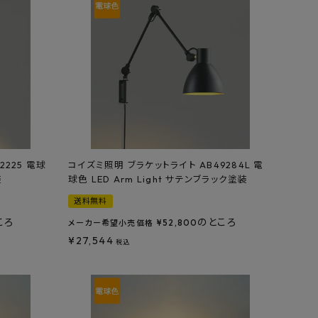
2225 電球
コイズミ照明 ブラケットライト AB49284L 電
装
球色 LED Arm Light サテンブラック塗装
送料無料
ころ
のところ
¥
52,800
メーカー希望小売価格
¥
27,544
税込