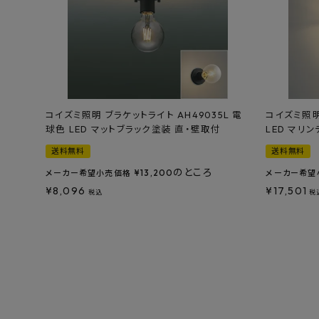
コイズミ照明 ブラケットライト AH49035L 電
コイズミ照明
球色 LED マットブラック塗装 直・壁取付
LED マリ
送料無料
送料無料
のところ
¥
13,200
メーカー希望小売価格
メーカー希望
¥
8,096
¥
17,501
税込
税