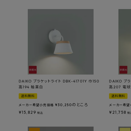
特定商取引法について
プライバシーポリシー
DAIKO ブラケットライト DBK-41701Y 巾150
DAIKO ブラ
高194 釉薬白
高207 電
送料無料
送料無料
のところ
¥
30,250
メーカー希望小売価格
メーカー希望
¥
15,829
¥
21,758
税込
税