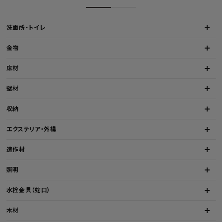
洗面所・トイレ
金物
床材
壁材
収納
エクステリア・外構
造作材
照明
水栓金具（蛇口）
木材