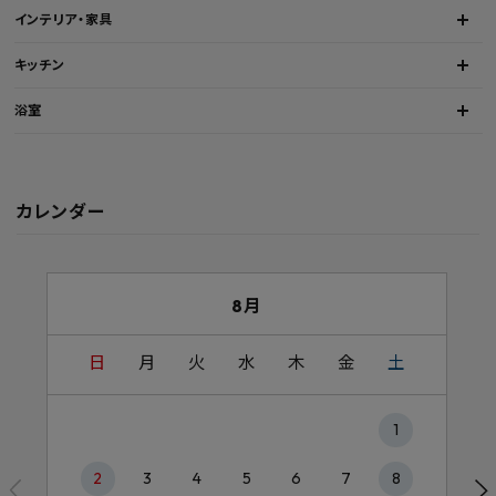
インテリア・家具
キッチン
浴室
カレンダー
8月
日
月
火
水
木
金
土
1
2
3
4
5
6
7
8