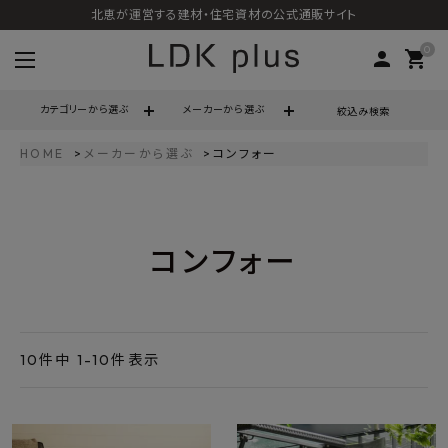
北恵が運営する建材・住宅資材の公式通販サイト
0
person
shopping_cart
カテゴリーから選ぶ
メーカーから選ぶ
絞込み検索
HOME
メーカーから選ぶ
コンフォー
search
コンフォー
call
06-6121-9302
schedule
営業時間 - 10:00～17:00（定休日 - 土日祝）
ACCOUNT MENU
ようこそ ゲスト 様
10
件中
1
-
10
件表示
meeting_room
person
ログイン
会員登録