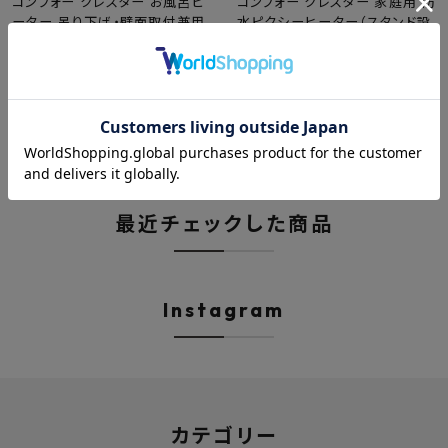
コンフォー クレスター お風呂ヒ
コンフォー クレスター 家庭用 防
ーター 吊り下げ・壁面取付兼用
水ピクシーヒーター（スタンド設
HEAT-S-101WA
置モデル） HEAT-R-101BSH
送料無料
送料無料
¥
39,820
¥
39,380
メーカー希望小売価格
メーカー希望小売価格
のところ
のところ
¥
38,940
¥
39,160
税込
税込
最近チェックした商品
Instagram
カテゴリー