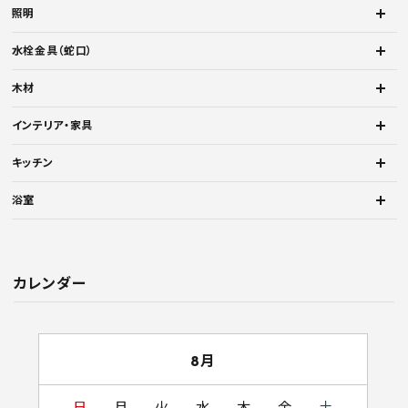
照明
水栓金具（蛇口）
木材
インテリア・家具
キッチン
浴室
カレンダー
8月
日
月
火
水
木
金
土