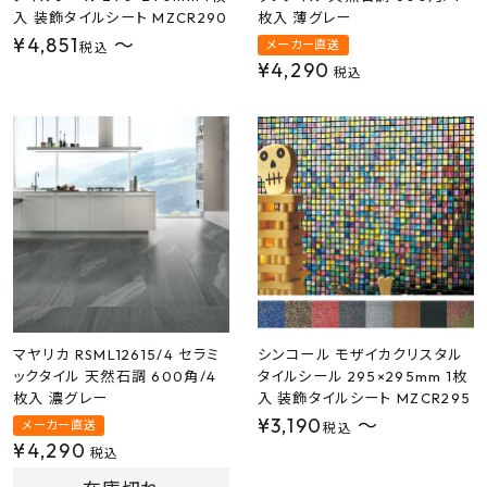
入 装飾タイルシート MZCR290
枚入 薄グレー
¥
4,851
〜
メーカー直送
税込
¥
4,290
税込
マヤリカ RSML12615/4 セラミ
シンコール モザイカクリスタル
ックタイル 天然石調 600角/4
タイルシール 295×295mm 1枚
枚入 濃グレー
入 装飾タイルシート MZCR295
¥
3,190
〜
メーカー直送
税込
¥
4,290
税込