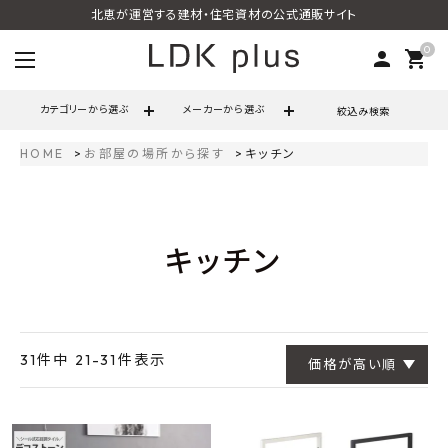
北恵が運営する建材・住宅資材の公式通販サイト
0
person
shopping_cart
カテゴリーから選ぶ
メーカーから選ぶ
絞込み検索
HOME
お部屋の場所から探す
キッチン
search
キッチン
call
06-6121-9302
schedule
営業時間 - 10:00～17:00（定休日 - 土日祝）
ACCOUNT MENU
ようこそ ゲスト 様
31
件中
21
-
31
件表示
価格が高い順
meeting_room
person
ログイン
会員登録