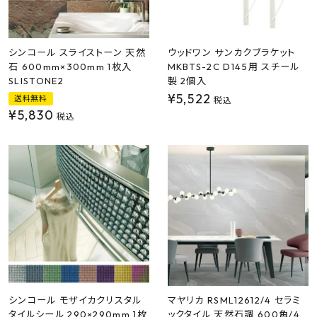
プライバシーポリシー
シンコール スライストーン 天然
ウッドワン サンカクブラケット
石 600mm×300mm 1枚入
MKBTS-2C D145用 スチール
SLISTONE2
製 2個入
¥
5,522
送料無料
税込
¥
5,830
税込
シンコール モザイカクリスタル
マヤリカ RSML12612/4 セラミ
タイルシール 290×290mm 1枚
ックタイル 天然石調 600角/4