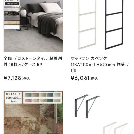
最近チェックした商品
FAX注文はこちらから
カテゴリーから選ぶ
メーカーから選ぶ
全備 デコストーンタイル 粘着剤
ウッドワン カベツケ
付 18枚入/ケース EP
MKATK06-1 H638mm 棚受け
1個
ご利用ガイド
¥
7,128
¥
6,061
税込
税込
よくあるご質問
お問い合わせ
メルマガ登録
特定商取引法について