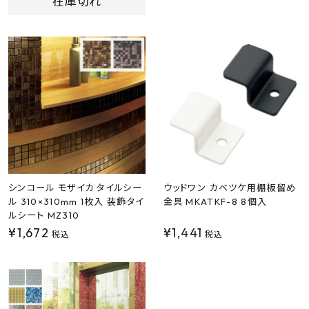
在庫切れ
シンコール モザイカ タイルシー
ウッドワン カベツケ用棚板留め
ル 310×310mm 1枚入 装飾タイ
金具 MKATKF-8 8個入
ルシート MZ310
¥
1,672
¥
1,441
税込
税込