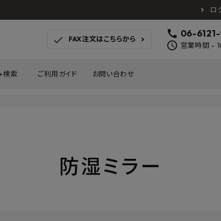
ロ
call
06-6121
check
FAX注文はこちらから
schedule
営業時間 - 1
み検索
ご利用ガイド
お問い合わせ
TOTO
アイカ工業
南海プ
WOODONE
SANEI
森田
床材
壁材
MAYARIKA
KMJ
アルメ
防湿ミラー
カツデン
タカラ産業
藤山
ナスタ
川口技研
オモ
木材
収納
シンコール
川島織物セルコン
塩川
和もだん
ミズタニバルブ工業
ハタ
積水成型工業
コンフォー
ダイケ