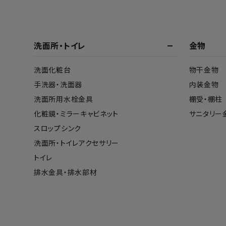
特定商取引法について
プライバシーポリシー
洗面所・トイレ
金物
洗面化粧台
物干金物
手洗器・洗面器
内装金物
洗面所用水栓金具
棚受・棚柱
化粧鏡・ミラーキャビネット
サニタリー
スロップシンク
洗面所・トイレアクセサリー
トイレ
排水金具・排水部材