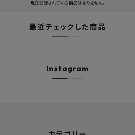
フルネス
出雲屋炭八
田窪
現在登録されている商品はありません。
form
IPC
藤原
最近チェックした商品
Instagram
カテゴリー