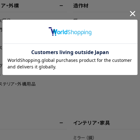
リア・外構
造作材
水用品
框
門柱
巾木
見切り
ス
長押
窓枠
グ
キ
ステリア・外構用品
インテリア・家具
ミラー（鏡）