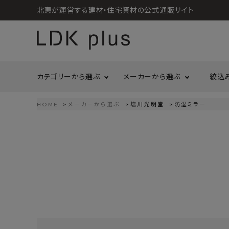
北恵が運営する建材・住宅資材の公式通販サイト
カテゴリーから選ぶ
メーカーから選ぶ
絞込
HOME
メーカーから選ぶ
塩川光明堂
防湿ミラー
search
LIXIL
call
06-6121-9302
リラクシングウッド
洗面所・トイレ
金物
schedule
営業時間 - 10:00～17:00（定休日 - 土日祝）
Maristo
ACCOUNT MENU
コイズミ照明
ようこそ ゲスト 様
ジャニス工業
造作材
照明
タカショー
プラセス
meeting_room
person
ログイン
会員登録
プラススタイル