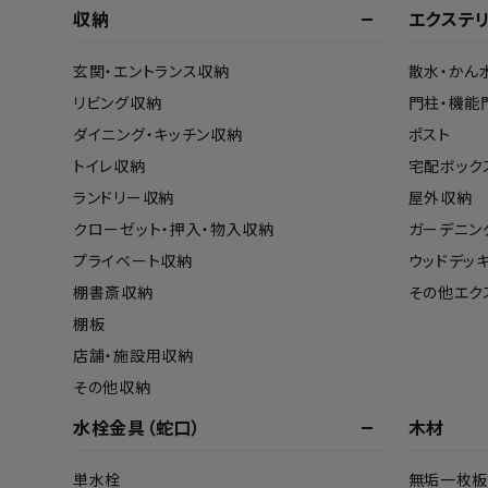
収納
エクステ
玄関・エントランス収納
散水・かん
リビング収納
門柱・機能
ダイニング・キッチン収納
ポスト
トイレ収納
宅配ボック
ランドリー収納
屋外収納
クローゼット・押入・物入収納
ガーデニン
プライベート収納
ウッドデッ
棚書斎収納
その他エク
棚板
店舗・施設用収納
その他収納
水栓金具（蛇口）
木材
単水栓
無垢一枚板