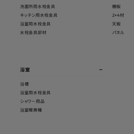
洗面所用水栓金具
棚板
キッチン用水栓金具
2×4材
浴室用水栓金具
天板
水栓金具部材
パネル
浴室
浴槽
浴室用水栓金具
シャワー用品
浴室暖房機