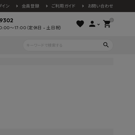
グイン
会員登録
ご利用ガイド
お問い合わせ
-9302
0
favorite
person
shopping_cart
0:00～17:00（定休日 - 土日祝）
search
ライウッド
DAIKEN
朝日ウッドテ
アルミ工業
カクダイ
スワンタイル
水栓金具（蛇口）
エクステリア・外構
タックス
DAIKO
オーデリック
Panasonic
城東テクノ
イオ
全備
NAGATA
浴室
インテリア・家具
光明堂
グランツ
ダイドー
ノ製作所
デルマン
パロマ
ン
テックスイージー
セブンホーム