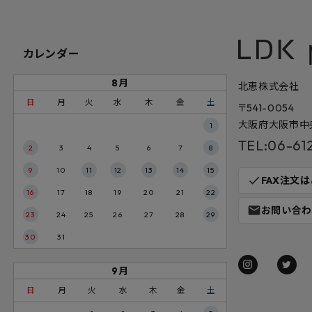
カレンダー
8月
北恵株式会社
日
月
火
水
木
金
土
〒541-0054
大阪府大阪市中央
1
TEL:06-61
2
3
4
5
6
7
8
9
10
11
12
13
14
15
check
FAX注文
16
17
18
19
20
21
22
mail
お問い合わ
23
24
25
26
27
28
29
30
31
9月
日
月
火
水
木
金
土