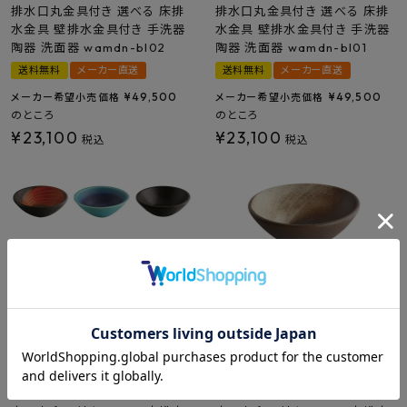
排水口丸金具付き 選べる 床排
排水口丸金具付き 選べる 床排
水金具 壁排水金具付き 手洗器
水金具 壁排水金具付き 手洗器
陶器 洗面器 wamdn-bl02
陶器 洗面器 wamdn-bl01
送料無料
メーカー直送
送料無料
メーカー直送
¥
49,500
¥
49,500
メーカー希望小売価格
メーカー希望小売価格
のところ
のところ
¥
23,100
¥
23,100
税込
税込
[在庫限り]和もだん 洗面ボウル
[在庫限り]和もだん 洗面ボウル
反り型 信楽焼 405×135mm 排
反り型 信楽焼 350×130mm 排