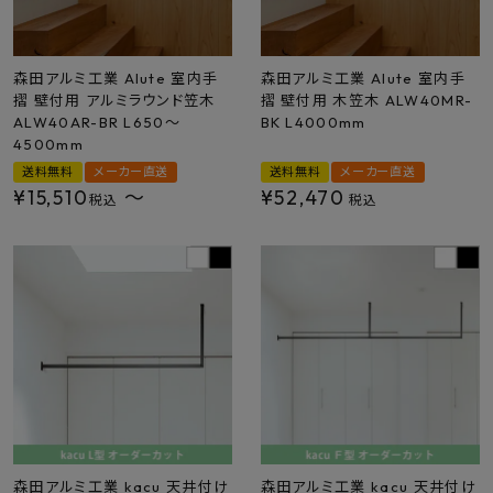
森田アルミ工業 Alute 室内手
森田アルミ工業 Alute 室内手
摺 壁付用 アルミラウンド笠木
摺 壁付用 木笠木 ALW40MR-
ALW40AR-BR L650～
BK L4000mm
4500mm
送料無料
メーカー直送
送料無料
メーカー直送
¥
15,510
〜
¥
52,470
税込
税込
森田アルミ工業 kacu 天井付け
森田アルミ工業 kacu 天井付け