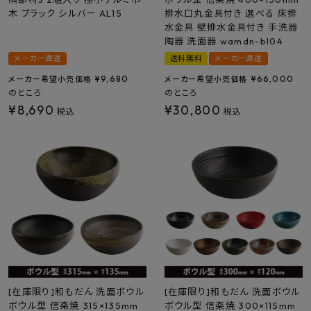
木 ブラック シルバー AL15
排水口丸金具付き 選べる 床排
水金具 壁排水金具付き 手洗器
陶器 洗面器 wamdn-bl04
メーカー直送
送料無料
メーカー直送
¥
9,680
¥
66,000
メーカー希望小売価格
メーカー希望小売価格
のところ
のところ
¥
8,690
¥
30,800
税込
税込
[在庫限り]和もだん 洗面ボウル
[在庫限り]和もだん 洗面ボウル
ボウル型 信楽焼 315×135mm
ボウル型 信楽焼 300×115mm