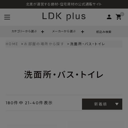
北恵が運営する建材・住宅資材の公式通販サイト
0
person
shopping_cart
カテゴリーから選ぶ
メーカーから選ぶ
絞込み検索
HOME
お部屋の場所から探す
洗面所・バス・トイレ
search
洗面所・バス・トイレ
call
06-6121-9302
schedule
営業時間 - 10:00～17:00（定休日 - 土日祝）
ACCOUNT MENU
ようこそ ゲスト 様
180
件中
21
-
40
件表示
新着順
meeting_room
person
ログイン
会員登録