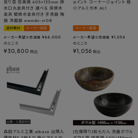
反り型 信楽焼 405×135mm 排
ョイント コーナージョイント 極
水口丸金具付き 選べる 床排水
小アルミ巾木 AL1
金具 壁排水金具付き 手洗器 陶
器 洗面器 wamdn-sr08
送料無料
メーカー直送
メーカー直送
¥
66,000
¥
1,056
メーカー希望小売価格
メーカー希望小売価格
のところ
のところ
¥
30,800
¥
1,056
税込
税込
森田アルミ工業 albase 出隅入
[在庫限り]和もだん 洗面ボウル
隅部材S 2組入り 極小アルミ巾
ボウル型 信楽焼 400×130mm