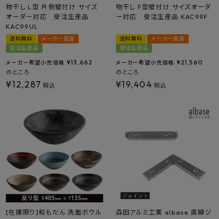
物干し L型 片側壁付け サイズ
物干し F型壁付け サイズオーダ
オーダー対応 受注生産品
ー対応 受注生産品 KAC99F
KAC99UL
送料無料
メーカー直送
送料無料
メーカー直送
受注生産品
受注生産品
¥
13,662
¥
21,560
メーカー希望小売価格
メーカー希望小売価格
のところ
のところ
¥
12,287
¥
19,404
税込
税込
[在庫限り]和もだん 洗面ボウル
森田アルミ工業 albase 直線ジ