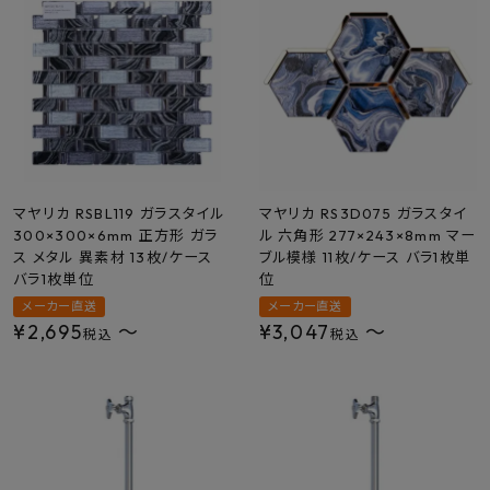
最近チェックした商品
FAX注文はこちらから
カテゴリーから選ぶ
メーカーから選ぶ
マヤリカ RSBL119 ガラスタイル
マヤリカ RS3D075 ガラスタイ
300×300×6mm 正方形 ガラ
ル 六角形 277×243×8mm マー
ス メタル 異素材 13枚/ケース
ブル模様 11枚/ケース バラ1枚単
ご利用ガイド
バラ1枚単位
位
メーカー直送
メーカー直送
よくあるご質問
¥
2,695
〜
¥
3,047
〜
税込
税込
お問い合わせ
メルマガ登録
特定商取引法について