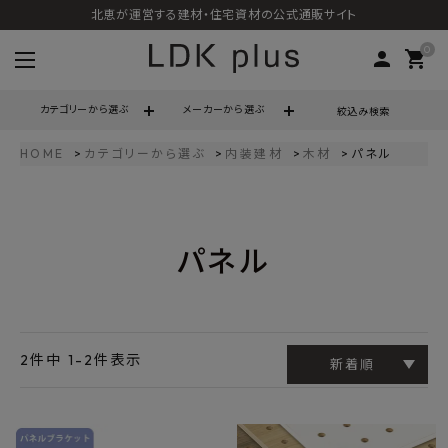
北恵が運営する建材・住宅資材の公式通販サイト
0
person
shopping_cart
カテゴリーから選ぶ
メーカーから選ぶ
絞込み検索
HOME
カテゴリーから選ぶ
内装建材
木材
パネル
search
パネル
call
06-6121-9302
schedule
営業時間 - 10:00～17:00（定休日 - 土日祝）
ACCOUNT MENU
ようこそ ゲスト 様
2
件中
1
-
2
件表示
新着順
meeting_room
person
ログイン
会員登録