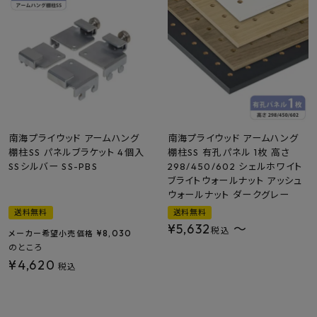
最近チェックした商品
FAX注文はこちらから
カテゴリーから選ぶ
メーカーから選ぶ
南海プライウッド アームハング
南海プライウッド アームハング
棚柱SS パネルブラケット 4個入
棚柱SS 有孔パネル 1枚 高さ
SSシルバー SS-PBS
298/450/602 シェルホワイト
ご利用ガイド
ブライトウォールナット アッシュ
ウォールナット ダークグレー
よくあるご質問
送料無料
送料無料
¥
5,632
〜
税込
¥
8,030
メーカー希望小売価格
お問い合わせ
のところ
¥
4,620
税込
メルマガ登録
特定商取引法について