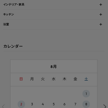
インテリア・家具
キッチン
浴室
カレンダー
8月
日
月
火
水
木
金
土
1
2
3
4
5
6
7
8