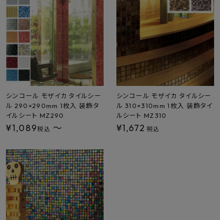
最近チェックした商品
FAX注文はこちらから
カテゴリーから選ぶ
メーカーから選ぶ
シンコール モザイカ タイルシー
シンコール モザイカ タイルシー
ル 290×290mm 1枚入 装飾タ
ル 310×310mm 1枚入 装飾タイ
イルシート MZ290
ルシート MZ310
ご利用ガイド
¥
1,089
〜
¥
1,672
税込
税込
よくあるご質問
お問い合わせ
メルマガ登録
特定商取引法について