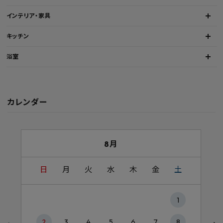
インテリア・家具
キッチン
浴室
カレンダー
8月
日
月
火
水
木
金
土
1
2
3
4
5
6
7
8