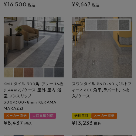
¥
16,500
¥
9,647
税込
税込
KMJ タイル 300角 アリー 16枚
スワンタイル PNO-60 ポルトフ
(1.44m2)/ケース 屋外 屋内 浴
ィーノ 600角平[ラパート] 3枚
室 ノンスリップ
入/ケース
300×300×8mm KERAMA
MARAZZI
メーカー直送
大口見積対応
送料無料
メーカー直送
¥
8,437
¥
13,233
税込
税込