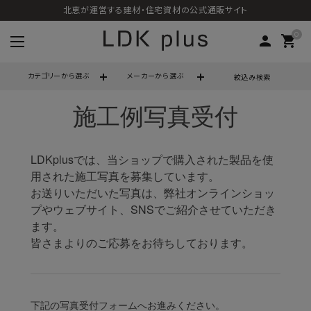
北恵が運営する建材・住宅資材の公式通販サイト
0
person
shopping_cart
カテゴリーから選ぶ
メーカーから選ぶ
絞込み検索
search
call
06-6121-9302
schedule
営業時間 - 10:00～17:00（定休日 - 土日祝）
ACCOUNT MENU
ようこそ ゲスト 様
meeting_room
person
ログイン
会員登録