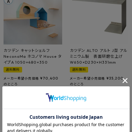
カツデン キャットシェルフ
カツデン ALTO アルト J型 アル
NeconoMa ネコノマ House タ
ミニウム製 表面研磨仕上げ
イプA 1050×480×350
W650×D230×H331mm
送料無料
送料無料
¥
70,400
¥
35,200
メーカー希望小売価格
メーカー希望小売価格
のところ
のところ
¥
55,000
¥
26,796
税込
税込