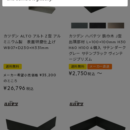
カツデン ALTO アルト Z型 アル
カツデン ハバテツ 鉄巾木 J型
ミニウム製 表面研磨仕上げ
出隅部材 L=100×100mm H30
W807×D230×H331mm
H60 H100 4個入 サテンダーク
グレー サテンブラック ヴィンテ
ージプリズム
送料無料
送料無料
メーカー直送
¥
2,750
〜
税込
¥
35,200
メーカー希望小売価格
のところ
¥
26,796
税込