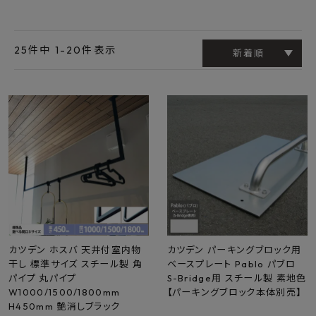
最近チェックした商品
FAX注文はこちらから
25
件中
1
-
20
件表示
新着順
カテゴリーから選ぶ
メーカーから選ぶ
ご利用ガイド
よくあるご質問
お問い合わせ
カツデン ホスバ 天井付室内物
カツデン パーキングブロック用
干し 標準サイズ スチール製 角
ベースプレート Pablo パブロ
メルマガ登録
パイプ 丸パイプ
S-Bridge用 スチール製 素地色
W1000/1500/1800mm
【パーキングブロック本体別売】
H450mm 艶消しブラック
特定商取引法について