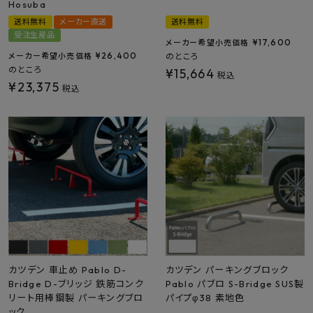
Hosuba
送料無料
メーカー直送
送料無料
プライバシーポリシー
受注生産品
¥
17,600
メーカー希望小売価格
¥
26,400
メーカー希望小売価格
のところ
のところ
¥
15,664
税込
¥
23,375
税込
カツデン 車止め Pablo D-
カツデン パーキングブロック
Bridge D-ブリッジ 鉄筋コンク
Pablo パブロ S-Bridge SUS製
リート用棒鋼製 パーキングブロ
パイプφ38 素地色
ック