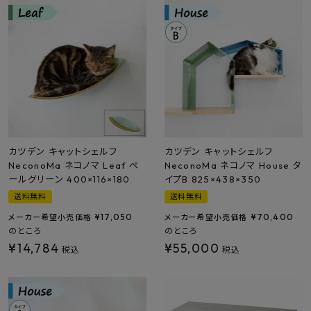
カツデン キャットシェルフ
カツデン キャットシェルフ
NeconoMa ネコノマ Leaf ペ
NeconoMa ネコノマ House タ
ールグリーン 400×116×180
イプB 825×438×350
送料無料
送料無料
¥
17,050
¥
70,400
メーカー希望小売価格
メーカー希望小売価格
のところ
のところ
¥
14,784
¥
55,000
税込
税込