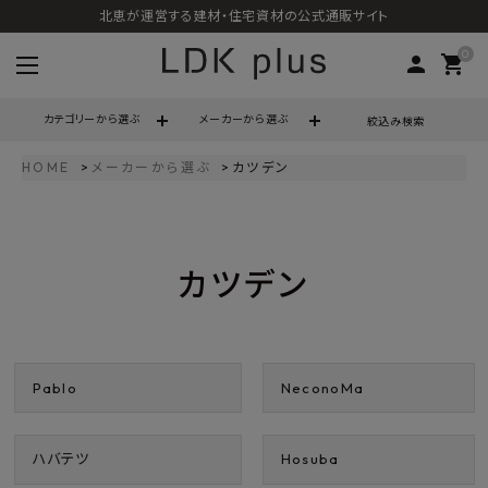
北恵が運営する建材・住宅資材の公式通販サイト
0
person
shopping_cart
カテゴリーから選ぶ
メーカーから選ぶ
絞込み検索
HOME
メーカーから選ぶ
カツデン
search
カツデン
call
06-6121-9302
schedule
営業時間 - 10:00～17:00（定休日 - 土日祝）
ACCOUNT MENU
Pablo
NeconoMa
ようこそ ゲスト 様
meeting_room
person
ログイン
会員登録
ハバテツ
Hosuba