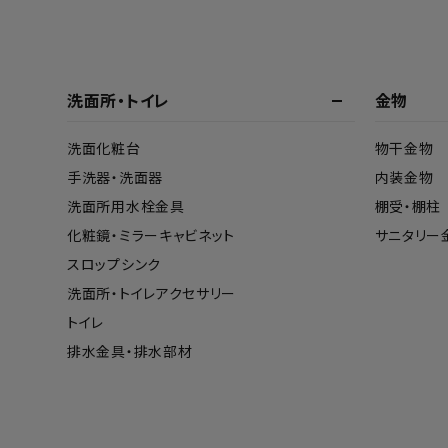
洗面所・トイレ
金物
洗面化粧台
物干金物
手洗器・洗面器
内装金物
洗面所用水栓金具
棚受・棚柱
化粧鏡・ミラーキャビネット
サニタリー
スロップシンク
洗面所・トイレアクセサリー
トイレ
排水金具・排水部材