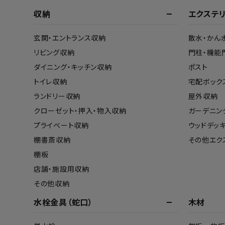
収納
エクステ
玄関・エントランス収納
散水・かん
リビング収納
門柱・機能
ダイニング・キッチン収納
ポスト
トイレ収納
宅配ボック
ランドリー収納
屋外収納
クローゼット・押入・物入収納
ガーデニン
プライベート収納
ウッドデッ
棚書斎収納
その他エク
棚板
店舗・施設用収納
その他収納
水栓金具（蛇口）
木材