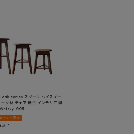
フルネス
出雲屋炭八
田窪
form
IPC
藤原
y oak series スツール ウイスキー
オーク材 チェア 椅子 インテリア 開
hisky-005
メーカー直送
〜
税込