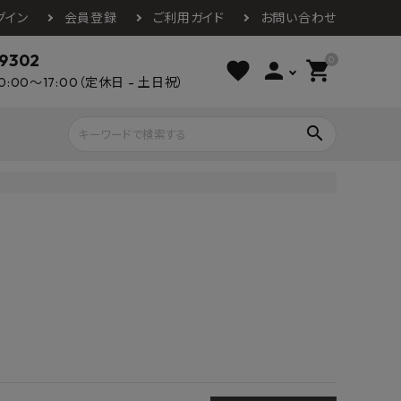
グイン
会員登録
ご利用ガイド
お問い合わせ
-9302
0
favorite
person
shopping_cart
0:00～17:00（定休日 - 土日祝）
search
ライウッド
DAIKEN
朝日ウッドテ
アルミ工業
カクダイ
スワンタイル
水栓金具（蛇口）
エクステリア・外構
タックス
DAIKO
オーデリック
Panasonic
城東テクノ
イオ
全備
NAGATA
浴室
インテリア・家具
光明堂
グランツ
ダイドー
ノ製作所
デルマン
パロマ
ン
テックスイージー
セブンホーム