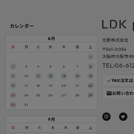
カレンダー
8月
北恵株式会社
日
月
火
水
木
金
土
〒541-0054
大阪府大阪市中央
1
TEL:06-61
2
3
4
5
6
7
8
9
10
11
12
13
14
15
check
FAX注文
16
17
18
19
20
21
22
mail
お問い合わ
23
24
25
26
27
28
29
30
31
9月
日
月
火
水
木
金
土