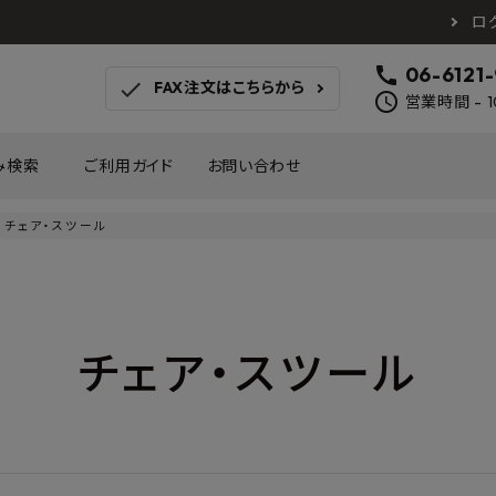
ロ
call
06-6121
check
FAX注文はこちらから
schedule
営業時間 - 1
み検索
ご利用ガイド
お問い合わせ
チェア・スツール
TOTO
アイカ工業
南海プ
WOODONE
SANEI
森田
床材
壁材
MAYARIKA
KMJ
アルメ
チェア・スツール
カツデン
タカラ産業
藤山
ナスタ
川口技研
オモ
木材
収納
シンコール
川島織物セルコン
塩川
和もだん
ミズタニバルブ工業
ハタ
積水成型工業
コンフォー
ダイケ