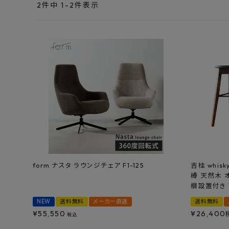
エンデバーハウス
2
件中
1
-
2
件表示
最近チェックした商品
東谷
FAX注文はこちらから
カテゴリーから選ぶ
メーカーから選ぶ
ご利用ガイド
よくあるご質問
form ナスタ ラウンジチェア F1-125
吉桂 whisk
樽 天然木 
お問い合わせ
梱設置付き W
NEW
送料無料
メーカー直送
送料無料
メルマガ登録
¥
55,550
¥
26,400
税込