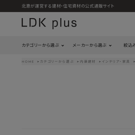
北恵が運営する建材・住宅資材の公式通販サイト
カテゴリーから選ぶ
メーカーから選ぶ
絞込
HOME
カテゴリーから選ぶ
内装建材
インテリア・家具
search
LIXIL
call
06-6121-9302
リラクシングウッド
洗面所・トイレ
金物
schedule
営業時間 - 10:00～17:00（定休日 - 土日祝）
Maristo
ACCOUNT MENU
コイズミ照明
ようこそ ゲスト 様
ジャニス工業
造作材
照明
タカショー
プラセス
meeting_room
person
ログイン
会員登録
プラススタイル