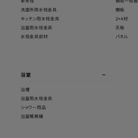
単水栓
無垢一枚板
洗面所用水栓金具
棚板
キッチン用水栓金具
2×4材
浴室用水栓金具
天板
水栓金具部材
パネル
浴室
浴槽
浴室用水栓金具
シャワー用品
浴室暖房機