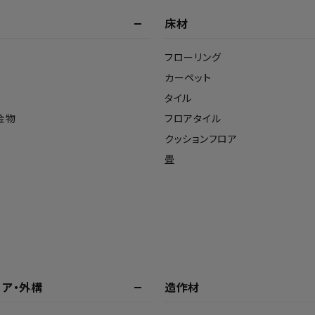
床材
フローリング
カーペット
タイル
金物
フロアタイル
クッションフロア
畳
リア・外構
造作材