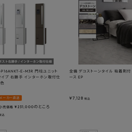
GP16ANKT-E-M3R 門柱ユニット
全備 デコストーンタイル 粘着剤付 
Rタイプ 右勝手 インターホン取付仕
ース EP
本色
¥
7,128
メーカー直送
税込
のところ
¥
231,000
小売価格
税込