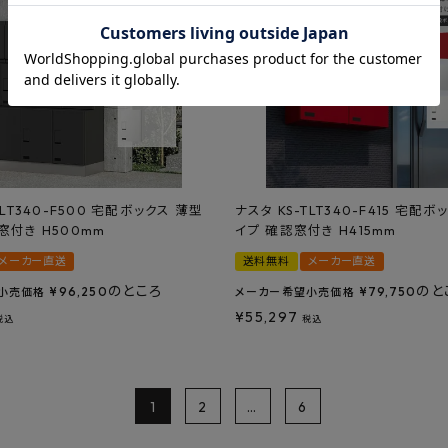
TLT340-F500 宅配ボックス 薄型
ナスタ KS-TLT340-F415 宅配
窓付き H500mm
イプ 確認窓付き H415mm
メーカー直送
送料無料
メーカー直送
のところ
のと
¥
96,250
¥
79,750
小売価格
メーカー希望小売価格
¥
55,297
税込
税込
1
2
…
6