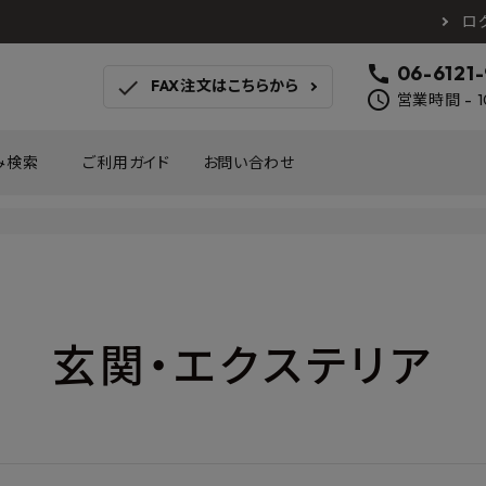
ロ
call
06-6121
check
FAX注文はこちらから
schedule
営業時間 - 1
み検索
ご利用ガイド
お問い合わせ
TOTO
アイカ工業
南海プ
WOODONE
SANEI
森田
床材
壁材
MAYARIKA
KMJ
アルメ
玄関・エクステリア
カツデン
タカラ産業
藤山
ナスタ
川口技研
オモ
木材
収納
シンコール
川島織物セルコン
塩川
和もだん
ミズタニバルブ工業
ハタ
積水成型工業
コンフォー
ダイケ