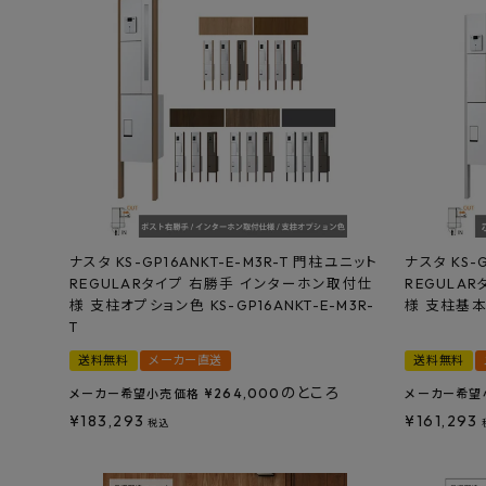
ナスタ KS-GP16ANKT-E-M3R-T 門柱ユニット
ナスタ KS-
REGULARタイプ 右勝手 インターホン取付仕
REGULA
様 支柱オプション色 KS-GP16ANKT-E-M3R-
様 支柱基
T
送料無料
メーカー直送
送料無料
のところ
¥
264,000
メーカー希望小売価格
メーカー希望
¥
183,293
¥
161,293
税込