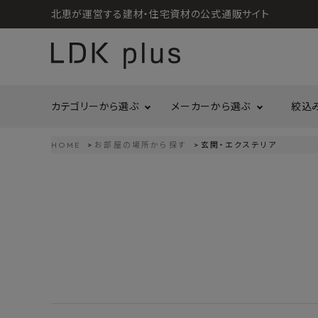
北恵が運営する建材・住宅資材の公式通販サイト
カテゴリーから選ぶ
メーカーから選ぶ
絞込
HOME
お部屋の場所から探す
玄関・エクステリア
search
LIXIL
call
06-6121-9302
リラクシングウッド
洗面所・トイレ
金物
schedule
営業時間 - 10:00～17:00（定休日 - 土日祝）
Maristo
ACCOUNT MENU
コイズミ照明
ようこそ ゲスト 様
ジャニス工業
造作材
照明
タカショー
プラセス
meeting_room
person
ログイン
会員登録
プラススタイル