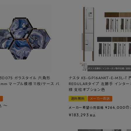
S3D075 ガラスタイル 六角形
ナスタ KS-GP16ANKT-E-M3L-
×8mm マーブル模様 11枚/ケース バ
REGULARタイプ 左勝手 インタ
様 支柱オプション色
送
送料無料
メーカー直送
〜
込
の
¥
264,000
メーカー希望小売価格
¥
183,293
税込