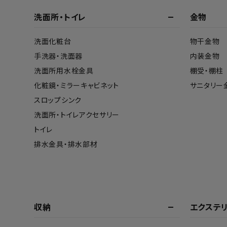
洗面所・トイレ
金物
洗面化粧台
物干金物
手洗器・洗面器
内装金物
洗面所用水栓金具
棚受・棚柱
化粧鏡・ミラーキャビネット
サニタリー
スロップシンク
洗面所・トイレアクセサリー
トイレ
排水金具・排水部材
収納
エクステ