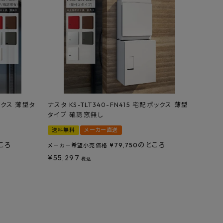
ボックス 薄型タ
ナスタ KS-TLT340-FN415 宅配ボックス 薄型
タイプ 確認窓無し
送料無料
メーカー直送
ころ
のところ
¥
79,750
メーカー希望小売価格
¥
55,297
税込