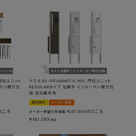
T 門柱ユニット
ナスタ KS-GP16ANKT-E-M3L 門柱ユニット
ーホン取付仕
REGULARタイプ 左勝手 インターホン取付仕
様 支柱基本色
送料無料
メーカー直送
ところ
のところ
¥
231,000
メーカー希望小売価格
¥
161,293
税込