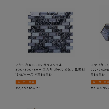
特定商取引法について
プライバシーポリシー
マヤリカ RSBL119 ガラスタイル
マヤリカ R
300×300×6mm 正方形 ガラス メタル 異素材
277×243
13枚/ケース バラ1枚単位
ラ1枚単位
メーカー直送
メーカー直
¥
2,695
〜
¥
3,047
税込
税