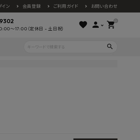
グイン
会員登録
ご利用ガイド
お問い合わせ
-9302
0
favorite
person
shopping_cart
0:00～17:00（定休日 - 土日祝）
search
ライウッド
DAIKEN
朝日ウッドテ
アルミ工業
カクダイ
スワンタイル
水栓金具（蛇口）
エクステリア・外構
タックス
DAIKO
オーデリック
Panasonic
城東テクノ
イオ
全備
NAGATA
浴室
インテリア・家具
光明堂
グランツ
ダイドー
ノ製作所
デルマン
パロマ
ン
テックスイージー
セブンホーム