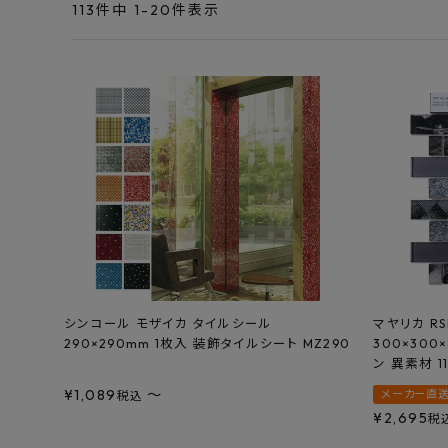
エンデバーハウス
113
件中
1
-
20
件表示
最近チェックした商品
東谷
FAX注文はこちらから
カテゴリーから選ぶ
メーカーから選ぶ
ご利用ガイド
よくあるご質問
シンコール モザイカ タイルシール
マヤリカ RS
290×290mm 1枚入 装飾タイルシート MZ290
300×300
お問い合わせ
ン 異素材 1
¥
1,089
〜
メーカー直
メルマガ登録
税込
¥
2,695
税