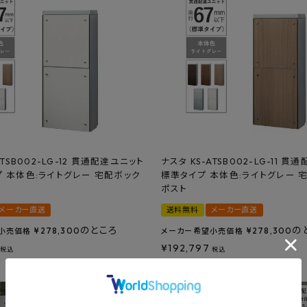
ATSB002-LG-12 貫通配達ユニット
ナスタ KS-ATSB002-LG-11 
 本体色:ライトグレー 宅配ボック
標準タイプ 本体色:ライトグレー 
ポスト
メーカー直送
送料無料
メーカー直送
のところ
の
¥
278,300
¥
278,300
小売価格
メーカー希望小売価格
¥
192,797
税込
税込