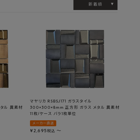
工業所
Jフロント建装
吉桂
新着順
製材所
その他ブランド
マヤリカ RSBSJ171 ガラスタイル
メタル 異素材
300×300×8mm 正方形 ガラス メタル 異素材
11枚/ケース バラ1枚単位
メーカー直送
¥
2,695
〜
税込