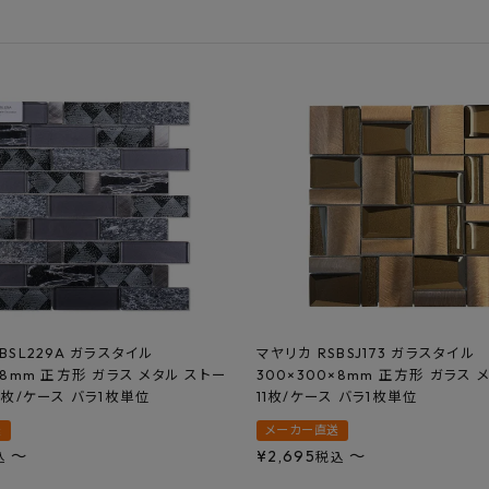
フルネス
出雲屋炭八
田窪
form
IPC
藤原
BSL229A ガラスタイル
マヤリカ RSBSJ173 ガラスタイル
×8mm 正方形 ガラス メタル ストー
300×300×8mm 正方形 ガラス 
1枚/ケース バラ1枚単位
11枚/ケース バラ1枚単位
送
メーカー直送
〜
¥
2,695
〜
込
税込