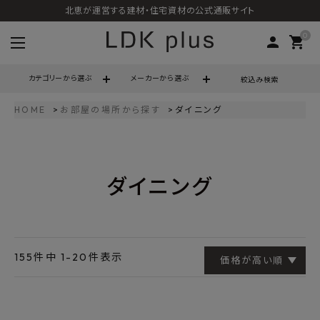
北恵が運営する建材・住宅資材の公式通販サイト
0
person
shopping_cart
カテゴリーから選ぶ
メーカーから選ぶ
絞込み検索
HOME
お部屋の場所から探す
ダイニング
search
ダイニング
call
06-6121-9302
schedule
営業時間 - 10:00～17:00（定休日 - 土日祝）
ACCOUNT MENU
ようこそ ゲスト 様
155
件中
1
-
20
件表示
価格が高い順
meeting_room
person
ログイン
会員登録