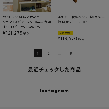
ウッドワン 無垢の木のパーテー
無垢の一枚板ベンチ 約200cm
ション 1スパン H2500mm 金具
幅 国産 杉 FS-007
ホワイト色 PWPK251-W
¥
121,275
送料無料
税込
¥
118,470
税込
1
2
…
8
最近チェックした商品
Instagram