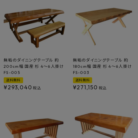
最近チェックした商品
FAX注文はこちらから
カテゴリーから選ぶ
メーカーから選ぶ
無垢のダイニングテーブル 約
無垢のダイニングテーブル 約
200cm幅 国産 杉 4～6人掛け
180cm幅 国産 杉 4～6人掛け
FS-005
FS-003
ご利用ガイド
送料無料
送料無料
¥
293,040
¥
271,150
税込
税込
よくあるご質問
お問い合わせ
メルマガ登録
特定商取引法について