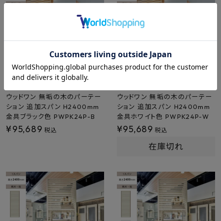
ウッドワン 無垢の木のパーテー
ウッドワン 無垢の木のパーテー
ション 追加スパン H2400mm
ション 追加スパン H2400mm
金具ブラック色 PWPK24P-B
金具ホワイト色 PWPK24P-W
¥
95,689
¥
95,689
税込
税込
在庫切れ