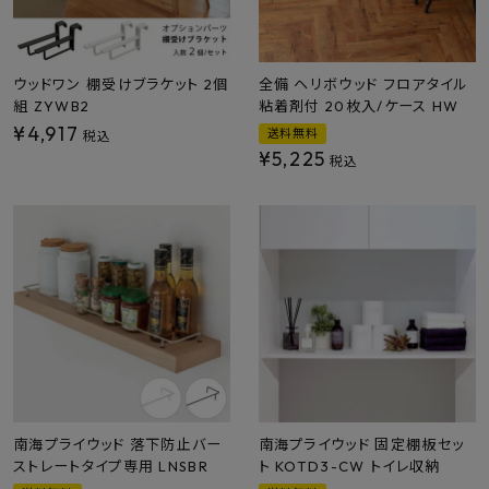
プライバシーポリシー
ウッドワン 棚受けブラケット 2個
全備 ヘリボウッド フロアタイル
組 ZYWB2
粘着剤付 20枚入/ケース HW
¥
4,917
送料無料
税込
¥
5,225
税込
南海プライウッド 落下防止バー
南海プライウッド 固定棚板セッ
ストレートタイプ専用 LNSBR
ト KOTD3-CW トイレ収納