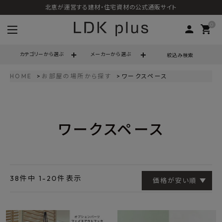
北恵が運営する建材・住宅資材の公式通販サイト
0
person
shopping_cart
カテゴリーから選ぶ
メーカーから選ぶ
絞込み検索
HOME
お部屋の場所から探す
ワークスペース
search
ワークスペース
call
06-6121-9302
schedule
営業時間 - 10:00～17:00（定休日 - 土日祝）
ACCOUNT MENU
ようこそ ゲスト 様
38
件中
1
-
20
件表示
価格が安い順
meeting_room
person
ログイン
会員登録