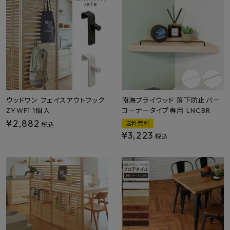
最近チェックした商品
FAX注文はこちらから
カテゴリーから選ぶ
メーカーから選ぶ
ウッドワン フェイスアウトフック
南海プライウッド 落下防止バー
ZYWF1 1個入
コーナータイプ専用 LNCBR
¥
2,882
ご利用ガイド
送料無料
税込
¥
3,223
税込
よくあるご質問
お問い合わせ
メルマガ登録
特定商取引法について