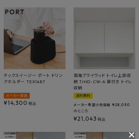
テックスイージー ポート ドリン
南海プライウッド トイレ上部収
クホルダー TEX1487
納 TJHD-CW-A 扉付き トイレ
収納
メーカー直送
送料無料
¥
14,300
税込
¥
28,050
メーカー希望小売価格
のところ
¥
21,043
税込