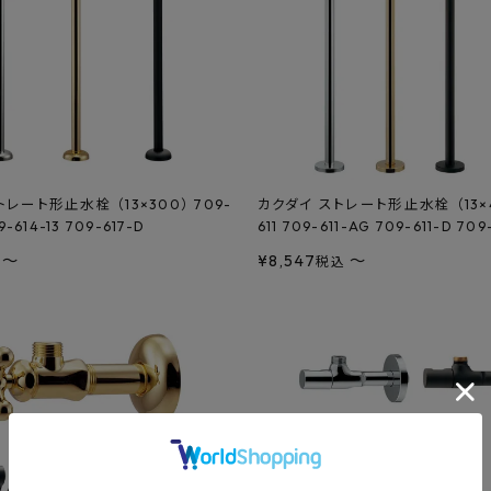
レート形止水栓 （13×300） 709-
カクダイ ストレート形止水栓 （13×4
9-614-13 709-617-D
611 709-611-AG 709-611-D 709
〜
¥
8,547
〜
税込