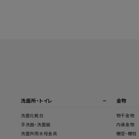
洗面所・トイレ
金物
洗面化粧台
物干金物
手洗器・洗面器
内装金物
洗面所用水栓金具
棚受・棚柱