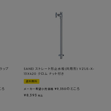
トラップ
SANEI ストレート形止水栓(共用形) V21JS-X-
13X420 クロム ナット付き
送料無料
ころ
のところ
¥
9,350
メーカー希望小売価格
¥
8,393
税込