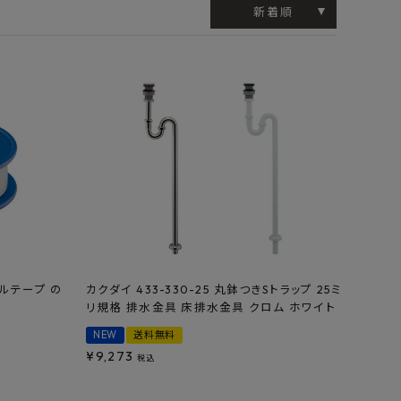
工業所
Jフロント建装
吉桂
新着順
製材所
その他ブランド
ールテープ の
カクダイ 433-330-25 丸鉢つきSトラップ 25ミ
リ規格 排水金具 床排水金具 クロム ホワイト
NEW
送料無料
¥
9,273
税込
ろ