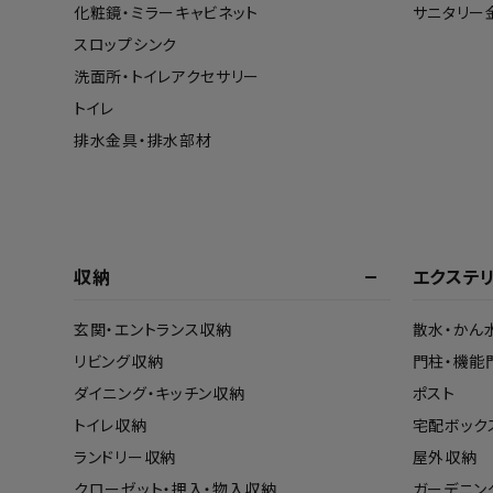
化粧鏡・ミラーキャビネット
サニタリー
スロップシンク
洗面所・トイレアクセサリー
トイレ
排水金具・排水部材
収納
エクステ
玄関・エントランス収納
散水・かん
リビング収納
門柱・機能
ダイニング・キッチン収納
ポスト
トイレ収納
宅配ボック
ランドリー収納
屋外収納
クローゼット・押入・物入収納
ガーデニン