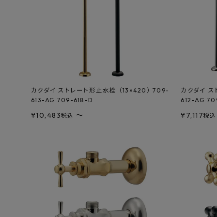
カクダイ ストレート形止水栓 （13×420） 709-
カクダイ スト
613-AG 709-618-D
612-AG 70
¥
10,483
〜
¥
7,117
税込
税込