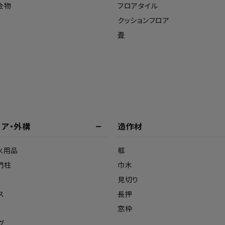
金物
フロアタイル
クッションフロア
畳
リア・外構
造作材
水用品
框
門柱
巾木
見切り
ス
長押
窓枠
グ