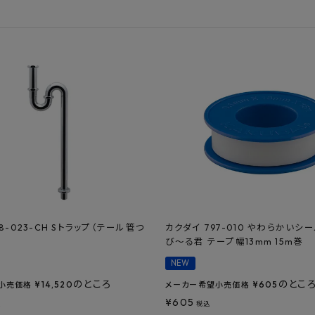
フルネス
出雲屋炭八
田窪
form
IPC
藤原
8-023-CH Sトラップ（テール管つ
カクダイ 797-010 やわらかいシ
び～る君 テープ幅13mm 15m巻
NEW
のところ
のとこ
¥
14,520
¥
605
小売価格
メーカー希望小売価格
¥
605
込
税込