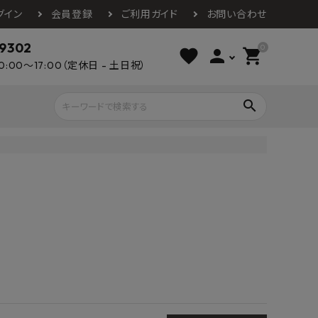
グイン
会員登録
ご利用ガイド
お問い合わせ
-9302
0
favorite
person
shopping_cart
0:00～17:00（定休日 - 土日祝）
search
ライウッド
DAIKEN
朝日ウッドテ
アルミ工業
カクダイ
スワンタイル
水栓金具（蛇口）
エクステリア・外構
タックス
DAIKO
オーデリック
Panasonic
城東テクノ
イオ
全備
NAGATA
浴室
インテリア・家具
光明堂
グランツ
ダイドー
ノ製作所
デルマン
パロマ
ン
テックスイージー
セブンホーム