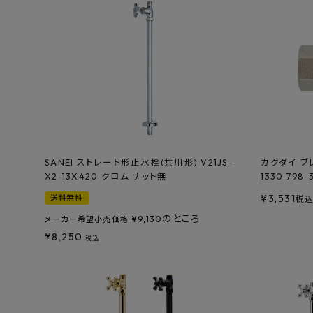
SANEI ストレート形止水栓(共用形) V21JS-
カクダイ ブレ
X2-13X420 クロム ナット無
1330 798-
¥
3,531
送料無料
税
のところ
¥
9,130
メーカー希望小売価格
¥
8,250
税込