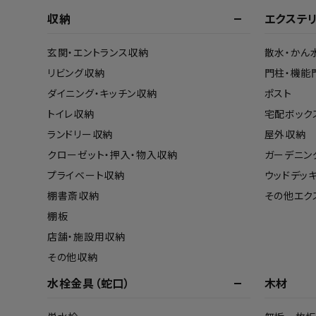
収納
エクステ
玄関・エントランス収納
散水・かん
リビング収納
門柱・機能
ダイニング・キッチン収納
ポスト
トイレ収納
宅配ボック
ランドリー収納
屋外収納
クローゼット・押入・物入収納
ガーデニン
プライベート収納
ウッドデッ
棚書斎収納
その他エク
棚板
店舗・施設用収納
その他収納
水栓金具（蛇口）
木材