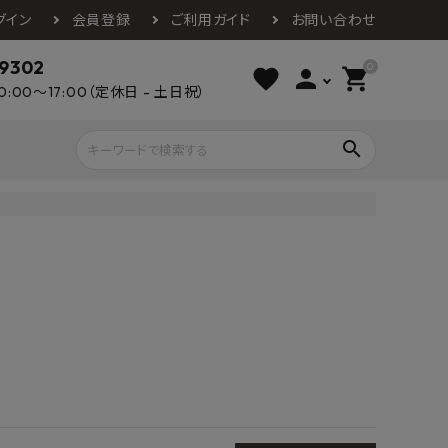
グイン
会員登録
ご利用ガイド
お問い合わせ
-9302
0
favorite
person
shopping_cart
0:00～17:00（定休日 - 土日祝）
search
ライウッド
DAIKEN
朝日ウッドテ
アルミ工業
カクダイ
スワンタイル
水栓金具（蛇口）
エクステリア・外構
タックス
DAIKO
オーデリック
Panasonic
城東テクノ
イオ
全備
NAGATA
浴室
インテリア・家具
光明堂
グランツ
ダイドー
ノ製作所
デルマン
パロマ
ン
テックスイージー
セブンホーム