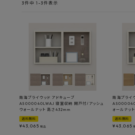
エンデバーハウス
3
件中
1
-
3
件表示
最近チェックした商品
東谷
FAX注文はこちらから
カテゴリーから選ぶ
メーカーから選ぶ
ご利用ガイド
よくあるご質問
南海プライウッド アドキューブ
南海プライウ
AS000040LWAJ 寝室収納 開戸付/アッシュ
AS00004
お問い合わせ
ウォールナット 高さ432mm
ォールナット
送料無料
送料無料
メルマガ登録
¥
43,065
¥
43,065
税込