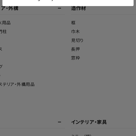
リア・外構
造作材
水用品
框
門柱
巾木
見切り
ス
長押
窓枠
グ
キ
ステリア・外構用品
インテリア・家具