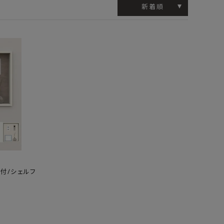
工業所
Jフロント建装
吉桂
新着順
製材所
その他ブランド
戸付/シェルフ