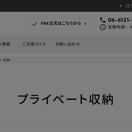
ロ
call
06-6121
check
FAX注文はこちらから
schedule
営業時間 - 1
み検索
ご利用ガイド
お問い合わせ
ト収納
TOTO
アイカ工業
南海プ
WOODONE
SANEI
森田
床材
壁材
MAYARIKA
KMJ
アルメ
プライベート収納
カツデン
タカラ産業
藤山
ナスタ
川口技研
オモ
木材
収納
シンコール
川島織物セルコン
塩川
和もだん
ミズタニバルブ工業
ハタ
積水成型工業
コンフォー
ダイケ