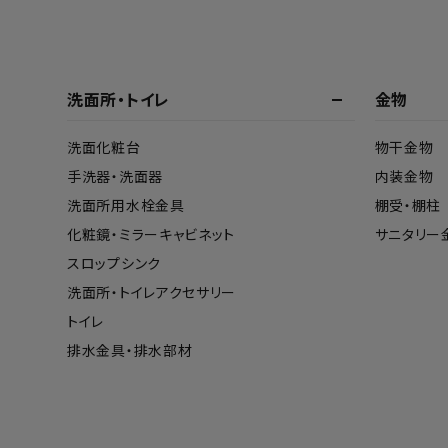
洗面所・トイレ
金物
洗面化粧台
物干金物
手洗器・洗面器
内装金物
洗面所用水栓金具
棚受・棚柱
化粧鏡・ミラーキャビネット
サニタリー
スロップシンク
洗面所・トイレアクセサリー
トイレ
排水金具・排水部材