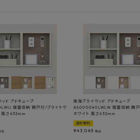
フルネス
出雲屋炭八
田窪
form
IPC
藤原
ッド アドキューブ
南海プライウッド アドキューブ
0LWIJ 寝室収納 開戸付/ブライトウ
AS000040LWLW 寝室収納 開
 高さ432mm
ホワイト 高さ432mm
送料無料
¥
43,065
税込
税込