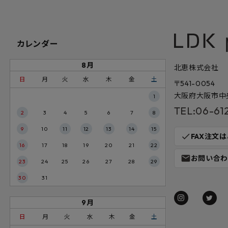
カレンダー
8月
北恵株式会社
日
月
火
水
木
金
土
〒541-0054
大阪府大阪市中央
1
TEL:06-61
2
3
4
5
6
7
8
9
10
11
12
13
14
15
check
FAX注文
16
17
18
19
20
21
22
mail
お問い合わ
23
24
25
26
27
28
29
30
31
9月
日
月
火
水
木
金
土