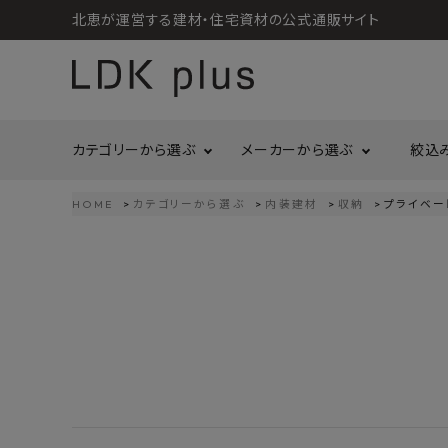
北恵が運営する建材・住宅資材の公式通販サイト
カテゴリーから選ぶ
メーカーから選ぶ
絞込
HOME
カテゴリーから選ぶ
内装建材
収納
プライベー
search
LIXIL
call
06-6121-9302
リラクシングウッド
洗面所・トイレ
金物
schedule
営業時間 - 10:00～17:00（定休日 - 土日祝）
Maristo
ACCOUNT MENU
コイズミ照明
ようこそ ゲスト 様
ジャニス工業
造作材
照明
タカショー
プラセス
meeting_room
person
ログイン
会員登録
プラススタイル