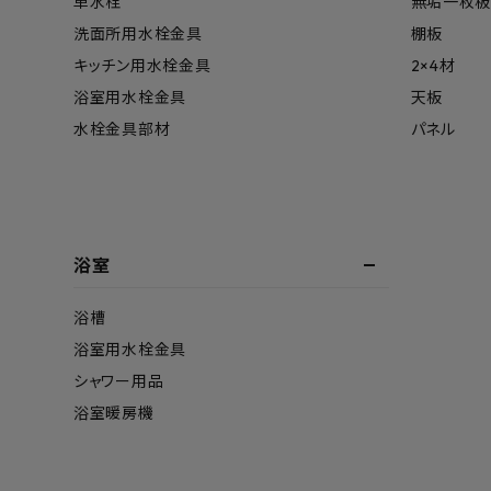
単水栓
無垢一枚板
洗面所用水栓金具
棚板
キッチン用水栓金具
2×4材
浴室用水栓金具
天板
水栓金具部材
パネル
浴室
浴槽
浴室用水栓金具
シャワー用品
浴室暖房機