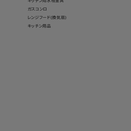
キッチン用水栓金具
ガスコンロ
レンジフード(換気扇)
キッチン用品