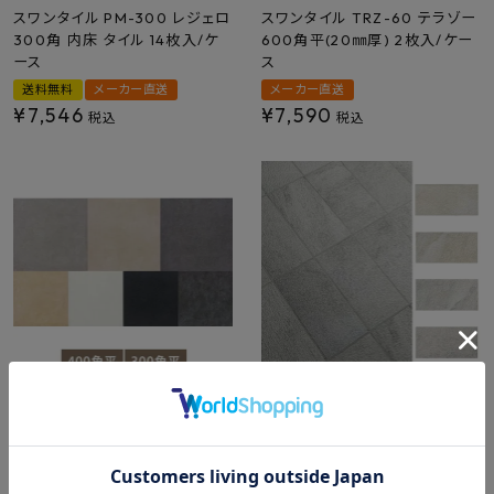
スワンタイル PM-300 レジェロ
スワンタイル TRZ-60 テラゾー
300角 内床 タイル 14枚入/ケ
600角平(20㎜厚) 2枚入/ケー
ース
ス
送料無料
メーカー直送
メーカー直送
¥
7,546
¥
7,590
税込
税込
スワンタイル MTO マウント
スワンタイル PM-420-ANH ア
300角平 12枚入/ケース 400
ンナフル 400×200角 タイル 16
角平 8枚入/ケース
枚入/ケース
送料無料
メーカー直送
送料無料
メーカー直送