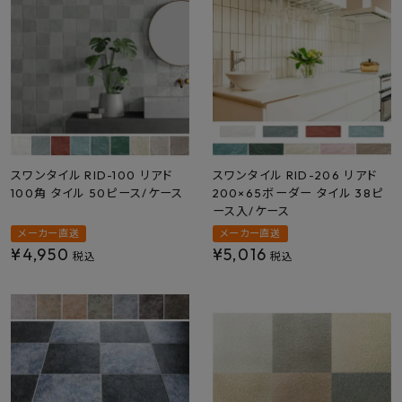
最近チェックした商品
FAX注文はこちらから
カテゴリーから選ぶ
メーカーから選ぶ
スワンタイル RID-100 リアド
スワンタイル RID-206 リアド
100角 タイル 50ピース/ケース
200×65ボーダー タイル 38ピ
ース入/ケース
ご利用ガイド
メーカー直送
メーカー直送
¥
4,950
¥
5,016
税込
税込
よくあるご質問
お問い合わせ
メルマガ登録
特定商取引法について