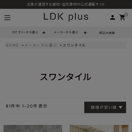
北恵が運営する建材・住宅資材の公式通販サイト
0
person
shopping_cart
カテゴリーから選ぶ
メーカーから選ぶ
絞込み検索
HOME
メーカーから選ぶ
スワンタイル
search
スワンタイル
call
06-6121-9302
schedule
営業時間 - 10:00～17:00（定休日 - 土日祝）
ACCOUNT MENU
ようこそ ゲスト 様
81
件中
1
-
20
件表示
価格が安い順
meeting_room
person
ログイン
会員登録