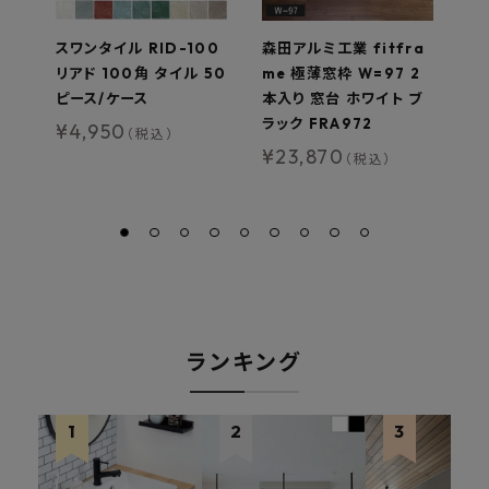
スワンタイル RID-100
森田アルミ工業 fitfra
マ
リアド 100角 タイル 50
me 極薄窓枠 W=97 2
セ
ピース/ケース
本入り 窓台 ホワイト ブ
リ
ラック FRA972
薄
¥
4,950
（税込）
¥
23,870
¥
（税込）
ランキング