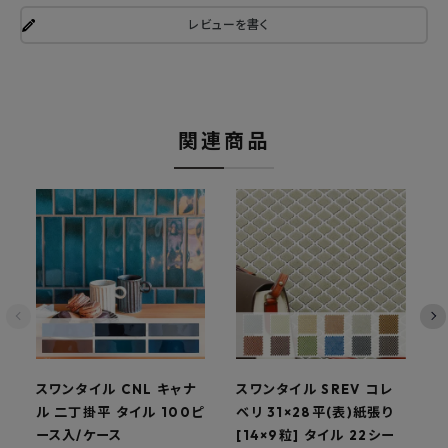
レビューを書く
関連商品
スワンタイル CNL キャナ
スワンタイル SREV コレ
ス
ル 二丁掛平 タイル 100ピ
ベリ 31×28平(表)紙張り
ース入/ケース
[14×9粒] タイル 22シー