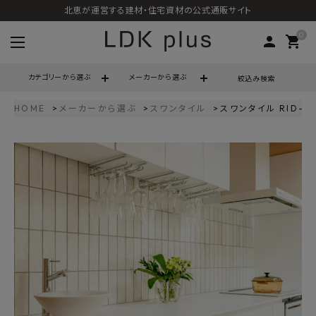
北恵が運営する建材・住宅資材の公式通販サイト
0
person
shopping_cart
カテゴリーから選ぶ
メーカーから選ぶ
絞込み検索
HOME
メーカーから選ぶ
スワンタイル
スワンタイル RID-2
search
call
06-6121-9302
schedule
営業時間 - 10:00～17:00（定休日 - 土日祝）
ACCOUNT MENU
ようこそ ゲスト 様
meeting_room
person
ログイン
会員登録