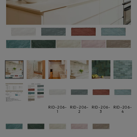
最近チェックした商品
スワンタイル
RID-206 リアド
200×65ボーダー
5,016円
(税込)
タイル 38ピース
FAX注文はこちらから
入/ケース
カテゴリーから選ぶ
RID-206-
RID-206-
RID-206-
RID-206-
メーカーから選ぶ
1
2
3
4
ご利用ガイド