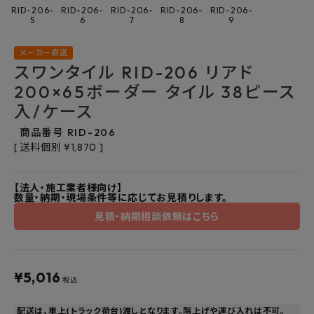
よくあるご質問
RID-206-
RID-206-
RID-206-
RID-206-
RID-206-
5
6
7
8
9
お問い合わせ
メーカー直送
スワンタイル RID-206 リアド
メルマガ登録
200×65ボーダー タイル 38ピース
入/ケース
特定商取引法について
商品番号
RID-206
送料個別
¥
1,870
プライバシーポリシー
【法人・施工業者様向け】
数量・納期・現場条件等に応じてお見積りします。
見積・納期相談依頼はこちら
¥
5,016
税込
配送は、車上(トラック荷台)渡しとなります。階上げや運び入れは不可。