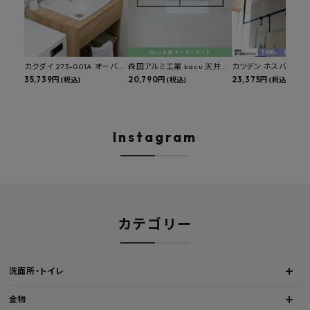
カクダイ 273-001A オーバー
森田アルミ工業 kacu 天井付
カツデン ホスバ 天井
カウンタースロップシンク 選
35,739円
け物干し E型 サイズオーダー
20,790円
物干し 標準サイズ ス
23,375円
(税込)
(税込)
(税込)
べる水栓・排水金具付きセッ
対応 受注生産品 KAC99E
角パイプ 丸パイプ
ト マルチシンク 多目的シンク
W1000/1500/1800
深型シンク 床排水セット 壁排
H450mm 艶消しブラ
水セット
Hosuba
Instagram
カテゴリー
洗面所・トイレ
金物