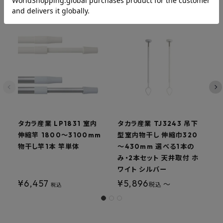
タカラ産業 LP1831 室内
タカラ産業 TJ3243 吊下
タ
伸縮竿 1800～3100mm
型室内物干し 伸縮巾320
物干し竿1本 竿単体
～430mm 選べる1本の
み・2本セット 天井取付 ホ
ワイト シルバー
¥
6,457
¥
5,896
〜
税込
税込