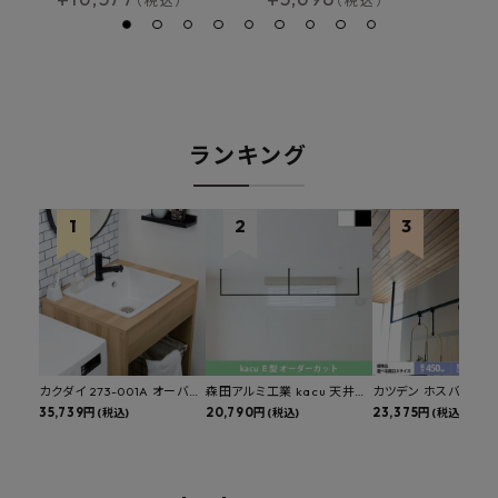
（税込）
（税込）
ランキング
カクダイ 273-001A オーバー
森田アルミ工業 kacu 天井付
カツデン ホスバ 天井
カウンタースロップシンク 選
35,739円
け物干し E型 サイズオーダー
20,790円
物干し 標準サイズ ス
23,375円
(税込)
(税込)
(税込)
べる水栓・排水金具付きセッ
対応 受注生産品 KAC99E
角パイプ 丸パイプ
ト マルチシンク 多目的シンク
W1000/1500/1800
深型シンク 床排水セット 壁排
H450mm 艶消しブラ
水セット
Hosuba