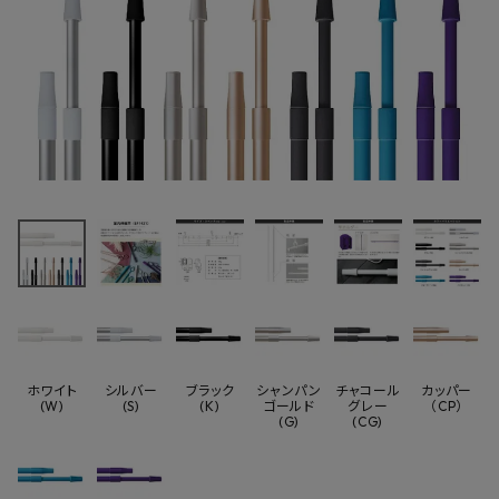
最近チェックした商品
タカラ産業
LP1421 室内伸縮
竿 1400〜
12,430円
2100mm 物干し
(税込)
竿1本 竿単体
FAX注文はこちらから
カテゴリーから選ぶ
ホワイト
シルバー
ブラック
シャンパン
チャコール
カッパー
(W)
(S)
(K)
ゴールド
グレー
（CP）
メーカーから選ぶ
(G)
(CG)
ご利用ガイド