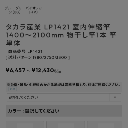
よくあるご質問
ブルーグリ
バイオレッ
ーン（BG）
ト（V）
お問い合わせ
タカラ産業 LP1421 室内伸縮竿
1400～2100mm 物干し竿1本 竿
メルマガ登録
単体
商品番号
LP1421
特定商取引法について
送料パターン
1980/2750/3300
プライバシーポリシー
¥
6,457
¥
12,430
〜
税込
※沖縄・離島・中継料のかかる地域は送料見積もり。別途ご連絡ください。
(必
須)
カラー
選択してください