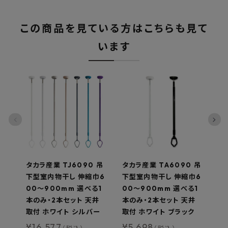
この商品を見ている方はこちらも見て
います
タカラ産業 TJ6090 吊
タカラ産業 TA6090 吊
川
下型室内物干し 伸縮巾6
下型室内物干し 伸縮巾6
室
00〜900mm 選べる1
00〜900mm 選べる1
ッ
本のみ・2本セット 天井
本のみ・2本セット 天井
¥
取付 ホワイト シルバー
取付 ホワイト ブラック
¥
16,577
¥
5,698