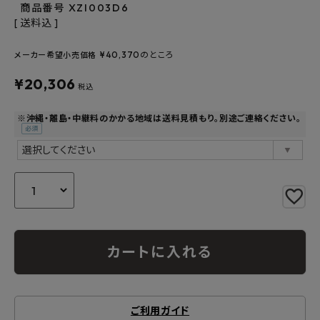
商品番号
XZI003D6
よくあるご質問
送料込
¥
40,370
のところ
メーカー希望小売価格
お問い合わせ
¥
20,306
税込
メルマガ登録
※沖縄・離島・中継料のかかる地域は送料見積もり。別途ご連絡ください。
特定商取引法について
(必
須)
プライバシーポリシー
カートに入れる
ご利用ガイド