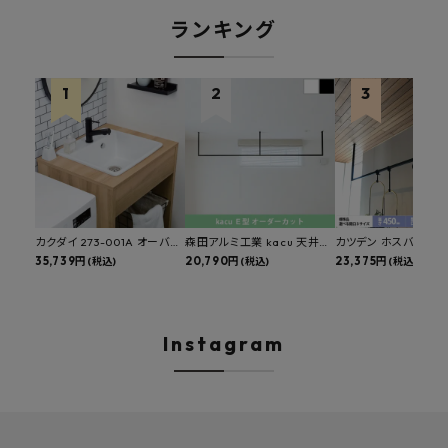
ランキング
カクダイ 273-001A オーバー
森田アルミ工業 kacu 天井付
カツデン ホスバ 天井
カウンタースロップシンク 選
35,739円
け物干し E型 サイズオーダー
20,790円
物干し 標準サイズ ス
23,375円
(税込)
(税込)
(税込)
べる水栓・排水金具付きセッ
対応 受注生産品 KAC99E
角パイプ 丸パイプ
ト マルチシンク 多目的シンク
W1000/1500/1800
深型シンク 床排水セット 壁排
H450mm 艶消しブラ
水セット
Hosuba
Instagram