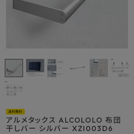
最近チェックした商品
アルメタックス
ALCOLOLO 布
団干しバー シルバ
20,306円
ー XZI003D6
(税込)
FAX注文はこちらから
カテゴリーから選ぶ
メーカーから選ぶ
送料無料
アルメタックス ALCOLOLO 布団
干しバー シルバー XZI003D6
ご利用ガイド