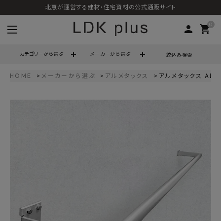
北恵が運営する建材・住宅資材の公式通販サイト
0
person
shopping_cart
カテゴリーから選ぶ
メーカーから選ぶ
絞込み検索
HOME
メーカーから選ぶ
アルメタックス
アルメタックス ALC
search
call
06-6121-9302
schedule
営業時間 - 10:00～17:00（定休日 - 土日祝）
ACCOUNT MENU
ようこそ ゲスト 様
meeting_room
person
ログイン
会員登録