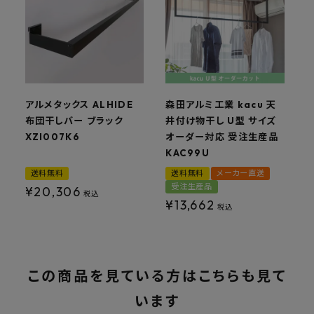
アルメタックス ALHIDE
森田アルミ工業 kacu 天
布団干しバー ブラック
井付け物干し U型 サイズ
XZI007K6
オーダー対応 受注生産品
KAC99U
送料無料
送料無料
メーカー直送
受注生産品
¥
20,306
税込
¥
13,662
税込
この商品を見ている方はこちらも見て
います