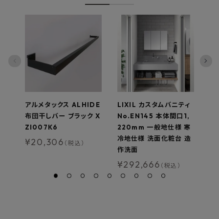
アルメタックス ALHIDE
LIXIL カスタムバニティ
ウ
布団干しバー ブラック X
No.EN145 本体間口1,
AT
ZI007K6
220mm 一般地仕様 寒
棚
冷地仕様 洗面化粧台 造
¥
20,306
¥
（税込）
作洗面
¥
292,666
（税込）