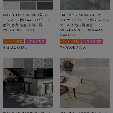
KMJ タイル 300×600角 フロ
KMJ タイル 600×1200 オニー
ーレンス 8枚(1.44m2)/ケース
チェ ライトブルー 3枚(2.16m2)/
屋外 屋内 浴室 天然石調
ケース 天然石調 磨き
298x600mm MML
595x1195x9mm KERAMA
MARAZZI
メーカー直送
大口見積対応
メーカー直送
大口見積対応
¥
8,206
¥
49,687
税込
税込