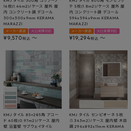
KMJ タイル 300角 コリアーノ
KMJ タイル 600角 モンセラッ
16枚(1.44m2)/ケース 屋外 屋
テ 5枚(1.8m2)/ケース 屋外 屋
内 コンクリート調 デコール
内 コンクリート調 デコール
300x300x9mm KERAMA
594x594x9mm KERAMA
MARAZZI
MARAZZI
メーカー直送
大口見積対応
メーカー直送
大口見積対応
¥
9,570
〜
¥
19,294
〜
税込
税込
KMJ タイル 85×285角 アコー
KMJ タイル センピオーネ 5枚
ド 40枚(0.97m2)/ケース 屋内
（1.343m2）/ケース 屋内壁 木目
壁 浴室壁 サブウェイタイル
調 296x892x11mm KERAMA