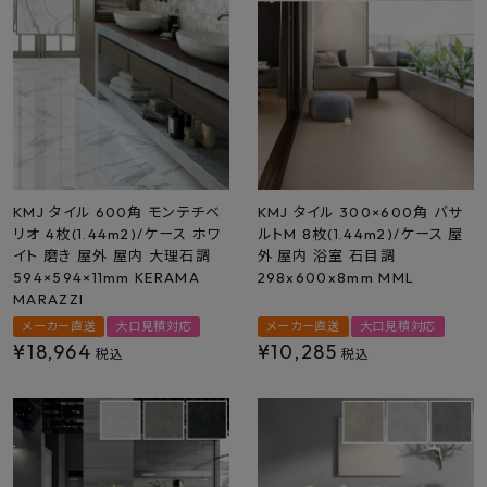
最近チェックした商品
FAX注文はこちらから
カテゴリーから選ぶ
メーカーから選ぶ
KMJ タイル 600角 モンテチベ
KMJ タイル 300×600角 バサ
リオ 4枚(1.44m2)/ケース ホワ
ルトM 8枚(1.44m2)/ケース 屋
イト 磨き 屋外 屋内 大理石調
外 屋内 浴室 石目調
ご利用ガイド
594×594×11mm KERAMA
298x600x8mm MML
MARAZZI
よくあるご質問
メーカー直送
大口見積対応
メーカー直送
大口見積対応
¥
18,964
¥
10,285
税込
税込
お問い合わせ
メルマガ登録
特定商取引法について