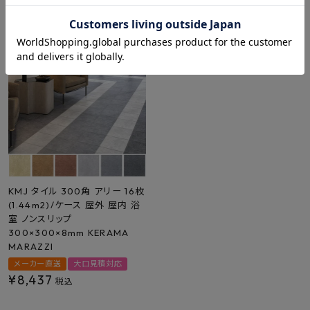
¥
16,500
¥
9,647
税込
税込
KMJ タイル 300角 アリー 16枚
(1.44m2)/ケース 屋外 屋内 浴
室 ノンスリップ
300×300×8mm KERAMA
MARAZZI
メーカー直送
大口見積対応
¥
8,437
税込