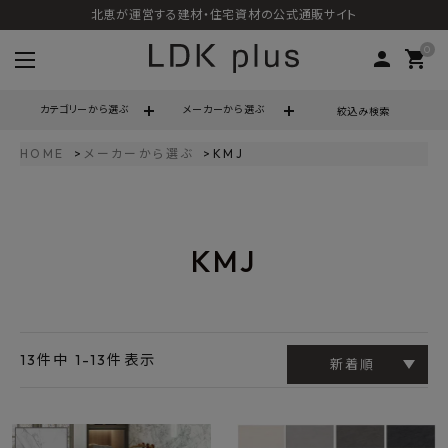
北恵が運営する建材・住宅資材の公式通販サイト
0
person
shopping_cart
カテゴリーから選ぶ
メーカーから選ぶ
絞込み検索
HOME
メーカーから選ぶ
KMJ
search
KMJ
call
06-6121-9302
schedule
営業時間 - 10:00～17:00（定休日 - 土日祝）
ACCOUNT MENU
ようこそ ゲスト 様
13
件中
1
-
13
件表示
新着順
meeting_room
person
ログイン
会員登録