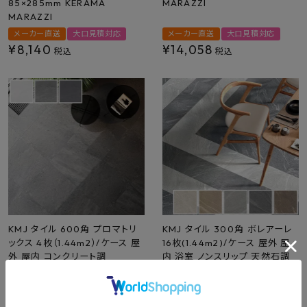
85×285mm KERAMA
MARAZZI
MARAZZI
メーカー直送
大口見積対応
メーカー直送
大口見積対応
¥
8,140
¥
14,058
税込
税込
KMJ タイル 600角 プロマトリ
KMJ タイル 300角 ボレアーレ
ックス 4枚（1.44m2）/ケース 屋
16枚(1.44m2)/ケース 屋外 屋
外 屋内 コンクリート調
内 浴室 ノンスリップ 天然石調
594×594×11 KERAMA
300x300x8mm KERAMA
MARAZZI
MARAZZI
メーカー直送
大口見積対応
メーカー直送
大口見積対応