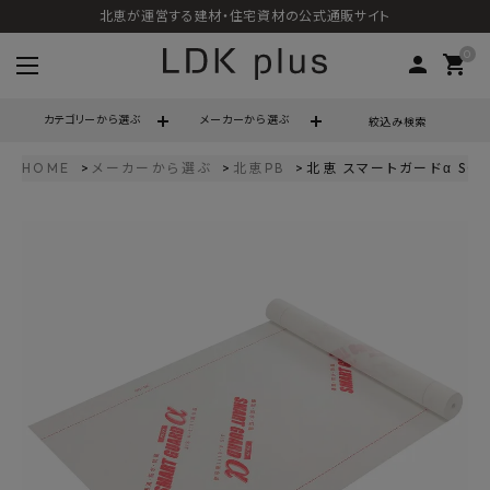
北恵が運営する建材・住宅資材の公式通販サイト
0
person
shopping_cart
カテゴリーから選ぶ
メーカーから選ぶ
絞込み検索
HOME
メーカーから選ぶ
北恵PB
北恵 スマートガードα SG
search
call
06-6121-9302
schedule
営業時間 - 10:00～17:00（定休日 - 土日祝）
ACCOUNT MENU
ようこそ ゲスト 様
meeting_room
person
ログイン
会員登録