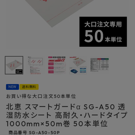
最近チェックした商品
北恵 スマートガ
ードα SG-A50
透湿防水シート
278,674円
高耐久・ハードタ
(税込)
イプ
FAX注文はこちらから
1000mm×50m
巻 50本単位
NEW
送料無料
お買い得な大口注文50本単位
カテゴリーから選ぶ
北恵 スマートガードα SG-A50 透
メーカーから選ぶ
湿防水シート 高耐久・ハードタイプ
1000mm×50m巻 50本単位
ご利用ガイド
商品番号
SG-A50-50P