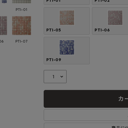
PTI-01
PTI-02
PTI-01
PTI-05
PTI-06
06
PTI-07
PTI-09
カ
商品に