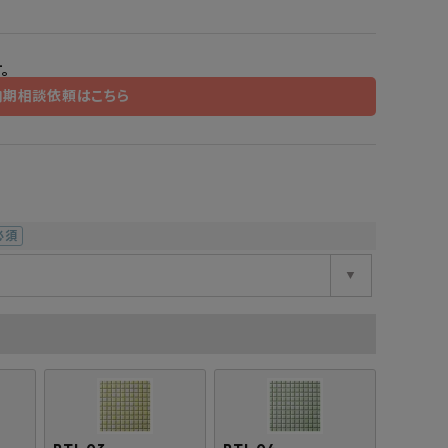
工業所
Jフロント建装
吉桂
製材所
その他ブランド
。
納期相談依頼はこちら
必
)