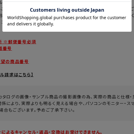
ルを手に取って商品の雰囲気をお確かめ下さい。
ルご希望のお客様は、下記お問い合わせより必要事項を明記のうえご
抜けている場合は、カットサンプルの送付が出来ませんのでご注意く
、３～５営業日程でメーカーより直送でのお届けとなります。
所 ※郵便番号必須
話番号
希望の商品番号
プル請求はこちら】
カタログの画像・サンプル商品の撮影画像の為、実際の商品と仕様・
関係により、実際よりも明るく見える場合や、パソコンのモニター・ス
場合もございます。予めご了承下さい。
合によるキャンセル・返品・交換はお受けできません。