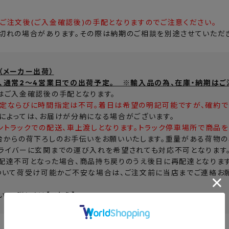
ご注文後(ご入金確認後)の手配となりますのでご注意ください。
切れの場合があります。その際は納期のご相談を別途させていただき
（メーカー出荷）
、通常2～4営業日での出荷予定。 ※輸入品の為、在庫・納期はご
はご入金確認後の手配となります。
定ならびに時間指定は不可。着日は希望の明記可能ですが、確約で
によっては、お届けが分納になる場合がございます。
ントラックでの配送、車上渡しとなります。トラック停車場所で商品を
台からの荷下ろしのお手伝いをお願いいたします。重量がある荷物の
ライバーに玄関までの運び入れを希望されても対応不可となります
配達不可となった場合、商品持ち戻りのうえ後日に再配達となりま
ついて荷受け可能かご不安な場合は、ご注文前に当店までご連絡お願
いて、詳しくは
【こちら】