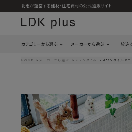
北恵が運営する建材・住宅資材の公式通販サイト
カテゴリーから選ぶ
メーカーから選ぶ
絞込
HOME
メーカーから選ぶ
スワンタイル
スワンタイル PTI
search
LIXIL
call
06-6121-9302
リラクシングウッド
洗面所・トイレ
金物
schedule
営業時間 - 10:00～17:00（定休日 - 土日祝）
Maristo
ACCOUNT MENU
コイズミ照明
ようこそ ゲスト 様
ジャニス工業
造作材
照明
タカショー
プラセス
meeting_room
person
ログイン
会員登録
プラススタイル