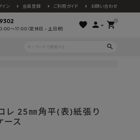
グイン
会員登録
ご利用ガイド
お問い合わせ
-9302
0
favorite
person
shopping_cart
0:00～17:00（定休日 - 土日祝）
search
ライウッド
DAIKEN
朝日ウッドテ
アルミ工業
カクダイ
スワンタイル
水栓金具（蛇口）
エクステリア・外構
タックス
DAIKO
オーデリック
Panasonic
城東テクノ
チコレ 25㎜角平(表)紙張り
イオ
全備
NAGATA
浴室
インテリア・家具
/ケース
光明堂
グランツ
ダイドー
ノ製作所
デルマン
パロマ
ン
テックスイージー
セブンホーム