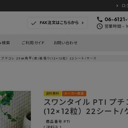
ロ
call
06-6121
check
FAX注文はこちらから
schedule
営業時間 - 1
み検索
ご利用ガイド
お問い合わせ
 プチコレ 25㎜角平(表)紙張り(12×12粒） 22シート/ケース
TOTO
アイカ工業
南海プ
WOODONE
SANEI
森田
床材
壁材
MAYARIKA
KMJ
アルメ
送料無料
メーカー直送
カツデン
タカラ産業
藤山
スワンタイル PTI プ
ナスタ
川口技研
オモ
木材
収納
(12×12粒） 22シート
シンコール
川島織物セルコン
塩川
和もだん
ミズタニバルブ工業
ハタ
商品番号
PTI
積水成型工業
コンフォー
ダイケ
送料込