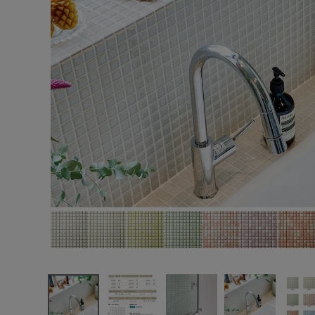
エンデバーハウス
最近チェックした商品
東谷
スワンタイル
プチコレ 25㎜
角平(表)紙張
17,908円
り(12×12粒）
(税込)
22シート/ケー
FAX注文はこちらから
ス
カテゴリーから選ぶ
メーカーから選ぶ
ご利用ガイド