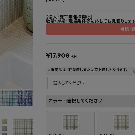
フルネス
出雲屋炭八
田窪
form
IPC
藤原
【法人・施工業者様向け】
数量・納期・現場条件等に応じてお見積りします
見積・
¥
17,908
税込
※当商品は、軒先渡しまたは車上渡しとなります。
(
須
カラー
選択してください