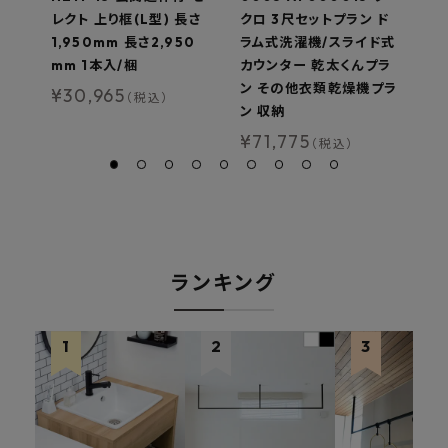
レクト 上り框(L型) 長さ
クロ 3尺セットプラン ド
ロ
1,950mm 長さ2,950
ラム式洗濯機/スライド式
型
mm 1本入/梱
カウンター 乾太くんプラ
プ
ン その他衣類乾燥機プラ
他
¥
30,965
（税込）
ン 収納
納
¥
71,775
¥
（税込）
ランキング