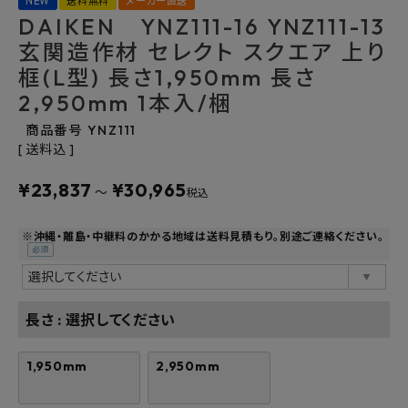
NEW
送料無料
メーカー直送
DAIKEN YNZ111-16 YNZ111-13
よくあるご質問
玄関造作材 セレクト スクエア 上り
框(L型) 長さ1,950mm 長さ
お問い合わせ
2,950mm 1本入/梱
メルマガ登録
商品番号
YNZ111
送料込
特定商取引法について
¥
23,837
¥
30,965
〜
税込
プライバシーポリシー
※沖縄・離島・中継料のかかる地域は送料見積もり。別途ご連絡ください。
(必
須)
長さ
選択してください
1,950mm
2,950mm