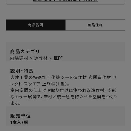
商品説明
商品仕様
商品カテゴリ
内装建材 > 造作材 > 框
説明・特長
大建工業の特殊加工化粧シート造作材 玄関造作材 セ
レクト スクエア 上り框(Ｌ型)。
室内空間の仕上げや取り付けに使われる造作材。多彩
なカラー展開で、床材と統一感を持たせた空間をつくり
ます。
販売単位
1本入/梱