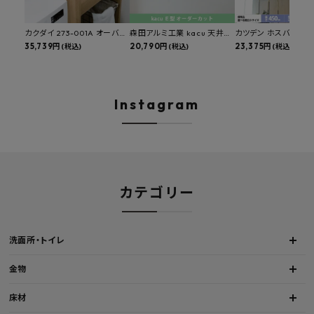
カクダイ 273-001A オーバー
森田アルミ工業 kacu 天井付
カツデン ホスバ 天井
カウンタースロップシンク 選
35,739円
け物干し E型 サイズオーダー
20,790円
物干し 標準サイズ ス
23,375円
(税込)
(税込)
(税込)
べる水栓・排水金具付きセッ
対応 受注生産品 KAC99E
角パイプ 丸パイプ
ト マルチシンク 多目的シンク
W1000/1500/1800
深型シンク 床排水セット 壁排
H450mm 艶消しブラ
水セット
Hosuba
Instagram
カテゴリー
洗面所・トイレ
金物
床材