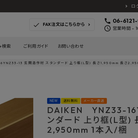
ロ
call
06-6121
check
FAX注文はこちらから
schedule
営業時間 - 1
み検索
ご利用ガイド
お問い合わせ
-16YNZ33-13 玄関造作材 スタンダード 上り框(L型) 長さ1,950mm 長さ2,9
TOTO
アイカ工業
南海プ
WOODONE
SANEI
森田
床材
壁材
MAYARIKA
KMJ
アルメ
NEW
送料無料
メーカー直送
カツデン
タカラ産業
藤山
DAIKEN YNZ33-1
ナスタ
川口技研
オモ
木材
収納
ンダード 上り框(L型) 
シンコール
川島織物セルコン
塩川
和もだん
ミズタニバルブ工業
ハタ
2,950mm 1本入/梱
積水成型工業
コンフォー
ダイケ