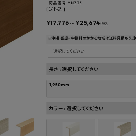
フルネス
出雲屋炭八
田窪
商品番号
YNZ33
送料込
form
IPC
藤原
¥
17,776
¥
25,674
〜
税込
※沖縄・離島・中継料のかかる地域は送料見積もり。
長さ
選択してください
1,950mm
カラー
選択してください