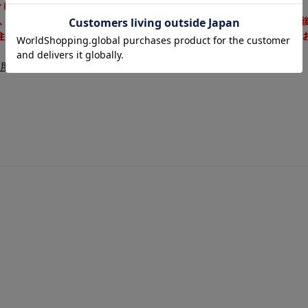
合によるキャンセル・返品・交換はお受けできません。
、品番間違い、色間違い、サイズ間違い、イメージ違いなど、ご注文
注意ください。ご注文の際はよくお確かめの上、ご注文いただくよう
利用ガイド
をご確認ください。