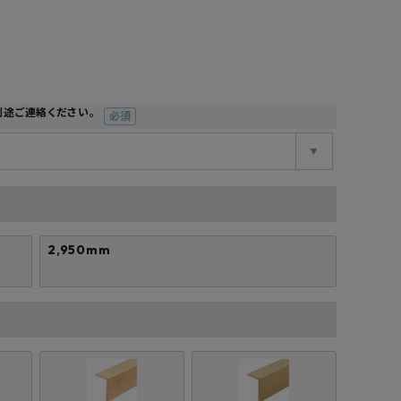
工業所
Jフロント建装
吉桂
製材所
その他ブランド
別途ご連絡ください。
(必
須)
2,950mm