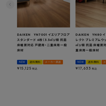
DAIKEN YN7001 イエリアフロア
DAIKEN YN80 
スタンダード 6枚（3.3㎡)/梱 抗菌
レクト プレミアムウッ
床暖房対応 戸建用・二重床用一般
㎡)/梱 抗菌 床暖房
床材
重床用一般床材
NEW
送料無料
メーカー直送
NEW
送料無料
¥
15,125
¥
17,633
税込
税込