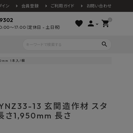
グイン
会員登録
ご利用ガイド
お問い合わせ
-9302
0
favorite
person
shopping_cart
0:00～17:00（定休日 - 土日祝）
search
50mm 1本入/梱
ライウッド
DAIKEN
朝日ウッドテ
アルミ工業
カクダイ
スワンタイル
水栓金具（蛇口）
エクステリア・外構
タックス
DAIKO
オーデリック
Panasonic
城東テクノ
6YNZ33-13 玄関造作材 スタ
イオ
全備
NAGATA
浴室
インテリア・家具
長さ1,950mm 長さ
光明堂
グランツ
ダイドー
ノ製作所
デルマン
パロマ
ン
テックスイージー
セブンホーム