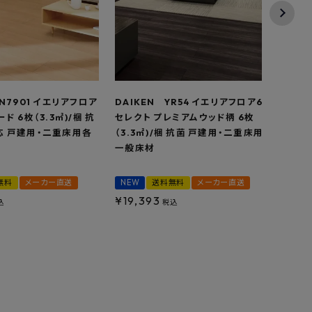
YN7901 イエリアフロア
DAIKEN YR54 イエリアフロア6T
DAI
ド 6枚（3.3㎡)/梱 抗
セレクト プレミアムウッド柄 6枚
2P 
応 戸建用・二重床用各
（3.3㎡)/梱 抗菌 戸建用・二重床用
戸建
一般床材
無料
メーカー直送
NEW
送料無料
メーカー直送
NEW
¥
19,393
¥
23
込
税込