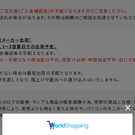
ご注文後(ご入金確認後)の手配となりますのでご注意ください。
切れの場合があります。その際は納期のご相談を別途させていただき
（メーカー出荷）
、1～3営業日での出荷予定。
金確認後の手配となります。
カー手配となり便指定は不可。荷受け必須・時間指定不可・日にち
がない場合は最短出荷の手配となります。
軒先渡しとなり、階上げや室内への運び込みはいたしません。
カタログの画像・サンプル商品の撮影画像の為、実際の商品と仕様・
関係により、実際よりも明るく見える場合や、パソコンのモニター・ス
場合もございます。予めご了承下さい。