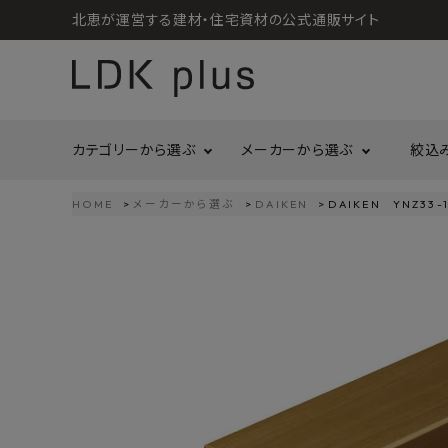
北恵が運営する建材・住宅資材の公式通販サイト
カテゴリーから選ぶ
メーカーから選ぶ
絞込
HOME
メーカーから選ぶ
DAIKEN
DAIKEN YNZ33
search
LIXIL
call
06-6121-9302
リラクシングウッド
洗面所・トイレ
金物
schedule
営業時間 - 10:00～17:00（定休日 - 土日祝）
Maristo
ACCOUNT MENU
コイズミ照明
ようこそ ゲスト 様
ジャニス工業
造作材
照明
タカショー
プラセス
meeting_room
person
ログイン
会員登録
プラススタイル