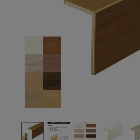
エンデバーハウス
最近チェックした商品
東谷
大建工業
YNZ33-
16YNZ33-13
25,674円
玄関造作材 ス
(税込)
タンダード 上
FAX注文はこちらから
り框(L型) 長さ
1,950mm 長さ
2,950mm 1本
カテゴリーから選ぶ
入/梱
メーカーから選ぶ
ご利用ガイド