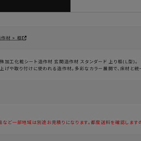
作材 > 框
殊加工化粧シート造作材 玄関造作材 スタンダード 上り框(Ｌ型)。
上げや取り付けに使われる造作材。多彩なカラー展開で、床材と統
島など一部地域は別途お見積りになります。都度送料を確認します