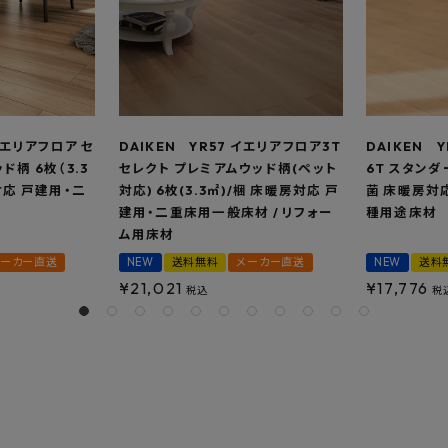
イエリアフロア セ
DAIKEN YR57 イエリアフロア3T
DAIKEN 
ド柄 6枚（3.3
セレクト プレミアムウッド柄(ペット
6T スタンダー
対応 戸建用・二
対応) 6枚(3.3㎡)/梱 床暖房対応 戸
菌 床暖房対
建用・二重床用一般床材 / リフォー
種用途床材
ム用床材
メーカー直送
NEW
送料無料
メーカー直送
NEW
送料
¥
21,021
¥
17,776
税込
税