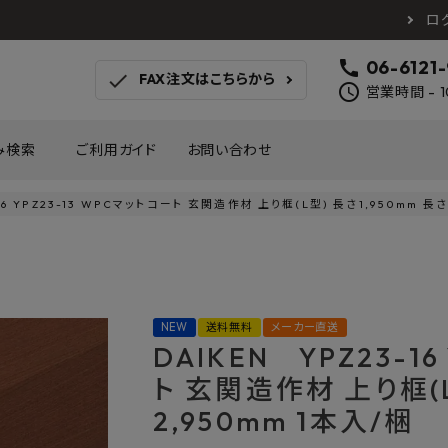
ロ
call
06-6121
check
FAX注文はこちらから
schedule
営業時間 - 1
み検索
ご利用ガイド
お問い合わせ
-16 YPZ23-13 WPCマットコート 玄関造作材 上り框(L型) 長さ1,950mm 長さ
TOTO
アイカ工業
南海プ
WOODONE
SANEI
森田
床材
壁材
MAYARIKA
KMJ
アルメ
NEW
送料無料
メーカー直送
カツデン
タカラ産業
藤山
DAIKEN YPZ23-16
ナスタ
川口技研
オモ
木材
収納
ト 玄関造作材 上り框(L
シンコール
川島織物セルコン
塩川
和もだん
ミズタニバルブ工業
ハタ
2,950mm 1本入/梱
積水成型工業
コンフォー
ダイケ