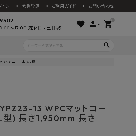
グイン
会員登録
ご利用ガイド
お問い合わせ
-9302
0
favorite
person
shopping_cart
0:00～17:00（定休日 - 土日祝）
search
2,950mm 1本入/梱
ライウッド
DAIKEN
朝日ウッドテ
アルミ工業
カクダイ
スワンタイル
水栓金具（蛇口）
エクステリア・外構
タックス
DAIKO
オーデリック
Panasonic
城東テクノ
 YPZ23-13 WPCマットコー
イオ
全備
NAGATA
浴室
インテリア・家具
型) 長さ1,950mm 長さ
光明堂
グランツ
ダイドー
ノ製作所
デルマン
パロマ
ン
テックスイージー
セブンホーム