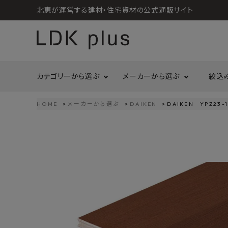
北恵が運営する建材・住宅資材の公式通販サイト
カテゴリーから選ぶ
メーカーから選ぶ
絞込
HOME
メーカーから選ぶ
DAIKEN
DAIKEN YPZ23
search
LIXIL
call
06-6121-9302
リラクシングウッド
洗面所・トイレ
金物
schedule
営業時間 - 10:00～17:00（定休日 - 土日祝）
Maristo
ACCOUNT MENU
コイズミ照明
ようこそ ゲスト 様
ジャニス工業
造作材
照明
タカショー
プラセス
meeting_room
person
ログイン
会員登録
プラススタイル