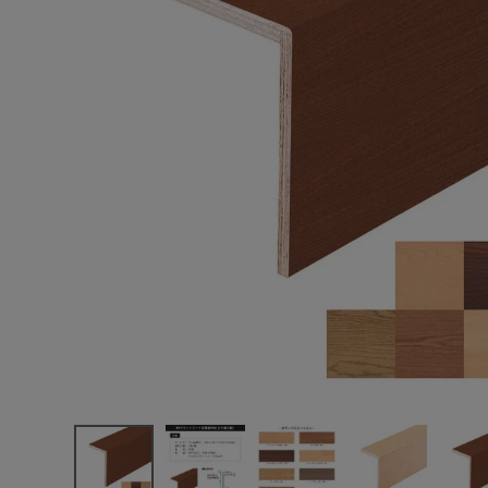
エンデバーハウス
最近チェックした商品
東谷
大建工業
YPZ23-16
YPZ23-13
47,674円
WPCマットコ
(税込)
ート 玄関造作
FAX注文はこちらから
材 上り框(L型)
長さ1,950mm
長さ2,950mm
カテゴリーから選ぶ
1本入/梱
メーカーから選ぶ
ご利用ガイド