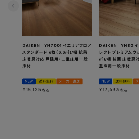
DAIKEN YN7001 イエリアフロア
DAIKEN YN80 
スタンダード 6枚（3.3㎡)/梱 抗菌
レクト プレミアムウッ
床暖房対応 戸建用・二重床用一般
㎡)/梱 抗菌 床暖房
床材
重床用一般床材
NEW
送料無料
メーカー直送
NEW
送料無料
¥
15,125
¥
17,633
税込
税込