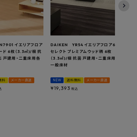
YN7901 イエリアフロア
DAIKEN YR54 イエリアフロア6T
DAI
ド 6枚（3.3㎡)/梱 抗
セレクト プレミアムウッド柄 6枚
2P 
応 戸建用・二重床用各
（3.3㎡)/梱 抗菌 戸建用・二重床用
戸建
一般床材
無料
メーカー直送
NEW
送料無料
メーカー直送
NEW
¥
19,393
¥
23
込
税込