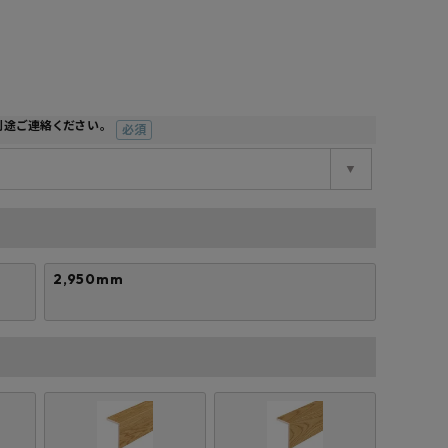
工業所
Jフロント建装
吉桂
製材所
その他ブランド
別途ご連絡ください。
(必
須)
2,950mm