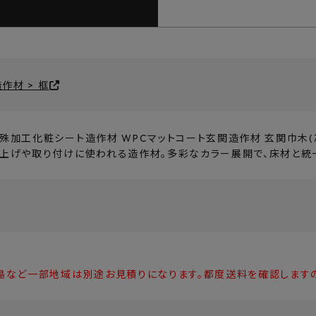
作材 > 框
殊加工化粧シート造作材 WPCマットコート玄関造作材 玄関巾木(
上げや取り付けに使われる造作材。多彩なカラー展開で、床材と統
島など一部地域は別途お見積りになります。都度送料を確認します