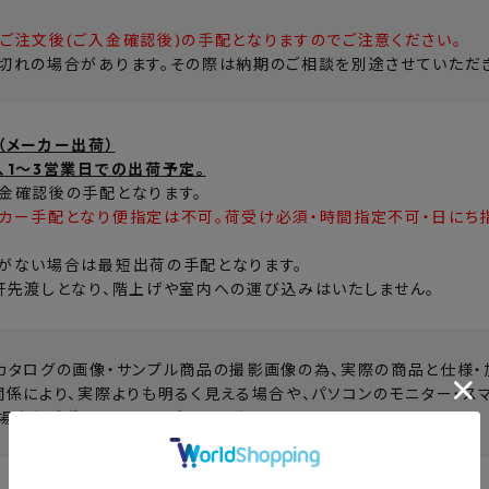
ご注文後(ご入金確認後)の手配となりますのでご注意ください。
切れの場合があります。その際は納期のご相談を別途させていただき
（メーカー出荷）
、1～3営業日での出荷予定。
金確認後の手配となります。
カー手配となり便指定は不可。荷受け必須・時間指定不可・日にち
がない場合は最短出荷の手配となります。
軒先渡しとなり、階上げや室内への運び込みはいたしません。
カタログの画像・サンプル商品の撮影画像の為、実際の商品と仕様・
関係により、実際よりも明るく見える場合や、パソコンのモニター・ス
場合もございます。予めご了承下さい。