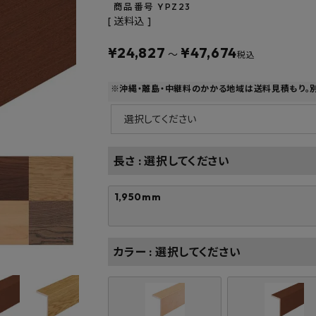
フルネス
出雲屋炭八
田窪
商品番号
YPZ23
送料込
form
IPC
藤原
¥
24,827
¥
47,674
〜
税込
※沖縄・離島・中継料のかかる地域は送料見積もり。
長さ
選択してください
1,950mm
カラー
選択してください