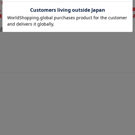
合によるキャンセル・返品・交換はお受けできません。
、品番間違い、色間違い、サイズ間違い、イメージ違いなど、ご注文
注意ください。ご注文の際はよくお確かめの上、ご注文いただくよう
利用ガイド
をご確認ください。