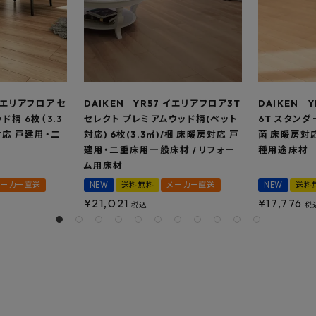
イエリアフロア セ
DAIKEN YR57 イエリアフロア3T
DAIKEN 
ド柄 6枚（3.3
セレクト プレミアムウッド柄(ペット
6T スタンダー
対応 戸建用・二
対応) 6枚(3.3㎡)/梱 床暖房対応 戸
菌 床暖房対
建用・二重床用一般床材 / リフォー
種用途床材
ム用床材
メーカー直送
NEW
送料無料
メーカー直送
NEW
送料
¥
21,021
¥
17,776
税込
税