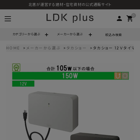
北恵が運営する建材・住宅資材の公式通販サイト
0
person
shopping_cart
カテゴリーから選ぶ
メーカーから選ぶ
絞込み検索
HOME
メーカーから選ぶ
タカショー
タカショー 12Ｖタイマート
search
call
06-6121-9302
schedule
営業時間 - 10:00～17:00（定休日 - 土日祝）
ACCOUNT MENU
ようこそ ゲスト 様
meeting_room
person
ログイン
会員登録