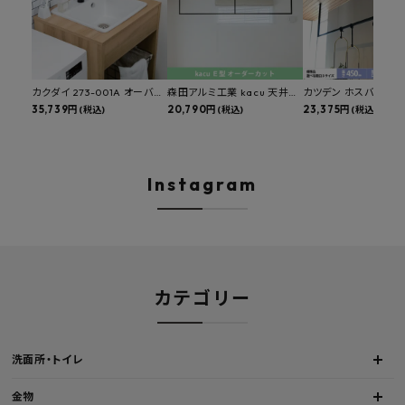
カクダイ 273-001A オーバー
森田アルミ工業 kacu 天井付
カツデン ホスバ 天井
カウンタースロップシンク 選
35,739円
け物干し E型 サイズオーダー
20,790円
物干し 標準サイズ ス
23,375円
(税込)
(税込)
(税込)
べる水栓・排水金具付きセッ
対応 受注生産品 KAC99E
角パイプ 丸パイプ
ト マルチシンク 多目的シンク
W1000/1500/1800
深型シンク 床排水セット 壁排
H450mm 艶消しブラ
水セット
Hosuba
Instagram
カテゴリー
洗面所・トイレ
金物