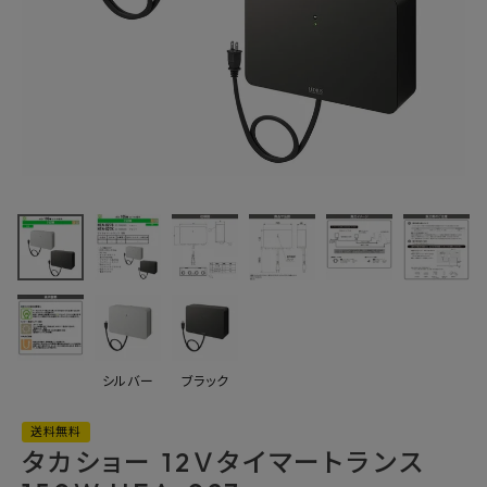
最近チェックした商品
タカショー 12Ｖタ
イマートランス
150W HEA-027
41,140円
(税込)
FAX注文はこちらから
カテゴリーから選ぶ
シルバー
ブラック
メーカーから選ぶ
送料無料
ご利用ガイド
タカショー 12Ｖタイマートランス