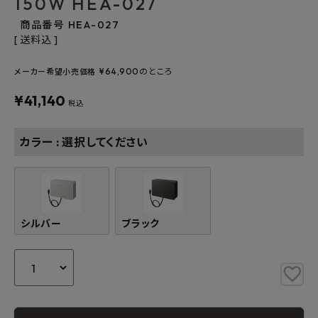
150W HEA-027
よくあるご質問
商品番号
HEA-027
送料込
お問い合わせ
¥
64,900
のところ
メーカー希望小売価格
メルマガ登録
¥
41,140
税込
特定商取引法について
カラー
選択してください
プライバシーポリシー
シルバー
ブラック