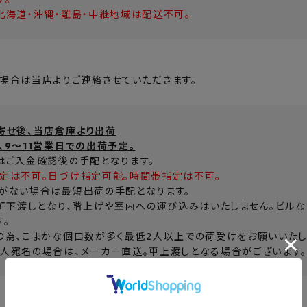
北海道・沖縄・離島・中継地域は配送不可。
場合は当店よりご連絡させていただきます。
寄せ後、当店倉庫より出荷
、9～11営業日での出荷予定。
はご入金確認後の手配となります。
定は不可。日づけ指定可能。時間帯指定は不可。
がない場合は最短出荷の手配となります。
、軒下渡しとなり、階上げや室内への運び込みはいたしません。ビル
す。
の為、こまかな個口数が多く最低2人以上での荷受けをお願いいたし
人宛名の場合は、メーカー直送。車上渡しとなる場合がございます