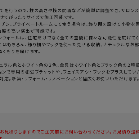
てを行うので、柱の高さや桟の間隔などが簡単に調整でき、サロン
せてぴったりサイズで施工可能です。
ッチン、プライベートルームにて使う場合は、飾り棚を設けて小物を置
由度の高い演出が可能です。
ンウォールは、住宅だけでなく全ての空間に様々な可能性を広げてく
てはもちろん、飾り棚やフックを使った見せる収納、ナチュラルなお部
ぬくもりを届けます。
ュラル色とホワイト色の２色、金具はホワイト色とブラック色の２種
ョンで専用の棚受ブラケットや、フェイスアウトフックをプラスしてい
対応。新築・リフォーム・リノベーションと幅広くお使いいただけます
お見積りしますのでご注文前にお問い合わせください。お見積り送
す。