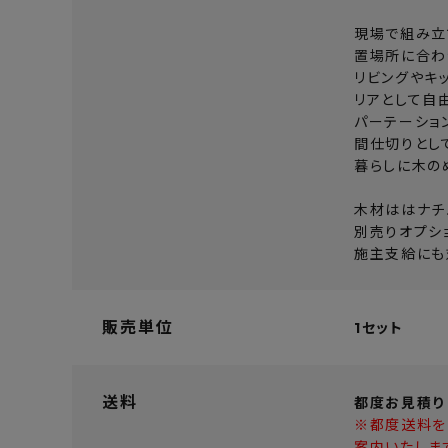
現場で組み立
置場所に合わ
リビングやキ
リアとして自
パーテーショ
間仕切りとし
暮らしに木の
木材ははナチ
別売りオプシ
施主支給にも
販売単位
1セット
送料
都度お見積り
※都度送料を
案内いたしま