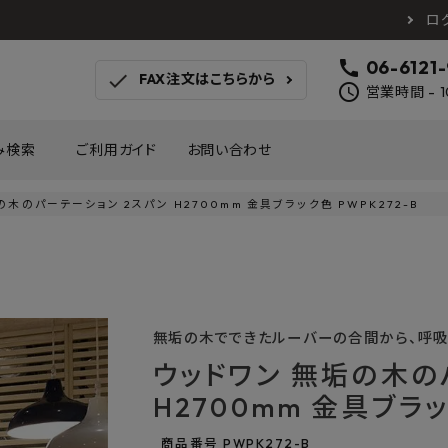
ロ
call
06-6121
check
FAX注文はこちらから
schedule
営業時間 - 1
み検索
ご利用ガイド
お問い合わせ
の木のパーテーション 2スパン H2700mm 金具ブラック色 PWPK272-B
TOTO
アイカ工業
南海プ
WOODONE
SANEI
森田
床材
壁材
MAYARIKA
KMJ
アルメ
カツデン
タカラ産業
藤山
無垢の木でできたルーバーの合間から、呼吸
ナスタ
川口技研
オモ
ウッドワン 無垢の木の
木材
収納
シンコール
川島織物セルコン
塩川
H2700mm 金具ブラッ
和もだん
ミズタニバルブ工業
ハタ
積水成型工業
コンフォー
ダイケ
商品番号
PWPK272-B