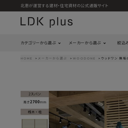
北恵が運営する建材・住宅資材の公式通販サイト
カテゴリーから選ぶ
メーカーから選ぶ
絞込
HOME
メーカーから選ぶ
WOODONE
ウッドワン 無垢
search
LIXIL
call
06-6121-9302
リラクシングウッド
洗面所・トイレ
金物
schedule
営業時間 - 10:00～17:00（定休日 - 土日祝）
Maristo
ACCOUNT MENU
コイズミ照明
ようこそ ゲスト 様
ジャニス工業
造作材
照明
タカショー
プラセス
meeting_room
person
ログイン
会員登録
プラススタイル