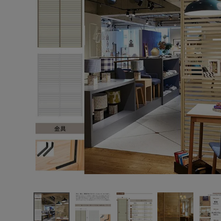
エンデバーハウス
最近チェックした商品
東谷
ウッドワン 無
垢の木のパー
テーション 2ス
222,706円
パン
(税込)
H2700mm 金
FAX注文はこちらから
具ブラック色
PWPK272-B
カテゴリーから選ぶ
メーカーから選ぶ
ご利用ガイド