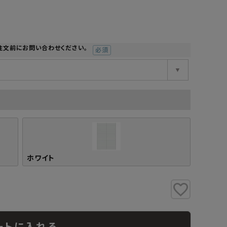
工業所
Jフロント建装
吉桂
製材所
その他ブランド
注文前にお問い合わせください。
(必
須)
ホワイト
ートに入れる