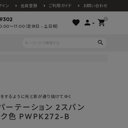
グイン
会員登録
ご利用ガイド
お問い合わせ
-9302
0
favorite
person
shopping_cart
0:00～17:00（定休日 - 土日祝）
search
ライウッド
DAIKEN
朝日ウッドテ
アルミ工業
カクダイ
スワンタイル
水栓金具（蛇口）
エクステリア・外構
タックス
DAIKO
オーデリック
Panasonic
城東テクノ
をするように光と影が通り抜けてゆく
イオ
全備
NAGATA
パーテーション 2スパン
浴室
インテリア・家具
光明堂
グランツ
ダイドー
ク色 PWPK272-B
ノ製作所
デルマン
パロマ
ン
テックスイージー
セブンホーム