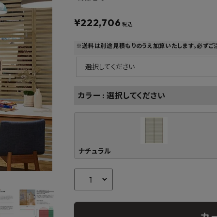
フルネス
出雲屋炭八
田窪
form
IPC
藤原
¥
222,706
税込
※送料は別途見積もりのうえ加算いたします。必ずご
カラー
選択してください
ナチュラル
カ