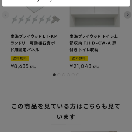
南海プライウッド LT-KP
南海プライウッド トイレ上
ランドリー可動棚石膏ボー
部収納 TJHD-CW-A 扉
セ
ド用固定パネル
付き トイレ収納
送料無料
送料無料
¥
8,635
¥
21,043
税込
税込
この商品を見ている方はこちらも見て
います