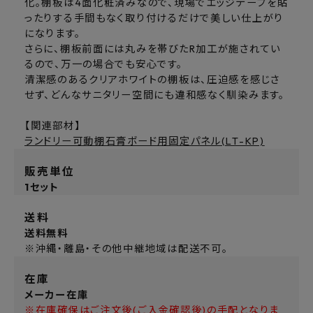
化。棚板は4面化粧済みなので、現場でエッジテープを貼
ったりする手間もなく取り付けるだけで美しい仕上がり
になります。
さらに、棚板前面には丸みを帯びたR加工が施されてい
るので、万一の場合でも安心です。
清潔感のあるクリアホワイトの棚板は、圧迫感を感じさ
せず、どんなサニタリー空間にも違和感なく馴染みます。
【関連部材】
ランドリー可動棚石膏ボード用固定パネル(LT-KP)
販売単位
1セット
送料
送料無料
※沖縄・離島・その他中継地域は配送不可。
在庫
メーカー在庫
※在庫確保はご注文後(ご入金確認後)の手配となりま