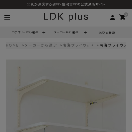
北恵が運営する建材・住宅資材の公式通販サイト
0
person
shopping_cart
カテゴリーから選ぶ
メーカーから選ぶ
絞込み検索
HOME
メーカーから選ぶ
南海プライウッド
南海プライウッド 
search
call
06-6121-9302
schedule
営業時間 - 10:00～17:00（定休日 - 土日祝）
ACCOUNT MENU
ようこそ ゲスト 様
meeting_room
person
ログイン
会員登録