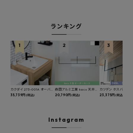
ランキング
カクダイ 273-001A オーバー
森田アルミ工業 kacu 天井付
カツデン ホスバ 天井
カウンタースロップシンク 選
35,739円
け物干し E型 サイズオーダー
20,790円
物干し 標準サイズ ス
23,375円
(税込)
(税込)
(税込)
べる水栓・排水金具付きセッ
対応 受注生産品 KAC99E
角パイプ 丸パイプ
ト マルチシンク 多目的シンク
W1000/1500/1800
深型シンク 床排水セット 壁排
H450mm 艶消しブラ
水セット
Hosuba
Instagram