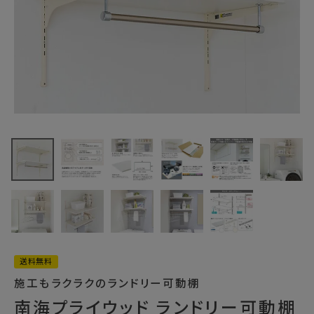
最近チェックした商品
南海プライウッド
ランドリー可動棚
LT2P-CW-A ラ
12,925円
(税込)
ンドリー収納
FAX注文はこちらから
カテゴリーから選ぶ
メーカーから選ぶ
送料無料
施工もラクラクのランドリー可動棚
ご利用ガイド
南海プライウッド ランドリー可動棚