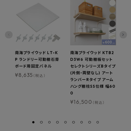
南海プライウッド LT-K
南海プライウッド KTB2
南
P ランドリー可動棚石膏
D3W6 可動棚板セット
板
ボード用固定パネル
セレクトシリーズBタイプ
ト
(片側・両壁なし) アート
¥
8,635
¥
（税込）
ランバーRタイプ アーム
ハング棚柱SS仕様 幅60
0
¥
16,500
（税込）