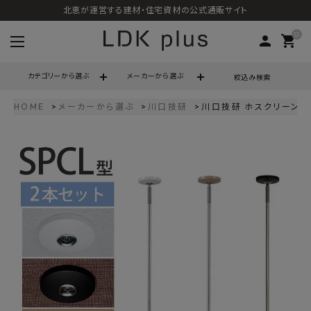
北恵が運営する建材・住宅資材の公式通販サイト
0
person
shopping_cart
カテゴリーから選ぶ
メーカーから選ぶ
絞込み検索
HOME
メーカーから選ぶ
川口技研
川口技研 ホスクリーン SPC
search
call
06-6121-9302
schedule
営業時間 - 10:00～17:00（定休日 - 土日祝）
ACCOUNT MENU
ようこそ ゲスト 様
meeting_room
person
ログイン
会員登録