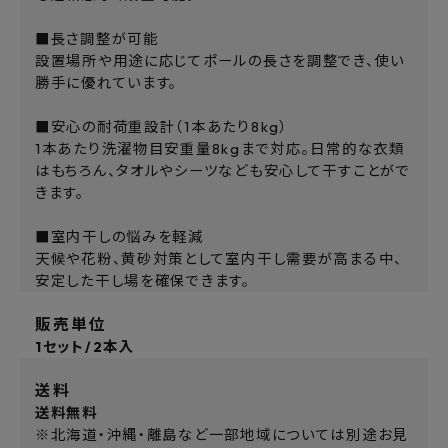
■長さ調整が可能
設置場所や用途に応じてポールの長さを調整でき、使い
勝手に優れています。
■安心の耐荷重設計（1本あたり8kg）
1本あたり洗濯物目安重量8kgまで対応。日常的な衣類
はもちろん、タオルやシーツなども安心して干すことがで
きます。
■室内干しの悩みを軽減
天候や花粉、黄砂対策として室内干し需要が高まる中、
安定した干し場を確保できます。
販売単位
1セット/2本入
送料
送料無料
※北海道・沖縄・離島など一部地域については別途お見