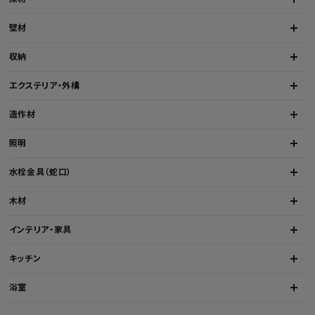
壁材
収納
エクステリア・外構
造作材
照明
水栓金具（蛇口）
木材
インテリア・家具
キッチン
浴室