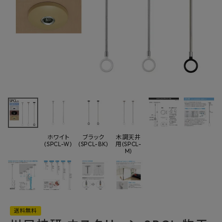
最近チェックした商品
川口技研 ホスク
リーン SPCL 物干
し SPC型 ロング
9,581円
(税込)
サイズ 2本セット
FAX注文はこちらから
SPCL-W SPCL-
BK SPCL-M
ホワイト
ブラック
木調天井
(SPCL-W)
(SPCL-BK)
用(SPCL-
カテゴリーから選ぶ
M)
メーカーから選ぶ
ご利用ガイド
送料無料