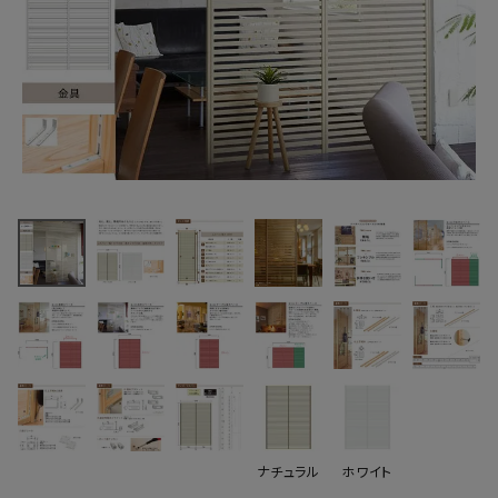
最近チェックした商品
ウッドワン 無垢の
木のパーテーショ
ン 2スパン
188,507円
H2400mm 金具
(税込)
ホワイト色
FAX注文はこちらから
PWPK242-W
カテゴリーから選ぶ
メーカーから選ぶ
ご利用ガイド
ナチュラル
ホワイト