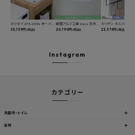
カクダイ 273-001A オーバー
森田アルミ工業 kacu 天井付
カツデン ホスバ 天井
カウンタースロップシンク 選
35,739円
け物干し E型 サイズオーダー
20,790円
物干し 標準サイズ ス
23,375円
(税込)
(税込)
(税込)
べる水栓・排水金具付きセッ
対応 受注生産品 KAC99E
角パイプ 丸パイプ
ト マルチシンク 多目的シンク
W1000/1500/1800
深型シンク 床排水セット 壁排
H450mm 艶消しブラ
水セット
Hosuba
Instagram
カテゴリー
洗面所・トイレ
金物