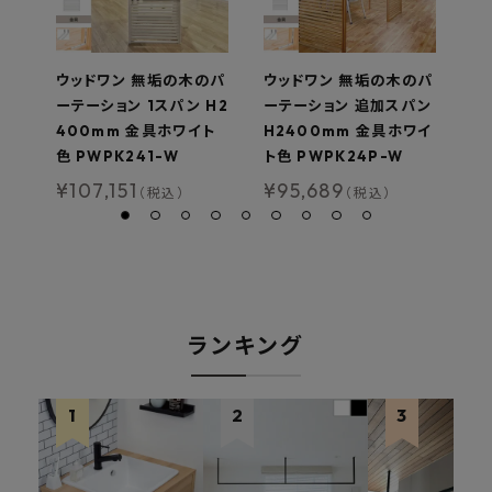
ウッドワン 無垢の木のパ
ウッドワン 無垢の木のパ
ウ
ーテーション 1スパン H2
ーテーション 追加スパン
ー
400mm 金具ホワイト
H2400mm 金具ホワイ
2
色 PWPK241-W
ト色 PWPK24P-W
色
¥
107,151
¥
95,689
¥
（税込）
（税込）
ランキング