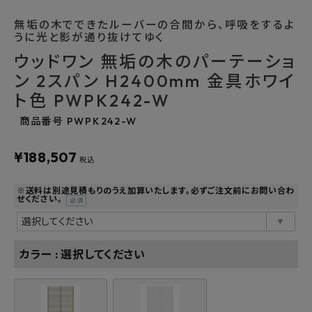
よくあるご質問
無垢の木でできたルーバーの合間から、呼吸をするよ
うに光と影が通り抜けてゆく
お問い合わせ
ウッドワン 無垢の木のパーテーショ
ン 2スパン H2400mm 金具ホワイ
メルマガ登録
ト色 PWPK242-W
商品番号
PWPK242-W
特定商取引法について
¥
188,507
税込
プライバシーポリシー
※送料は別途見積もりのうえ加算いたします。必ずご注文前にお問い合わ
せください。
(必
須)
カラー
選択してください