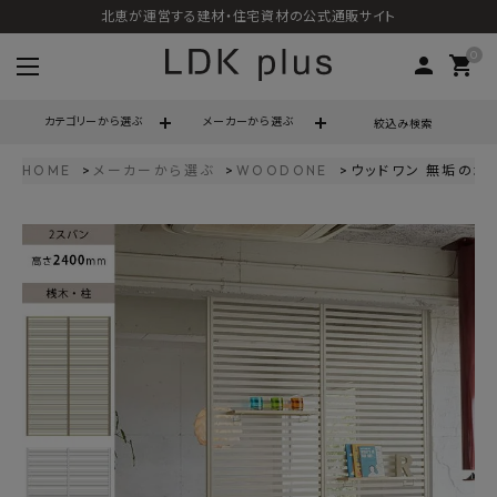
北恵が運営する建材・住宅資材の公式通販サイト
0
person
shopping_cart
カテゴリーから選ぶ
メーカーから選ぶ
絞込み検索
HOME
メーカーから選ぶ
WOODONE
ウッドワン 無垢の木の
search
call
06-6121-9302
schedule
営業時間 - 10:00～17:00（定休日 - 土日祝）
ACCOUNT MENU
ようこそ ゲスト 様
meeting_room
person
ログイン
会員登録