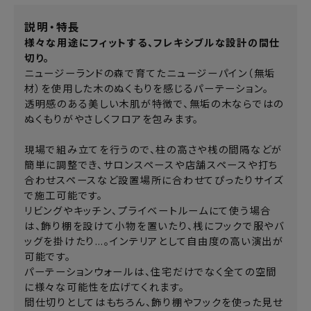
説明・特長
様々な用途にフィットする、フレキシブルな設計の間仕
切り。
ニュージーランドの森で育てたニュージーパイン（無垢
材）を使用した木のぬくもりを感じるパーテーション。
透明感のある美しい木肌が特徴で、無垢の木ならではの
ぬくもりがやさしくフロアを包みます。
現場で組み立てを行うので、柱の高さや桟の間隔などが
簡単に調整でき、サロンスペースや店舗スペースや打ち
合わせスペースなど設置場所に合わせてぴったりサイズ
で施工可能です。
リビングやキッチン、プライベートルームにて使う場合
は、飾り棚を設けて小物を置いたり、桟にフックで服やバ
ッグを掛けたり…。インテリアとして自由度の高い演出が
可能です。
パーテーションウォールは、住宅だけでなく全ての空間
に様々な可能性を広げてくれます。
間仕切りとしてはもちろん、飾り棚やフックを使った見せ