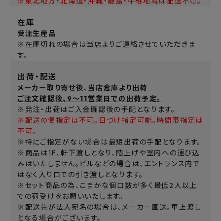
※東北地方・北海道・沖縄・離島・中継地域は配送不可。
在庫
受注生産品
※在庫切れの場合は当店よりご連絡させていただきま
す。
出荷・配送
メーカー取り寄せ後、当店倉庫より出荷
ご注文確認後、9～11営業日での出荷予定。
※発注・出荷はご入金確認後の手配となります。
※配送の便指定は不可。日づけ指定可能。時間帯指定は
不可。
※特にご指定がない場合は最短出荷の手配となります。
※商品は1F、軒下渡しとなり、階上げや室内への運び込
みはいたしません。ビルなどの場合は、エントランス内で
はなく入り口での引き渡しとなります。
※セット商品の為、こまかな個口数が多く最低2人以上
での荷受けをお願いいたします。
※配送先が法人宛名の場合は、メーカー直送。車上渡し
となる場合がございます。