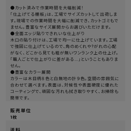
●カット済みで作業時間を大幅削減！
「仕上げてる棚板」は、工場でサイズカットして出荷しま
す。現場での作業時間を大幅に削減でき、カットゴミもで
ません。豊富なサイズ展開からお選びいただけます。
●全面エッジ貼りできれいな仕上がり
木口の貼り付けは、工場で均一に仕上げています。工場
で強固に仕上げているので、角のめくれや?がれの心配
がなく、どこから見ても粗が無いワンランク上の仕上げ。
「職人ごとで仕上がりに差がある…」ということもありま
せん。
●豊富なカラー展開
カラーは木目柄８色と白無地の計９色。空間の雰囲気に
合わせて選べます。表面は、対候性や表面硬度に優れた
コーティングで、頑固な汚れも拭き取りやすく、お掃除も
簡単です。
販売単位
1枚
送料