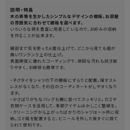
説明・特長
木の表情を生かしたシンプルなデザインの棚板。お部屋
の雰囲気に合わせて棚板を選べます。
いろいろな柄を豊富に用意しているので、お好みの収納
を作ることが出来ます。
細部まで気を使った6面仕上げで、どこから見ても粗が
無いワンランク上の仕上げ。
表面硬度に優れたコーティングで、頑固な汚れも拭き取
りやすく、お掃除も簡単です。
・ネクタイをシャツの下の棚板にずらりと配置。探すスト
レスがなくなり、その日のコーディネートがしやすくなり
ます。
・かさばりがちなバッグも棚に並べてスッキリと。カゴや
衣類ケースを活用して、季節アイテムはかしこく整頓を。
・クリーニングから上がったばかりのシャツは一ヶ所に収
納。ゴミ箱を配置すると、ビニールを外した後すぐに捨て
られて便利です。