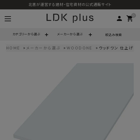
北恵が運営する建材・住宅資材の公式通販サイト
0
person
shopping_cart
カテゴリーから選ぶ
メーカーから選ぶ
絞込み検索
HOME
メーカーから選ぶ
WOODONE
ウッドワン 仕上げてる棚
search
call
06-6121-9302
schedule
営業時間 - 10:00～17:00（定休日 - 土日祝）
ACCOUNT MENU
ようこそ ゲスト 様
meeting_room
person
ログイン
会員登録