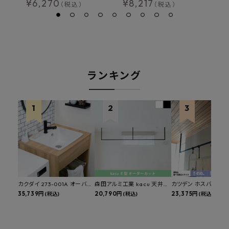
¥
6,270
¥
8,217
¥
（税込）
（税込）
ランキング
カクダイ 273-001A オーバー
森田アルミ工業 kacu 天井付
カツデン ホスバ 天井
カウンタースロップシンク 選
35,739円
け物干し E型 サイズオーダー
20,790円
物干し 標準サイズ ス
23,375円
(税込)
(税込)
(税込)
べる水栓・排水金具付きセッ
対応 受注生産品 KAC99E
角パイプ 丸パイプ
ト マルチシンク 多目的シンク
W1000/1500/1800
深型シンク 床排水セット 壁排
H450mm 艶消しブラ