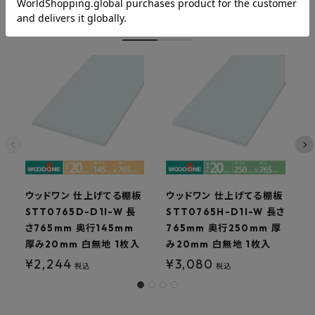
関連商品
ウッドワン 仕上げてる棚板
ウッドワン 仕上げてる棚板
STT0765D-D1I-W 長
STT0765H-D1I-W 長さ
S
さ765mm 奥行145mm
765mm 奥行250mm 厚
7
厚み20mm 白無地 1枚入
み20mm 白無地 1枚入
¥
2,244
¥
3,080
税込
税込