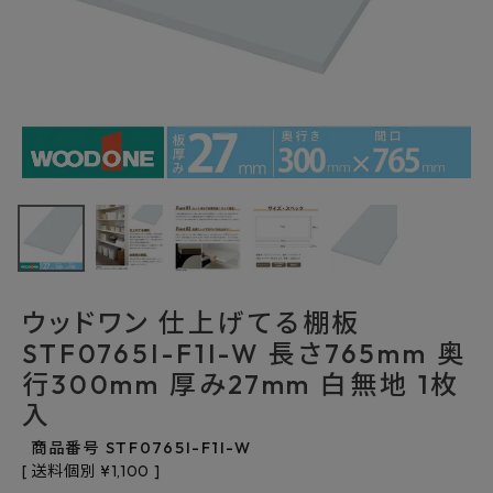
最近チェックした商品
ウッドワン 仕上げ
てる棚板
STF0765I-F1I-
4,587円
(税込)
W 長さ765mm 奥
FAX注文はこちらから
行300mm 厚み
27mm 白無地 1枚
入
ウッドワン 仕上げてる棚板
カテゴリーから選ぶ
STF0765I-F1I-W 長さ765mm 奥
行300mm 厚み27mm 白無地 1枚
メーカーから選ぶ
入
ご利用ガイド
商品番号
STF0765I-F1I-W
送料個別
¥
1,100